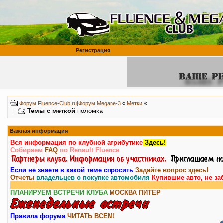
Регистрация
«
Форум Fluence-Club.ru|Форум Megane-3
«
Метки
Темы с меткой
поломка
Важная информация
Вся информация по клубной атрибутике
Здесь!
Собираем
FAQ
по Renault Fluence
Если не знаете в какой теме спросить
Задайте вопрос здесь!
Отчеты
владельцев о покупке автомобиля
Купившие авто, не за
ПЛАНИРУЕМ ВСТРЕЧИ КЛУБА
МОСКВА
ПИТЕР
Правила форума
ЧИТАТЬ ВСЕМ!