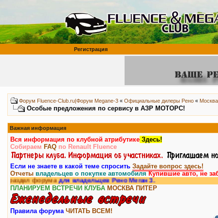
Регистрация
Форум Fluence-Club.ru|Форум Megane-3
«
Официальные дилеры Рено
«
Москва
Особые предложения по сервису в АЗР МОТОРС!
Важная информация
Вся информация по клубной атрибутике
Здесь!
Собираем
FAQ
по Renault Fluence
Если не знаете в какой теме спросить
Задайте вопрос здесь!
Отчеты
владельцев о покупке автомобиля
Купившие авто, не за
 форума
для владельцев Рено Меган 3.
ПЛАНИРУЕМ ВСТРЕЧИ КЛУБА
МОСКВА
ПИТЕР
Правила форума
ЧИТАТЬ ВСЕМ!