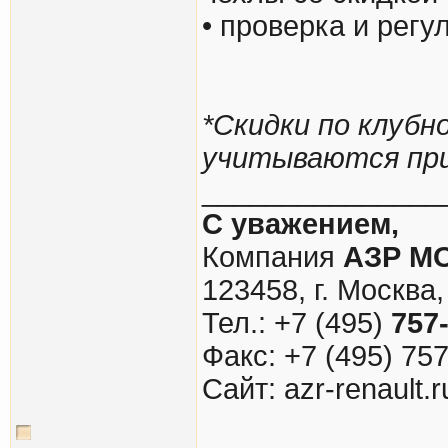
• проверка и рег
*Cкидки по клуб
учитываются при
_______________
С уважением,
Компания
АЗР М
123458, г. Москва,
Тел.: +7 (495)
757
Факс: +7 (495) 75
Cайт: azr-renault.r