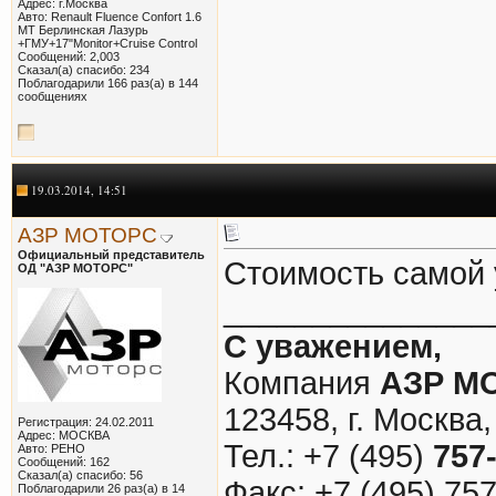
Адрес: г.Москва
Авто: Renault Fluence Confort 1.6
MT Берлинская Лазурь
+ГМУ+17"Monitor+Cruise Control
Сообщений: 2,003
Сказал(а) спасибо: 234
Поблагодарили 166 раз(а) в 144
сообщениях
19.03.2014, 14:51
АЗР МОТОРС
Официальный представитель
Стоимость самой 
ОД "АЗР МОТОРС"
_______________
С уважением,
Компания
АЗР М
123458, г. Москва,
Регистрация: 24.02.2011
Адрес: МОСКВА
Тел.: +7 (495)
757
Авто: РЕНО
Сообщений: 162
Сказал(а) спасибо: 56
Факс: +7 (495) 75
Поблагодарили 26 раз(а) в 14