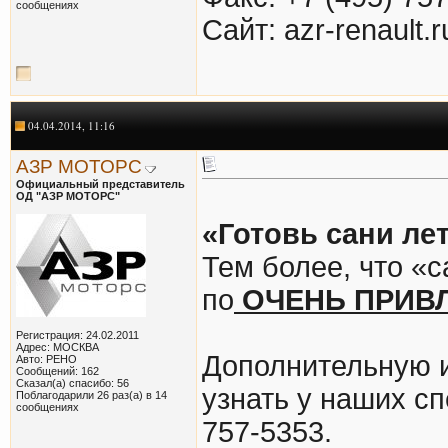
сообщениях
Cайт: azr-renault.r
04.04.2014, 11:16
АЗР МОТОРС
Официальный представитель
ОД "АЗР МОТОРС"
«Готовь сани лет
Тем более, что «
по
ОЧЕНЬ ПРИВ
Регистрация: 24.02.2011
Адрес: МОСКВА
Дополнительную 
Авто: РЕНО
Сообщений: 162
Сказал(а) спасибо: 56
узнать у наших сп
Поблагодарили 26 раз(а) в 14
сообщениях
757-5353.