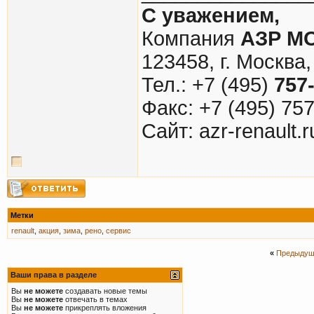
С уважением,
Компания
АЗР М
123458, г. Москва,
Тел.: +7 (495)
757
Факс: +7 (495) 75
Cайт: azr-renault.r
Метки
renault
,
акция
,
зима
,
рено
,
сервис
«
Предыдущ
Ваши права в разделе
Вы
не можете
создавать новые темы
Вы
не можете
отвечать в темах
Вы
не можете
прикреплять вложения