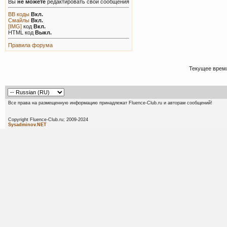
Вы
не можете
редактировать свои сообщения
BB коды
Вкл.
Смайлы
Вкл.
[IMG]
код
Вкл.
HTML код
Выкл.
Правила форума
Текущее врем
Все права на размещенную информацию принадлежат Fluence-Club.ru и авторам сообщений!
Copyright Fluence-Club.ru; 20
Sysadminov.NET