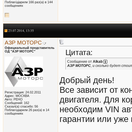
Поблагодарили 166 раз(а) в 144
сообщениях
23.07.2014, 13:35
АЗР МОТОРС
Официальный представитель
Цитата:
ОД "АЗР МОТОРС"
Сообщение от
Alkab
АЗР МОТОРС
, и сколько будет стои
Добрый день!
Все зависит от к
Регистрация: 24.02.2011
Адрес: МОСКВА
двигателя. Для ко
Авто: РЕНО
Сообщений: 162
Сказал(а) спасибо: 56
необходим VIN ав
Поблагодарили 26 раз(а) в 14
сообщениях
гарантии или уже 
_______________