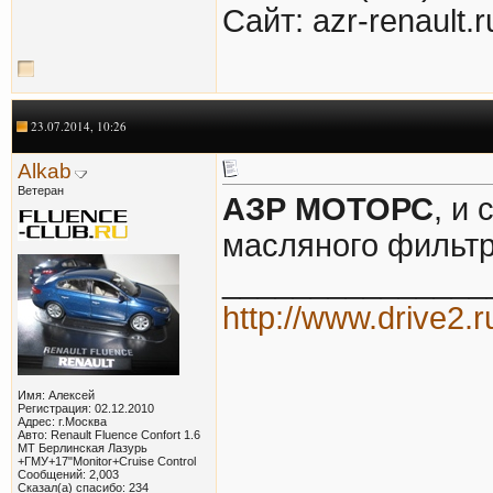
Cайт: azr-renault.r
23.07.2014, 10:26
Alkab
Ветеран
АЗР МОТОРС
, и
масляного фильтр
_______________
http://www.drive2.
Имя: Алексей
Регистрация: 02.12.2010
Адрес: г.Москва
Авто: Renault Fluence Confort 1.6
MT Берлинская Лазурь
+ГМУ+17"Monitor+Cruise Control
Сообщений: 2,003
Сказал(а) спасибо: 234