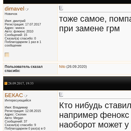
dimavel
Новичок
тоже самое, помп
Имя: дмитрий
Регистрация: 17.07.2017
при замене грм
Адрес: минск
Авто: флюенс 2010
Сообщений: 15
Сказал(а) спасибо: 0
Поблагодарили 1 раз в 1
сообщении
Пользователь сказал
Nito
(26.09.2020)
cпасибо:
28.09.2017, 19:33
БЕКАС
Интересующийся
Кто нибудь стави
Имя: Владимир
Регистрация: 12.08.2015
например фенокс 
Адрес: Скопин
Авто: Megan
Сообщений: 37
наоборот может у
Сказал(а) спасибо: 9
Поблагодарили 0 раз(а) в 0