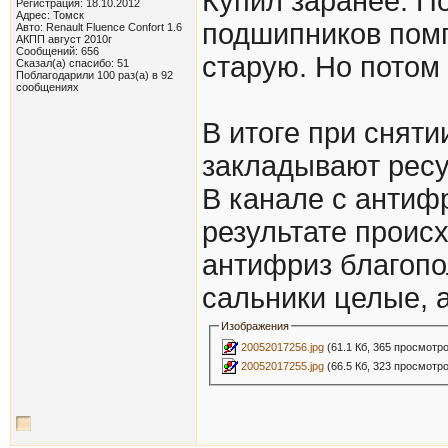
Купил заранее. П
Регистрация: 18.10.2012
Адрес: Томск
подшипников помп
Авто: Renault Fluence Confort 1.6
АКПП август 2010г
Сообщений: 656
старую. Но потом
Сказал(а) спасибо: 51
Поблагодарили 100 раз(а) в 92
сообщениях
В итоге при снят
закладывают ресу
В канале с антиф
результате проис
антифриз благопо
сальники целые, 
Изображения
20052017256.jpg
(61.1 Кб, 365 просмотр
20052017255.jpg
(66.5 Кб, 323 просмотр