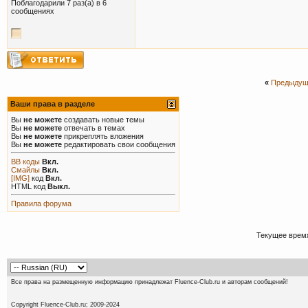
Поблагодарили 7 раз(а) в 6
сообщениях
«
Предыдущ
Ваши права в разделе
Вы
не можете
создавать новые темы
Вы
не можете
отвечать в темах
Вы
не можете
прикреплять вложения
Вы
не можете
редактировать свои сообщения
BB коды
Вкл.
Смайлы
Вкл.
[IMG]
код
Вкл.
HTML код
Выкл.
Правила форума
Текущее врем
Все права на размещенную информацию принадлежат Fluence-Club.ru и авторам сообщений!
Copyright Fluence-Club.ru; 20