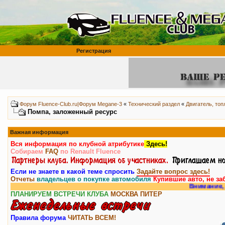
Регистрация
Форум Fluence-Club.ru|Форум Megane-3
«
Технический раздел
«
Двигатель, то
Помпа, заложенный ресурс
Важная информация
Вся информация по клубной атрибутике
Здесь!
Собираем
FAQ
по Renault Fluence
Если не знаете в какой теме спросить
Задайте вопрос здесь!
Отчеты
владельцев о покупке автомобиля
Купившие авто, не за
Внимание, у нас е
ПЛАНИРУЕМ ВСТРЕЧИ КЛУБА
МОСКВА
ПИТЕР
Правила форума
ЧИТАТЬ ВСЕМ!