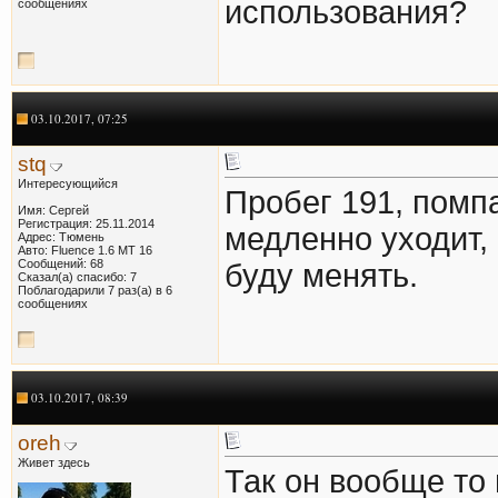
использования?
сообщениях
03.10.2017, 07:25
stq
Интересующийся
Пробег 191, помп
Имя: Сергей
Регистрация: 25.11.2014
медленно уходит, 
Адрес: Тюмень
Авто: Fluence 1.6 MT 16
Сообщений: 68
буду менять.
Сказал(а) спасибо: 7
Поблагодарили 7 раз(а) в 6
сообщениях
03.10.2017, 08:39
oreh
Живет здесь
Так он вообще то