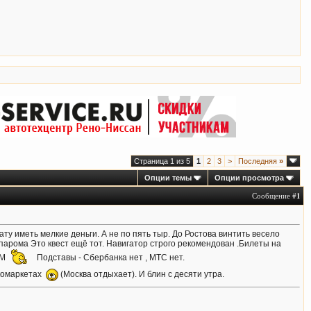
Страница 1 из 5
1
2
3
>
Последняя
»
Опции темы
Опции просмотра
Сообщение #
1
ату иметь мелкие деньги. А не по пять тыр. До Ростова винтить весело
 парома Это квест ещё тот. Навигатор строго рекомендован .Билеты на
ЫМ
Подставы - Сбербанка нет , МТС нет.
лкомаркетах
(Москва отдыхает). И блин с десяти утра.