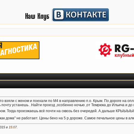
то взяли с женом и поехали по М4 в направлению п.о. Крым. По дороге на опл
ь почту устанешь . Найти проезд ,особенно ночью ,от Темрюка до Ильича и до
аром. Тогда проезжаешь всё почти на сквозь без очередей. А дальше КРЫЫЫ
 как дома" не работает. Цены бенз на 5 р дороже. Самое печальное цены в а
2015 в
15:07
.