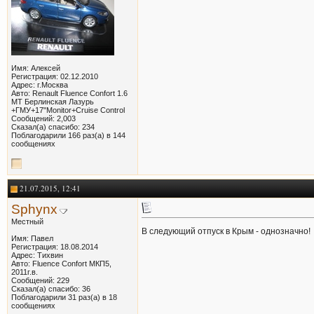
Имя: Алексей
Регистрация: 02.12.2010
Адрес: г.Москва
Авто: Renault Fluence Confort 1.6
MT Берлинская Лазурь
+ГМУ+17"Monitor+Cruise Control
Сообщений: 2,003
Сказал(а) спасибо: 234
Поблагодарили 166 раз(а) в 144
сообщениях
21.07.2015, 12:41
Sphynx
Местный
В следующий отпуск в Крым - однозначно!
Имя: Павел
Регистрация: 18.08.2014
Адрес: Тихвин
Авто: Fluence Confort МКП5,
2011г.в.
Сообщений: 229
Сказал(а) спасибо: 36
Поблагодарили 31 раз(а) в 18
сообщениях