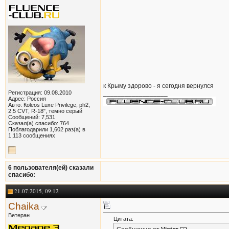
к Крыму здорово - я сегодня вернулся
Регистрация: 09.08.2010
__________________
Адрес: Россия
Авто: Кoleos Luxe Privilege, ph2,
2,5 CVT, R-18", темно серый
Сообщений: 7,531
Сказал(а) спасибо: 764
Поблагодарили 1,602 раз(а) в
1,113 сообщениях
6 пользователя(ей) сказали
cпасибо:
21.07.2015, 09:12
Chaika
Ветеран
Цитата: