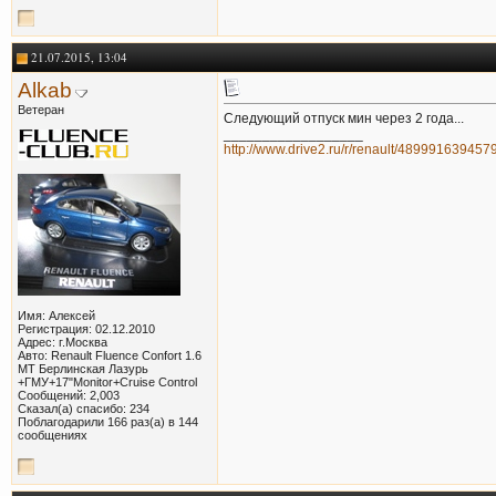
21.07.2015, 13:04
Alkab
Ветеран
Следующий отпуск мин через 2 года...
__________________
http://www.drive2.ru/r/renault/48999163945
Имя: Алексей
Регистрация: 02.12.2010
Адрес: г.Москва
Авто: Renault Fluence Confort 1.6
MT Берлинская Лазурь
+ГМУ+17"Monitor+Cruise Control
Сообщений: 2,003
Сказал(а) спасибо: 234
Поблагодарили 166 раз(а) в 144
сообщениях