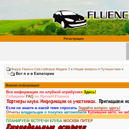
Регистрация
«
Форум Fluence-Club.ru|Форум Megane-3
«
Общие вопросы
«
Путешествия
Вот я и в Евпатории
Важная информация
Вся информация по клубной атрибутике
Здесь!
Собираем
FAQ
по Renault Fluence
Если не знаете в какой теме спросить
Задайте вопрос здесь!
Отчеты
владельцев о покупке автомобиля
Купившие авто, не за
ПЛАНИРУЕМ ВСТРЕЧИ КЛУБА
МОСКВА
ПИТЕР