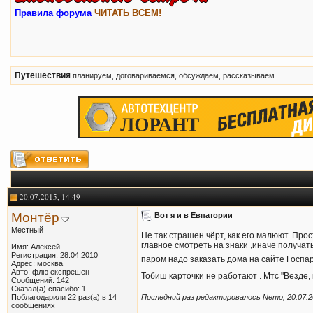
Правила форума
ЧИТАТЬ ВСЕМ!
Путешествия
планируем, договариваемся, обсуждаем, рассказываем
20.07.2015, 14:49
Монтёр
Вот я и в Евпатории
Местный
Не так страшен чёрт, как его малюют. Прос
главное смотреть на знаки ,иначе получат
Имя: Алексей
Регистрация: 28.04.2010
паром надо заказать дома на сайте Госп
Адрес: москва
Авто: флю експрешен
Тобиш карточки не работают . Мтс "Везде,
Сообщений: 142
Сказал(а) спасибо: 1
Поблагодарили 22 раз(а) в 14
Последний раз редактировалось Nemo; 20.07.
сообщениях