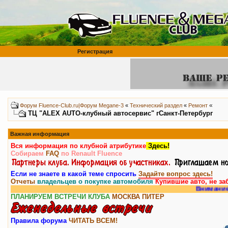
Регистрация
«
Форум Fluence-Club.ru|Форум Megane-3
«
Технический раздел
«
Ремонт
ТЦ "ALEX AUTO-клубный автосервис" гСанкт-Петербург
Важная информация
Вся информация по клубной атрибутике
Здесь!
Собираем
FAQ
по Renault Fluence
Если не знаете в какой теме спросить
Задайте вопрос здесь!
Отчеты
владельцев о покупке автомобиля
Купившие авто, не за
Внимание, у нас есть
р
ПЛАНИРУЕМ ВСТРЕЧИ КЛУБА
МОСКВА
ПИТЕР
Правила форума
ЧИТАТЬ ВСЕМ!