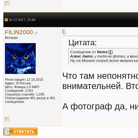
26.12.2017, 22:46
FILIN2000
Ветеран
Цитата:
Сообщение от
Nemo
Алекс Авто
, у тебя не фотки, а ми
Ну, на Мегане скорей всего мокрая к
Что там непонятн
Регистрация: 12.10.2015
внимательней. Вто
Адрес: В России
Авто: Флюша 2.0 МКП
Сообщений: 2,041
Сказал(а) спасибо: 1,035
Поблагодарили 481 раз(а) в 401
сообщениях
А фотограф да, 