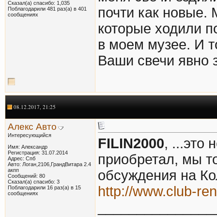
Сказал(а) спасибо: 1,035
почти как новые. 
Поблагодарили 481 раз(а) в 401
сообщениях
которые ходили по
в моем музее. И т
Ваши свечи явно 
08.12.2017, 21:25
Алекс Авто
Интересующийся
FILIN2000
, ...это
Имя: Александр
Регистрация: 31.07.2014
приобретал, мы т
Адрес: Спб
Авто: Логан,2106,ГрандВитара 2.4
акпп
обсуждения на Ко
Сообщений: 80
Сказал(а) спасибо: 3
http://www.club-ren
Поблагодарили 16 раз(а) в 15
сообщениях
_______________