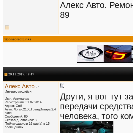
Алекс Авто. Ремон
89
Sponsored Links
20.11.2017, 18:47
Алекс Авто
Интересующийся
Други, я вот тут 
Имя: Александр
Регистрация: 31.07.2014
передачи средств
Адрес: Спб
Авто: Логан,2106,ГрандВитара 2.4
акпп
человека, того ко
Сообщений: 80
Сказал(а) спасибо: 3
Поблагодарили 16 раз(а) в 15
сообщениях