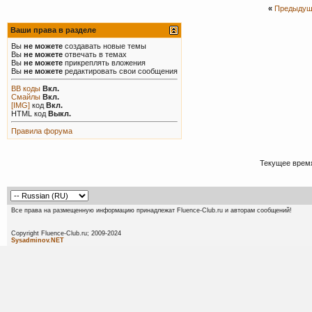
«
Предыдущ
Ваши права в разделе
Вы
не можете
создавать новые темы
Вы
не можете
отвечать в темах
Вы
не можете
прикреплять вложения
Вы
не можете
редактировать свои сообщения
BB коды
Вкл.
Смайлы
Вкл.
[IMG]
код
Вкл.
HTML код
Выкл.
Правила форума
Текущее врем
Все права на размещенную информацию принадлежат Fluence-Club.ru и авторам сообщений!
Copyright Fluence-Club.ru; 20
Sysadminov.NET