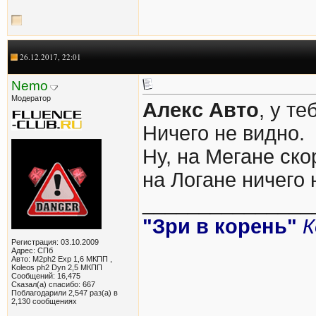
26.12.2017, 22:01
Nemo
Модератор
Алекс Авто
, у т
Ничего не видно.
Ну, на Мегане ско
на Логане ничего 
_______________
"Зри в корень"
К
Регистрация: 03.10.2009
Адрес: СПб
Авто: M2ph2 Exp 1,6 МКПП ,
Koleos ph2 Dyn 2,5 МКПП
Сообщений: 16,475
Сказал(а) спасибо: 667
Поблагодарили 2,547 раз(а) в
2,130 сообщениях