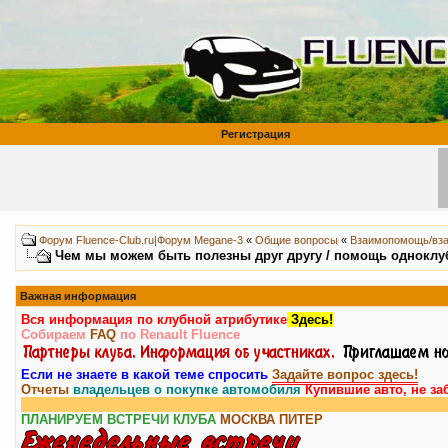
Регистрация
Форум Fluence-Club.ru|Форум Megane-3
«
Общие вопросы
«
Взаимопомощь/вз
Чем мы можем быть полезны друг другу / помощь однокл
Важная информация
Вся информация по клубной атрибутике
Здесь!
Собираем
FAQ
по Renault Fluence
Если не знаете в какой теме спросить
Задайте вопрос здесь!
Отчеты
владельцев о покупке автомобиля
Купившие авто, не за
ПЛАНИРУЕМ ВСТРЕЧИ КЛУБА
МОСКВА
ПИТЕР