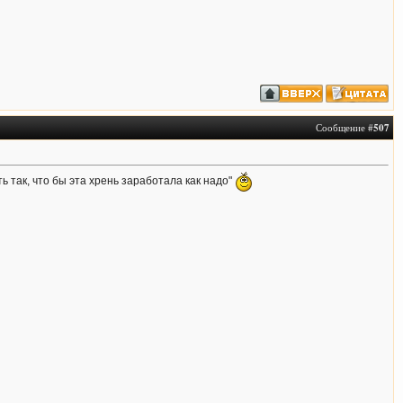
Сообщение #
507
 так, что бы эта хрень заработала как надо"