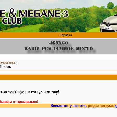
Справка
«
аимовыгода
убникам
бываем отписываться!
Внимание, у нас есть
раздел форума
для владел