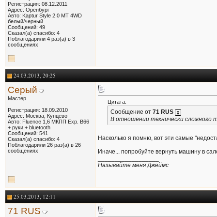
Регистрация: 08.12.2011
Адрес: Оренбург
Авто: Kaptur Style 2.0 MT 4WD
белый/черный
Сообщений: 49
Сказал(а) спасибо: 4
Поблагодарили 4 раз(а) в 3
сообщениях
24.03.2013, 20:25
Серый
Мастер
Цитата:
Регистрация: 18.09.2010
Сообщение от
71 RUS
Адрес: Москва, Кунцево
В отношении технически сложного то
Авто: Fluence 1,6 МКПП Exp. В66
+ руки + bluetooth
Сообщений: 541
Насколько я помню, вот эти самые "недос
Сказал(а) спасибо: 4
Поблагодарили 26 раз(а) в 26
сообщениях
Иначе... попробуйте вернуть машину в сало
__________________
Называйте меня Джеймс
25.03.2013, 12:11
71 RUS