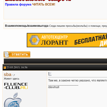
Правила форума
ЧИТАТЬ ВСЕМ!
Взаимопомощь/взаимовыгода
Сюда пишем просьбы(мольбы) о помощи, пред
23.03.2013, 16:56
sba
Живет здесь
Там же, в законе четко указано, что являе
__________________
/dev/null