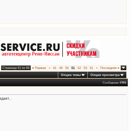
Страница 51 из 65
«
Первая
<
41
49
50
51
52
53
61
>
Последняя
»
Опции темы
Опции просмотра
Сообщение #
501
дает...