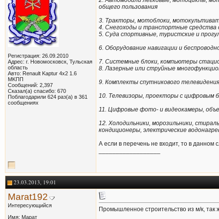
2. Автомобили легковые, мотоциклы, мо
общего пользования
3. Тракторы, мотоблоки, мотокультиват
4. Снегоходы и транспортные средства с
5. Суда спортивные, туристские и прогу
6. Оборудование навигации и беспроводн
Регистрация: 26.09.2010
7. Системные блоки, компьютеры стаци
Адрес: г. Новомосковск, Тульская
область
8. Лазерные или струйные многофункци
Авто: Renault Kaptur 4x2 1.6
MKПП
9. Комплекты спутникового телевидения
Сообщений: 2,397
Сказал(а) спасибо: 670
10. Телевизоры, проекторы с цифровым 
Поблагодарили 624 раз(а) в 361
сообщениях
11. Цифровые фото- и видеокамеры, объ
12. Холодильники, морозильники, стира
кондиционеры, электрические водонагре
А если в перечень не входит, то в данном 
__________________
23.03.2013, 19:01
Marat192
Интересующийся
Промышленное строительство из м/к, так
Имя: Марат