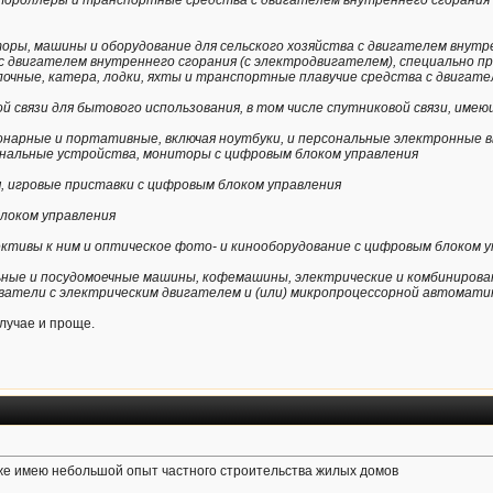
тороллеры и транспортные средства с двигателем внутреннего сгорания (
оры, машины и оборудование для сельского хозяйства с двигателем внутр
 двигателем внутреннего сгорания (с электродвигателем), специально пр
лочные, катера, лодки, яхты и транспортные плавучие средства с двигат
ой связи для бытового использования, в том числе спутниковой связи, име
онарные и портативные, включая ноутбуки, и персональные электронные
ональные устройства, мониторы с цифровым блоком управления
, игровые приставки с цифровым блоком управления
блоком управления
ективы к ним и оптическое фото- и кинооборудование с цифровым блоком 
льные и посудомоечные машины, кофемашины, электрические и комбиниров
ватели с электрическим двигателем и (или) микропроцессорной автомати
случае и проще.
 же имею небольшой опыт частного строительства жилых домов