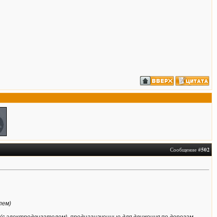
Сообщение #
502
лем)