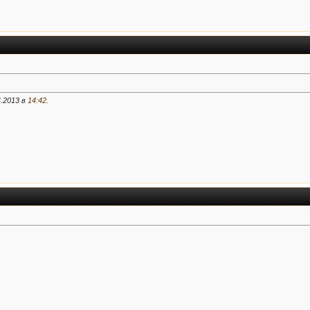
4.2013 в
14:42
.