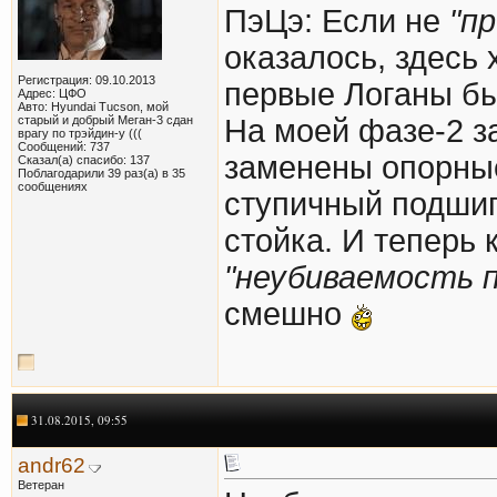
ПэЦэ: Если не
"п
оказалось, здесь 
Регистрация: 09.10.2013
первые Логаны б
Адрес: ЦФО
Авто: Hyundai Tucson, мой
старый и добрый Меган-3 сдан
На моей фазе-2 з
врагу по трэйдин-у (((
Сообщений: 737
заменены опорные
Сказал(а) спасибо: 137
Поблагодарили 39 раз(а) в 35
сообщениях
ступичный подшипн
стойка. И теперь 
"неубиваемость п
смешно
31.08.2015, 09:55
andr62
Ветеран