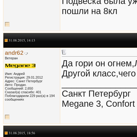
Подвеска была уже
пошли на 8кл
31.08.2015, 14:13
andr62
Ветеран
Да гори он огнем,Л
Другой класс,чего
Имя: Андрей
Регистрация: 29.01.2012
_______________
Адрес: Санкт Петербург
Авто: Продан.
Сообщений: 2,650
Санкт Петербург
Сказал(а) спасибо: 401
Поблагодарили 229 раз(а) в 194
сообщениях
Megane 3, Confor
31.08.2015, 18:56