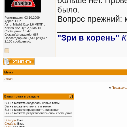
больше нет. Пров
было.
Вопрос прежний: 
Регистрация: 03.10.2009
Адрес: СПб
Авто: M2ph2 Exp 1,6 МКПП ,
_______________
Koleos ph2 Dyn 2,5 МКПП
Сообщений: 16,475
Сказал(а) спасибо: 667
"Зри в корень"
К
Поблагодарили 2,547 раз(а) в
2,130 сообщениях
Метки
логан
«
Предыдущ
Ваши права в разделе
Вы
не можете
создавать новые темы
Вы
не можете
отвечать в темах
Вы
не можете
прикреплять вложения
Вы
не можете
редактировать свои сообщения
BB коды
Вкл.
Смайлы
Вкл.
[IMG]
код
Вкл.