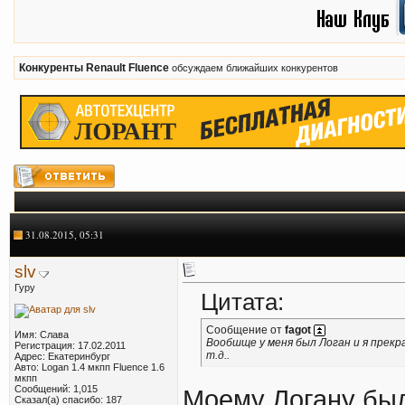
Конкуренты Renault Fluence
обсуждаем ближайших конкурентов
31.08.2015, 05:31
slv
Гуру
Цитата:
Сообщение от
fagot
Имя: Слава
Вообшще у меня был Логан и я прекра
Регистрация: 17.02.2011
т.д..
Адрес: Екатеринбург
Авто: Logan 1.4 мкпп Fluence 1.6
мкпп
Сообщений: 1,015
Моему Логану был
Сказал(а) спасибо: 187