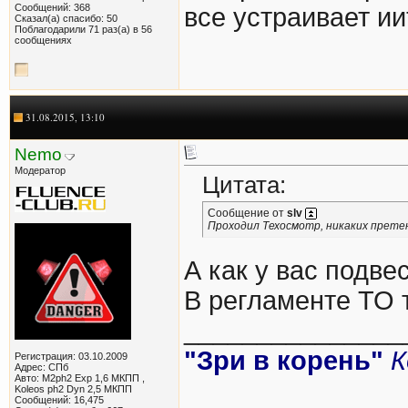
Сообщений: 368
все устраивает ии
Сказал(а) спасибо: 50
Поблагодарили 71 раз(а) в 56
сообщениях
31.08.2015, 13:10
Nemo
Модератор
Цитата:
Сообщение от
slv
Проходил Техосмотр, никаких прете
А как у вас подве
В регламенте ТО т
_______________
"Зри в корень"
К
Регистрация: 03.10.2009
Адрес: СПб
Авто: M2ph2 Exp 1,6 МКПП ,
Koleos ph2 Dyn 2,5 МКПП
Сообщений: 16,475