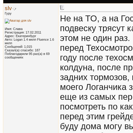
slv
Гуру
Не на ТО, а на Г
подвеску трясут 
Имя: Слава
Регистрация: 17.02.2011
этом не один раз.
Адрес: Екатеринбург
Авто: Logan 1.4 мкпп Fluence 1.6
мкпп
перед Техосмотро
Сообщений: 1,015
Сказал(а) спасибо: 187
Поблагодарили 95 раз(а) в 69
году после техос
сообщениях
колдуна, после п
задних тормозов,
моего Логанчика з
еще из самых пер
посмотреть по ка
перед этим грейде
буду дома могу вы