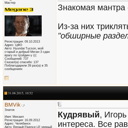
Мастер
Знакомая мантра 
Из-за них трикля
"обширные разде
Регистрация: 09.10.2013
Адрес: ЦФО
Авто: Hyundai Tucson, мой
старый и добрый Меган-3 сдан
врагу по трэйдин-у (((
Сообщений: 737
Сказал(а) спасибо: 137
Поблагодарили 39 раз(а) в 35
сообщениях
31.08.2015, 10:52
BMVik
Знаток
Кудрявый
, Игорь
Имя: Михаил
Регистрация: 16.09.2012
интереса. Все ра
Адрес: Челябинск
Авто: Renault Fluence LE черный