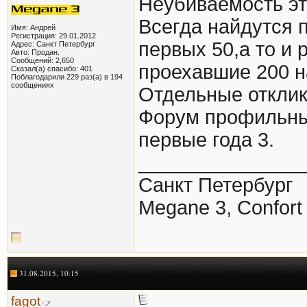
Неубиваемость эт
Всегда найдутся 
Имя: Андрей
Регистрация: 29.01.2012
первых 50,а то и 
Адрес: Санкт Петербург
Авто: Продан.
Сообщений: 2,650
проехавшие 200 н
Сказал(а) спасибо: 401
Поблагодарили 229 раз(а) в 194
сообщениях
Отдельные отклики
Форум профильный
первые года 3.
_______________
Санкт Петербург
Megane 3, Confor
31.08.2015, 10:15
fagot