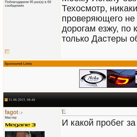
Поблагодарили 95 раз(а) в 69
Техосмотр, никаки
сообщениях
проверяющего не 
дорогам езжу, по 
только Дастеры о
Sponsored Links
31.08.2015, 08:48
fagot
Мастер
И какой пробег з