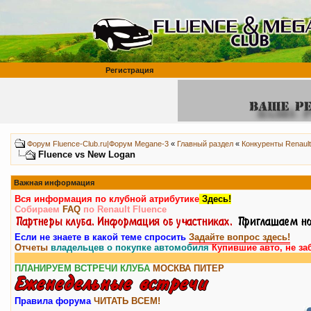
Регистрация
Форум Fluence-Club.ru|Форум Megane-3
«
Главный раздел
«
Конкуренты Renault
Fluence vs New Logan
Важная информация
Вся информация по клубной атрибутике
Здесь!
Собираем
FAQ
по Renault Fluence
Если не знаете в какой теме спросить
Задайте вопрос здесь!
Отчеты
владельцев о покупке автомобиля
Купившие авто, не за
Вни
ПЛАНИРУЕМ ВСТРЕЧИ КЛУБА
МОСКВА
ПИТЕР
Правила форума
ЧИТАТЬ ВСЕМ!