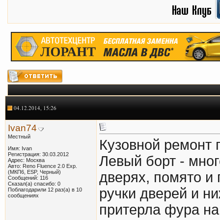
04.12.2014, 15:26
Ivan74
Местный
Кузовной ремонт п
Имя: Ivan
Регистрация: 30.03.2012
Левый борт - мног
Адрес: Москва
Авто: Reno Fluence 2.0 Exp.
(МКП6, ESP, Черный)
дверях, помято и 
Сообщений: 116
Сказал(а) спасибо: 0
ручки дверей и н
Поблагодарили 12 раз(а) в 10
сообщениях
притерла фура на