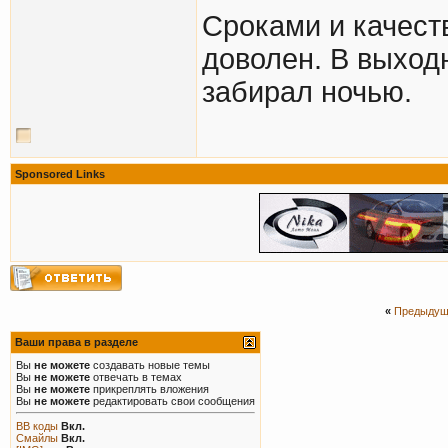
Сроками и качест
доволен. В выход
забирал ночью.
Sponsored Links
«
Предыдущ
Ваши права в разделе
Вы
не можете
создавать новые темы
Вы
не можете
отвечать в темах
Вы
не можете
прикреплять вложения
Вы
не можете
редактировать свои сообщения
BB коды
Вкл.
Смайлы
Вкл.