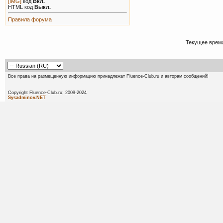
[IMG]
код
Вкл.
HTML код
Выкл.
Правила форума
Текущее врем
Все права на размещенную информацию принадлежат Fluence-Club.ru и авторам сообщений!
Copyright Fluence-Club.ru; 20
Sysadminov.NET