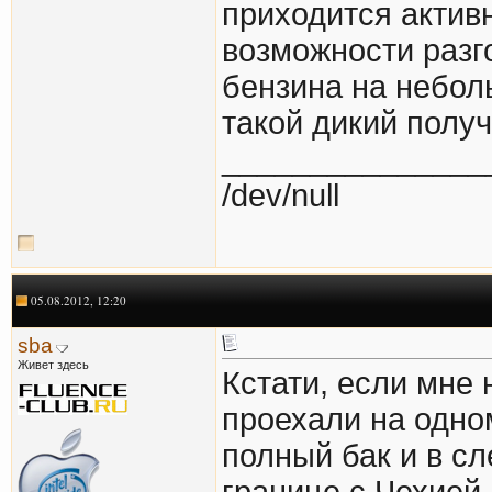
приходится актив
возможности разго
бензина на небол
такой дикий получ
_______________
/dev/null
05.08.2012, 12:20
sba
Живет здесь
Кстати, если мне
проехали на одном
полный бак и в с
границе с Чехией