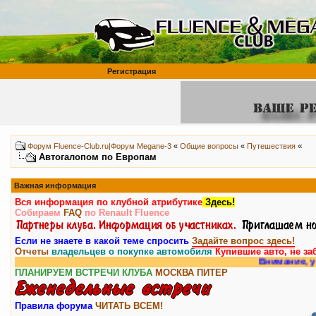
Регистрация
«
Форум Fluence-Club.ru|Форум Megane-3
«
Общие вопросы
«
Путешествия
Автогалопом по Европам
Важная информация
Вся информация по клубной атрибутике
Здесь!
Собираем
FAQ
по Renault Fluence
Если не знаете в какой теме спросить
Задайте вопрос здесь!
Отчеты
владельцев о покупке автомобиля
Купившие авто, не за
Внимание, у нас ест
ПЛАНИРУЕМ ВСТРЕЧИ КЛУБА
МОСКВА
ПИТЕР
Правила форума
ЧИТАТЬ ВСЕМ!