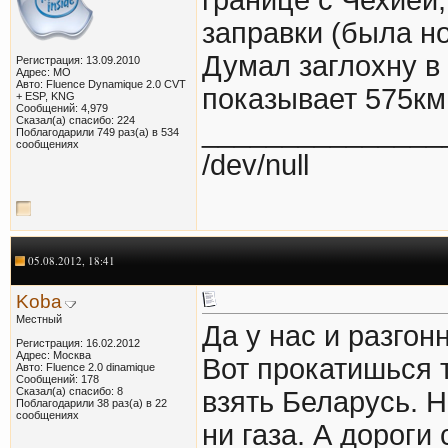
заправки (была но
Думал заглохну в 
Регистрация: 13.09.2010
Адрес: МО
Авто: Fluence Dynamique 2.0 CVT
показывает 575км
+ ESP, KNG
Сообщений: 4,979
Сказал(а) спасибо: 224
_______________
Поблагодарили 749 раз(а) в 534
сообщениях
/dev/null
05.08.2012, 18:41
Koba
Местный
Да у нас и разгон
Регистрация: 16.02.2012
Адрес: Москва
Вот прокатишься т
Авто: Fluence 2.0 dinamique
Сообщений: 178
Сказал(а) спасибо: 8
взять Беларусь. Н
Поблагодарили 38 раз(а) в 22
сообщениях
ни газа. А дороги