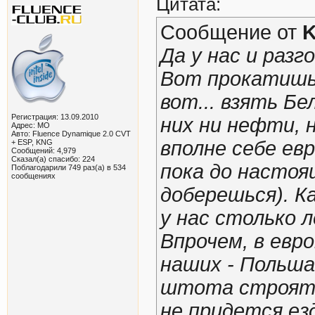
Цитата:
Сообщение от
Да у нас и разг
Вот прокатишь
вот... взять Б
Регистрация: 13.09.2010
них ни нефти, н
Адрес: МО
Авто: Fluence Dynamique 2.0 CVT
вполне себе ев
+ ESP, KNG
Сообщений: 4,979
Сказал(а) спасибо: 224
пока до настоя
Поблагодарили 749 раз(а) в 534
сообщениях
доберешься). К
у нас столько 
Впрочем, в евр
наших - Польша
штота строят,
не придется ез