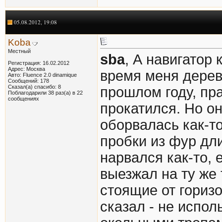
05.08.2012, 19:08
Koba
Местный
sba
, А навигатор
Регистрация: 16.02.2012
Адрес: Москва
время меня дерев
Авто: Fluence 2.0 dinamique
Сообщений: 178
Сказал(а) спасибо: 8
прошлом году, пра
Поблагодарили 38 раз(а) в 22
сообщениях
прокатился. Но о
оборвалась как-т
пробки из фур дл
нарвался как-то, 
выезжал на ту же 
стоящие от горизо
сказал - не испол