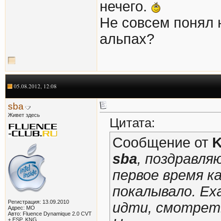
нечего.
Не совсем понял н
альпах?
05.08.2012, 12:08
sba
Живет здесь
Цитата:
Сообщение от
sba
, поздравля
первое время к
покалывало. Ех
Регистрация: 13.09.2010
идти, смотрет
Адрес: МО
Авто: Fluence Dynamique 2.0 CVT
+ ESP, KNG