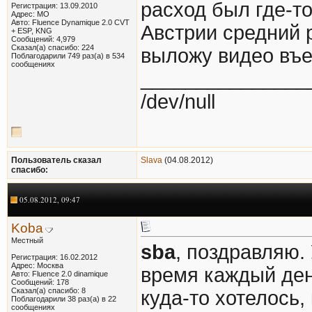
расход был где-то
Регистрация: 13.09.2010
Адрес: МО
Авто: Fluence Dynamique 2.0 CVT
Австрии средний 
+ ESP, KNG
Сообщений: 4,979
Сказал(а) спасибо: 224
выложу видео въез
Поблагодарили 749 раз(а) в 534
сообщениях
_______________
/dev/null
Пользователь сказал
Slava
(04.08.2012)
cпасибо:
05.08.2012, 09:47
Koba
Местный
sba
, поздравляю.
Регистрация: 16.02.2012
Адрес: Москва
время каждый ден
Авто: Fluence 2.0 dinamique
Сообщений: 178
Сказал(а) спасибо: 8
куда-то хотелось,
Поблагодарили 38 раз(а) в 22
сообщениях