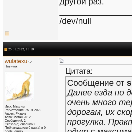
другой раз.
_______________
/dev/null
25.01.2022, 13:10
wulatexu
Новичок
Цитата:
Сообщение от
s
Далее езда по 
очень много те
Имя: Максим
дорогам, их ск
Регистрация: 25.01.2022
Адрес: Рязань
Авто: Меган 2012
прогулка. Прак
Сообщений: 2
Сказал(а) спасибо: 0
Поблагодарили 0 раз(а) в 0
едут с максима
сообщениях