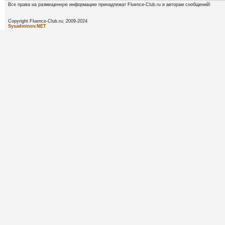
Все права на размещенную информацию принадлежат Fluence-Club.ru и авторам сообщений!
Copyright Fluence-Club.ru; 20
Sysadminov.NET