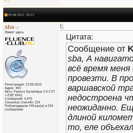
05.08.2012, 20:12
sba
Живет здесь
Цитата:
Сообщение от
sba, А навигат
всё время меня
провезти. В про
Регистрация: 13.09.2010
варшавской тра
Адрес: МО
Авто: Fluence Dynamique 2.0 CVT
недостроена чт
+ ESP, KNG
Сообщений: 4,979
Сказал(а) спасибо: 224
неожиданно. Ещ
Поблагодарили 749 раз(а) в 534
сообщениях
длиной километ
то, еле объеха