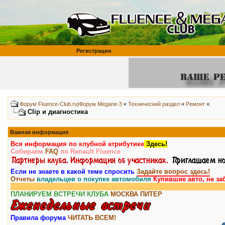
Регистрация
«
Форум Fluence-Club.ru|Форум Megane-3
«
Технический раздел
«
Ремонт
Clip и диагностика
Важная информация
Вся информация по клубной атрибутике
Здесь!
Собираем
FAQ
по Renault Fluence
Если не знаете в какой теме спросить
Задайте вопрос здесь!
Отчеты
владельцев о покупке автомобиля
Купившие авто, не за
ПЛАНИРУЕМ ВСТРЕЧИ КЛУБА
МОСКВА
ПИТЕР
Правила форума
ЧИТАТЬ ВСЕМ!