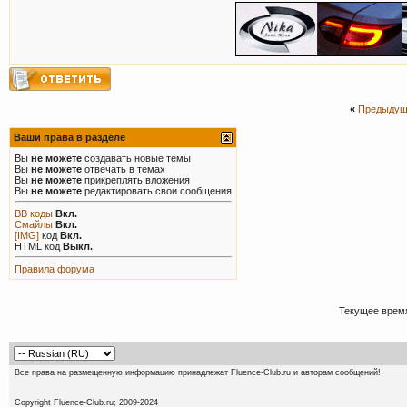
«
Предыдущ
Ваши права в разделе
Вы
не можете
создавать новые темы
Вы
не можете
отвечать в темах
Вы
не можете
прикреплять вложения
Вы
не можете
редактировать свои сообщения
BB коды
Вкл.
Смайлы
Вкл.
[IMG]
код
Вкл.
HTML код
Выкл.
Правила форума
Текущее врем
Все права на размещенную информацию принадлежат Fluence-Club.ru и авторам сообщений!
Copyright Fluence-Club.ru; 20