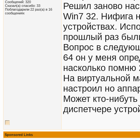
Сообщений: 320
Решил заново нас
Сказал(а) спасибо: 33
Поблагодарили 22 раз(а) в 16
сообщениях
Win7 32. Нифига 
устройствах. Исп
прошлый раз были
Вопрос в следующ
64 он у меня опре
насколько помню 
На виртуальной м
настроил но аппар
Может кто-нибуть
диспетчере устро
Sponsored Links