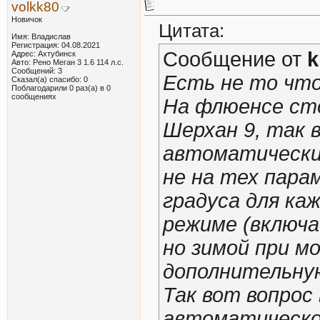
volkk80
Новичок
Цитата:
Имя: Владислав
Регистрация: 04.08.2021
Сообщение от
k
Адрес: Ахтубинск
Авто: Рено Меган 3 1.6 114 л.с.
Сообщений: 3
Есть не то что
Сказал(а) спасибо: 0
Поблагодарили 0 раз(а) в 0
сообщениях
На флюенсе ст
Шерхан 9, так 
автоматически
не на тех пара
градуса для ка
режиме (включа
но зимой при м
дополнительную
Так вот вопрос
автоматическо