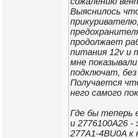
сожалению вен
Выяснилось что
прикуривателю,
предохранителя
продолжает ра
питания 12v и 
мне показывали
подключат, без 
Получается что
него самого пок
Где бы теперь 
и 2776100A26 -
277A1-4BU0A к