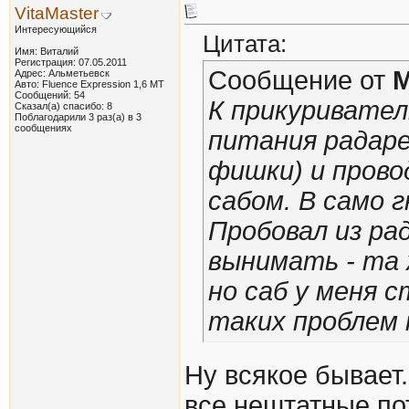
VitaMaster
Интересующийся
Цитата:
Имя: Виталий
Регистрация: 07.05.2011
Сообщение от
M
Адрес: Альметьевск
Авто: Fluence Expression 1,6 МТ
Сообщений: 54
К прикуривател
Сказал(а) спасибо: 8
Поблагодарили 3 раз(а) в 3
сообщениях
питания радаре
фишки) и прово
сабом. В само 
Пробовал из ра
вынимать - та ж
но саб у меня 
таких проблем 
Ну всякое бывает
все нештатные по