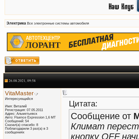
Электрика
Все электронные системы автомобиля
26.08.2021, 09:58
VitaMaster
Интересующийся
Цитата:
Имя: Виталий
Регистрация: 07.05.2011
Сообщение от
M
Адрес: Альметьевск
Авто: Fluence Expression 1,6 МТ
Сообщений: 54
Климат перест
Сказал(а) спасибо: 8
Поблагодарили 3 раз(а) в 3
сообщениях
кнопку OFF нач