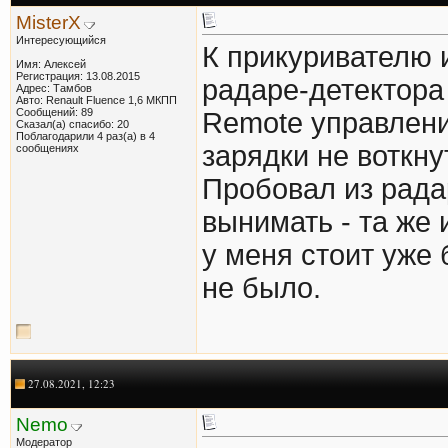
MisterX
Интересующийся
К прикуривателю 
Имя: Алексей
Регистрация: 13.08.2015
радаре-детектора
Адрес: Тамбов
Авто: Renault Fluence 1,6 МКПП
Сообщений: 89
Remote управлени
Сказал(а) спасибо: 20
Поблагодарили 4 раз(а) в 4
зарядки не воткну
сообщениях
Пробовал из рада
вынимать - та же 
у меня стоит уже 
не было.
27.08.2021, 12:23
Nemo
Модератор