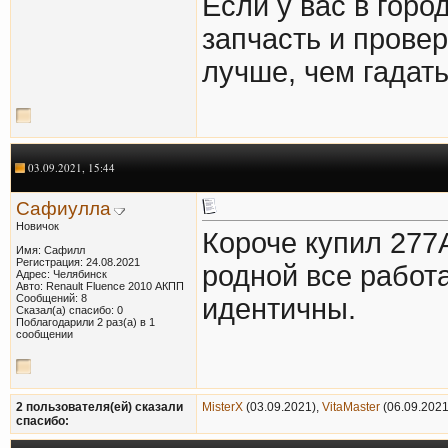
Если у вас в горо
запчасть и провер
лучше, чем гадать
03.09.2021, 15:44
Сафиулла
Новичок
Короче купил 277
Имя: Сафилл
Регистрация: 24.08.2021
родной все работа
Адрес: Челябинск
Авто: Renault Fluence 2010 АКПП
Сообщений: 8
идентичны.
Сказал(а) спасибо: 0
Поблагодарили 2 раз(а) в 1
сообщении
2 пользователя(ей) сказали
MisterX
(03.09.2021),
VitaMaster
(06.09.2021
cпасибо: