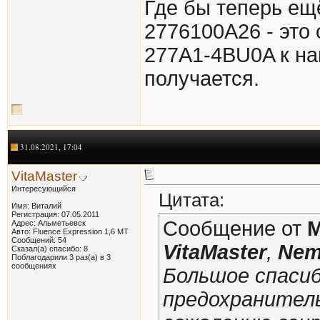
Где бы теперь ещ
2776100A26 - это 
277A1-4BU0A к на
получается.
31.08.2021, 17:04
VitaMaster
Интересующийся
Цитата:
Имя: Виталий
Регистрация: 07.05.2011
Сообщение от
M
Адрес: Альметьевск
Авто: Fluence Expression 1,6 МТ
Сообщений: 54
VitaMaster
,
Ne
Сказал(а) спасибо: 8
Поблагодарили 3 раз(а) в 3
сообщениях
Большое спасиб
предохранител