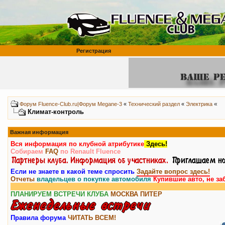
Регистрация
«
Форум Fluence-Club.ru|Форум Megane-3
«
Технический раздел
«
Электрика
Климат-контроль
Важная информация
Вся информация по клубной атрибутике
Здесь!
Собираем
FAQ
по Renault Fluence
Если не знаете в какой теме спросить
Задайте вопрос здесь!
Отчеты
владельцев о покупке автомобиля
Купившие авто, не за
Внимани
ПЛАНИРУЕМ ВСТРЕЧИ КЛУБА
МОСКВА
ПИТЕР
Правила форума
ЧИТАТЬ ВСЕМ!