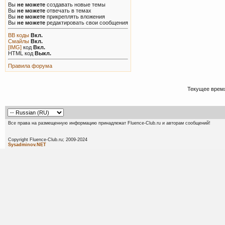
Вы
не можете
создавать новые темы
Вы
не можете
отвечать в темах
Вы
не можете
прикреплять вложения
Вы
не можете
редактировать свои сообщения
BB коды
Вкл.
Смайлы
Вкл.
[IMG]
код
Вкл.
HTML код
Выкл.
Правила форума
Текущее врем
Все права на размещенную информацию принадлежат Fluence-Club.ru и авторам сообщений!
Copyright Fluence-Club.ru; 20
Sysadminov.NET