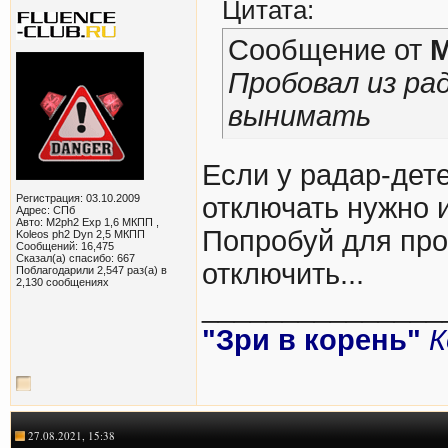
Цитата:
Сообщение от
M
Пробовал из ра
вынимать
Если у радар-дете
Регистрация: 03.10.2009
отключать нужно 
Адрес: СПб
Авто: M2ph2 Exp 1,6 МКПП ,
Попробуй для про
Koleos ph2 Dyn 2,5 МКПП
Сообщений: 16,475
Сказал(а) спасибо: 667
отключить...
Поблагодарили 2,547 раз(а) в
2,130 сообщениях
_______________
"Зри в корень"
К
27.08.2021, 15:38