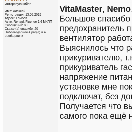
Интересующийся
VitaMaster
,
Nemo
Имя: Алексей
Регистрация: 13.08.2015
Большое спасибо 
Адрес: Тамбов
Авто: Renault Fluence 1,6 МКПП
Сообщений: 89
предохранитель п
Сказал(а) спасибо: 20
Поблагодарили 4 раз(а) в 4
вентилятор работ
сообщениях
Выяснилось что р
прикуривателю, т
прикуриватель гас
напряжение питан
установке мне по
подключат, без до
Получается что вы
самого пока ещё н