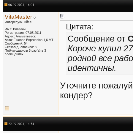
06.09.2021, 16:04
VitaMaster
Интересующийся
Цитата:
Имя: Виталий
Регистрация: 07.05.2011
Сообщение от
Адрес: Альметьевск
Авто: Fluence Expression 1,6 МТ
Сообщений: 54
Короче купил 2
Сказал(а) спасибо: 8
Поблагодарили 3 раз(а) в 3
сообщениях
родной все ра
идентичны.
Уточните пожалуйс
кондер?
22.09.2021, 14:54