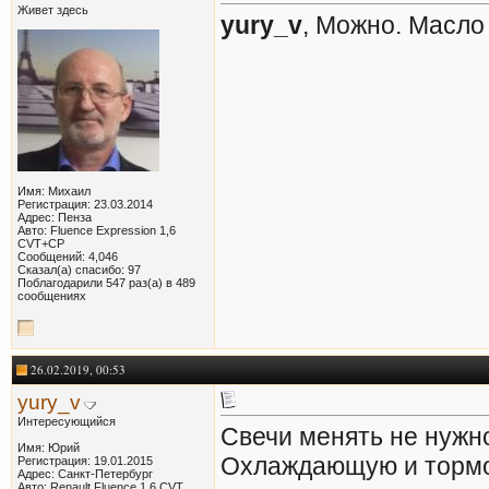
Живет здесь
yury_v
, Можно. Масло
Имя: Михаил
Регистрация: 23.03.2014
Адрес: Пенза
Авто: Fluence Expression 1,6
CVT+СР
Сообщений: 4,046
Сказал(а) спасибо: 97
Поблагодарили 547 раз(а) в 489
сообщениях
26.02.2019, 00:53
yury_v
Интересующийся
Свечи менять не нужно
Имя: Юрий
Охлаждающую и тормоз
Регистрация: 19.01.2015
Адрес: Санкт-Петербург
Авто: Renault Fluence 1,6 CVT