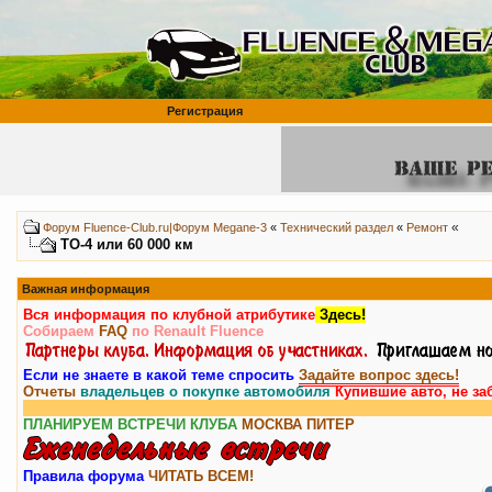
Регистрация
«
Форум Fluence-Club.ru|Форум Megane-3
«
Технический раздел
«
Ремонт
ТО-4 или 60 000 км
Важная информация
Вся информация по клубной атрибутике
Здесь!
Собираем
FAQ
по Renault Fluence
Если не знаете в какой теме спросить
Задайте вопрос здесь!
Отчеты
владельцев о покупке автомобиля
Купившие авто, не за
ПЛАНИРУЕМ ВСТРЕЧИ КЛУБА
МОСКВА
ПИТЕР
Правила форума
ЧИТАТЬ ВСЕМ!