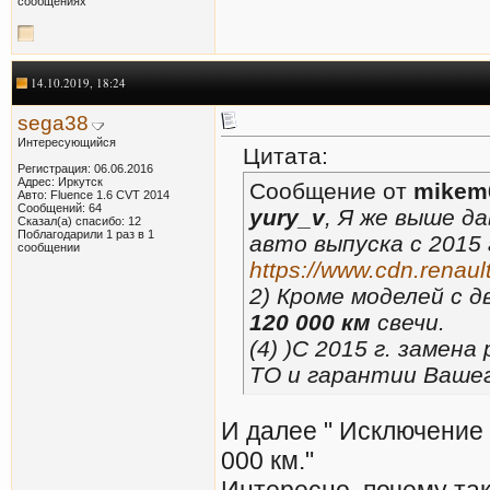
сообщениях
14.10.2019, 18:24
sega38
Интересующийся
Цитата:
Регистрация: 06.06.2016
Адрес: Иркутск
Сообщение от
mikem
Авто: Fluence 1.6 СVT 2014
Сообщений: 64
yury_v
, Я же выше д
Сказал(а) спасибо: 12
Поблагодарили 1 раз в 1
авто выпуска с 2015 
сообщении
https://www.cdn.renault
2) Кроме моделей с 
120 000 км
свечи.
(4) )С 2015 г. замена
ТО и гарантии Вашего
И далее " Исключение
000 км."
Интересно, почему так