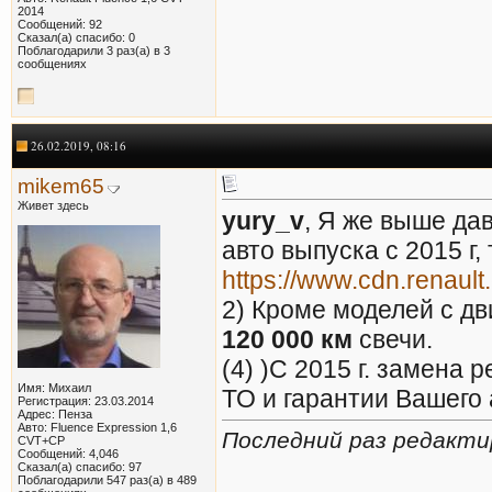
2014
Сообщений: 92
Сказал(а) спасибо: 0
Поблагодарили 3 раз(а) в 3
сообщениях
26.02.2019, 08:16
mikem65
Живет здесь
yury_v
, Я же выше дав
авто выпуска с 2015 г,
https://www.cdn.renault.
2) Кроме моделей с дв
120 000 км
свечи.
(4) )С 2015 г. замена 
Имя: Михаил
ТО и гарантии Вашего 
Регистрация: 23.03.2014
Адрес: Пенза
Авто: Fluence Expression 1,6
Последний раз редакти
CVT+СР
Сообщений: 4,046
Сказал(а) спасибо: 97
Поблагодарили 547 раз(а) в 489