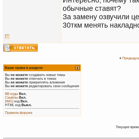
обычные ставят?
За замену озвучили це
30ткм менять накладн
«
Предыдущ
Ваши права в разделе
Вы
не можете
создавать новые темы
Вы
не можете
отвечать в темах
Вы
не можете
прикреплять вложения
Вы
не можете
редактировать свои сообщения
BB коды
Вкл.
Смайлы
Вкл.
[IMG]
код
Вкл.
HTML код
Выкл.
Правила форума
Текущее врем