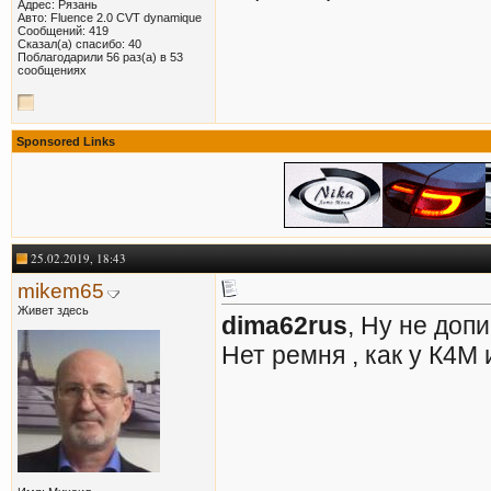
Адрес: Рязань
Авто: Fluence 2.0 CVT dynamique
Сообщений: 419
Сказал(а) спасибо: 40
Поблагодарили 56 раз(а) в 53
сообщениях
Sponsored Links
25.02.2019, 18:43
mikem65
Живет здесь
dima62rus
, Ну не допи
Нет ремня , как у К4М