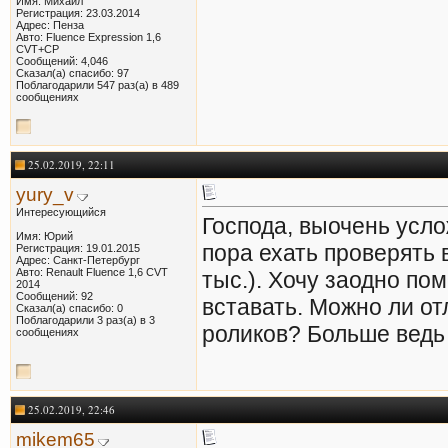
Имя: Михаил
Регистрация: 23.03.2014
Адрес: Пенза
Авто: Fluence Expression 1,6
CVT+СР
Сообщений: 4,046
Сказал(а) спасибо: 97
Поблагодарили 547 раз(а) в 489
сообщениях
25.02.2019, 22:11
yury_v
Интересующийся
Господа, выочень усл
Имя: Юрий
пора ехать проверять 
Регистрация: 19.01.2015
Адрес: Санкт-Петербург
Авто: Renault Fluence 1,6 CVT
тыс.). Хочу заодно по
2014
Сообщений: 92
вставать. Можно ли от
Сказал(а) спасибо: 0
Поблагодарили 3 раз(а) в 3
роликов? Больше ведь
сообщениях
25.02.2019, 22:46
mikem65