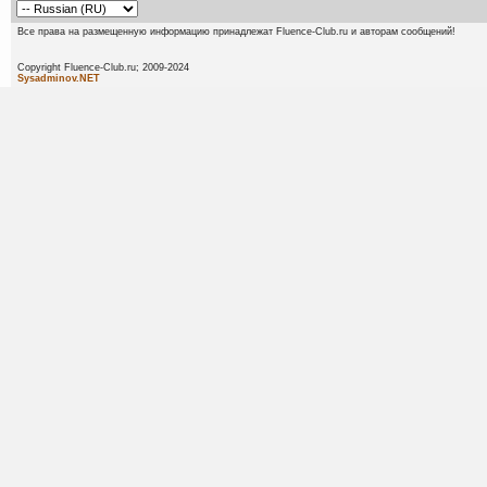
Все права на размещенную информацию принадлежат Fluence-Club.ru и авторам сообщений!
Copyright Fluence-Club.ru; 20
Sysadminov.NET