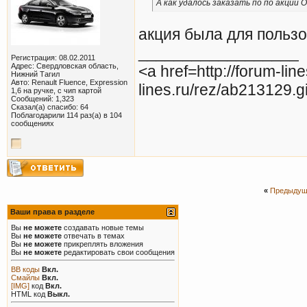
А как удалось заказать по по акции 
акция была для пользо
__________________
Регистрация: 08.02.2011
Адрес: Свердловская область,
<a href=http://forum-lin
Нижний Тагил
Авто: Renault Fluence, Expression
lines.ru/rez/ab213129.g
1,6 на ручке, с чип картой
Сообщений: 1,323
Сказал(а) спасибо: 64
Поблагодарили 114 раз(а) в 104
сообщениях
«
Предыдущ
Ваши права в разделе
Вы
не можете
создавать новые темы
Вы
не можете
отвечать в темах
Вы
не можете
прикреплять вложения
Вы
не можете
редактировать свои сообщения
BB коды
Вкл.
Смайлы
Вкл.
[IMG]
код
Вкл.
HTML код
Выкл.