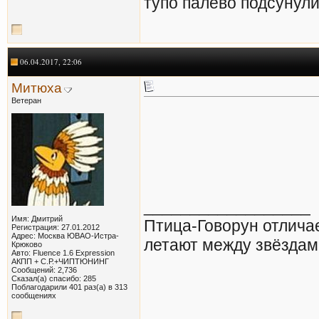
тупо палево подсунули
06.04.2017, 22:06
Митюха
Ветеран
__________________
Имя: Дмитрий
Птица-Говорун отлича
Регистрация: 27.01.2012
Адрес: Москва ЮВАО-Истра-
летают между звёздам
Крюково
Авто: Fluence 1.6 Expression
АКПП + С.Р.+ЧИПТЮНИНГ
Сообщений: 2,736
Сказал(а) спасибо: 285
Поблагодарили 401 раз(а) в 313
сообщениях