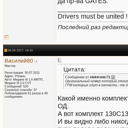
да пр-ва GATES.
__________________
Drivers must be united !
Последний раз редактир
06.04.2017, 18:34
Василий80
Мастер
Цитата:
Регистрация: 30.07.2011
Адрес: Рязань
Сообщение от
elektronic71
Авто: Megane III 1.6 МКПП,
Оригинальный номер который стоит 
Megane III 2.0 CVT
ГРМ которые идут в запчасти,- те д
Сообщений: 520
Сказал(а) спасибо: 37
Поблагодарили 51 раз(а) в 40
Какой именно комплект 
сообщениях
ОД.
А вот комплект 130C1
И вы видно либо никог