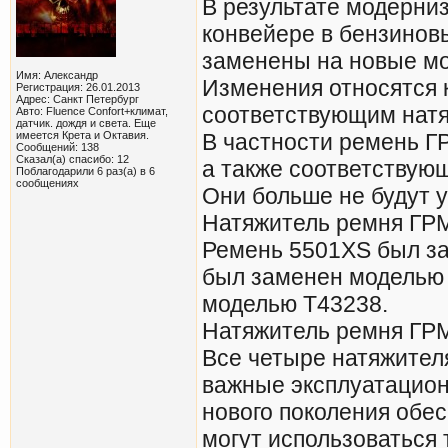
В результате модерни
конвейере в бензиновы
заменены на новые мо
Имя: Александр
Изменения относятся 
Регистрация: 26.01.2013
Адрес: Санкт Петербург
соответствующим нат
Авто: Fluence Confort+климат,
датчик. дождя и света. Еще
имеется Крета и Октавия.
В частности ремень Г
Сообщений: 138
Сказал(а) спасибо: 12
а также соответствую
Поблагодарили 6 раз(а) в 6
сообщениях
Они больше не будут у
Натяжитель ремня ГРМ
Ремень 5501XS был з
был заменен моделью 
моделью T43238.
Натяжитель ремня ГРМ
Все четыре натяжителя
важные эксплуатацион
нового поколения обе
могут использоваться 