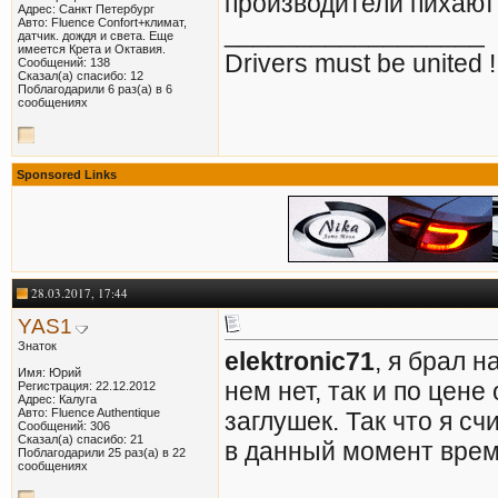
производители пихают 
Адрес: Санкт Петербург
Авто: Fluence Confort+климат,
__________________
датчик. дождя и света. Еще
имеется Крета и Октавия.
Drivers must be united !
Сообщений: 138
Сказал(а) спасибо: 12
Поблагодарили 6 раз(а) в 6
сообщениях
Sponsored Links
28.03.2017, 17:44
YAS1
Знаток
elektronic71
, я брал н
Имя: Юрий
нем нет, так и по цен
Регистрация: 22.12.2012
Адрес: Калуга
Авто: Fluence Authentique
заглушек. Так что я сч
Сообщений: 306
Сказал(а) спасибо: 21
в данный момент врем
Поблагодарили 25 раз(а) в 22
сообщениях