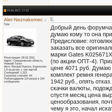
19.04.2017, 17:32
Aler-Neznakomec
Гуру
Добрый день форумчан
думаю кому то она при
Предисловие: готовлю
заказать все оригина
марки Gates K025671XS
Регистрация: 08.02.2011
(по акции ОПТ-4). При
Адрес: Свердловская область,
Нижний Тагил
цене 4071 руб. Думаю
Авто: Renault Fluence, Expression
1,6 на ручке, с чип картой
Сообщений: 1,323
комплект ремня генер
Сказал(а) спасибо: 64
Поблагодарили 114 раз(а) в 104
1942 руб., опять отка
сообщениях
скачки валюты, подожд
спустя месяц цена выр
ценообразования, почт
чему я это, начал иска