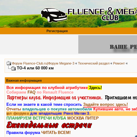
Регистрация
«
Форум Fluence-Club.ru|Форум Megane-3
«
Технический раздел
«
Ремонт
ТО-4 или 60 000 км
Важная информация
Вся информация по клубной атрибутике
Здесь!
Собираем
FAQ
по Renault Fluence
Если не знаете в какой теме спросить
Задайте вопрос здесь!
Отчеты
владельцев о покупке автомобиля
Купившие авто, не за
рума
для владельцев Рено Меган 3.
ПЛАНИРУЕМ ВСТРЕЧИ КЛУБА
МОСКВА
ПИТЕР
Правила форума
ЧИТАТЬ ВСЕМ!