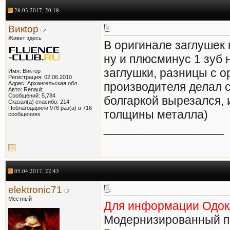
28.03.2017, 20:18
Викtор
Живет здесь
В оригинале заглушек 
ну и плюсминус 1 зуб
заглушки, разницы с о
Имя: Виктор
Регистрация: 02.06.2010
Адрес: Архангельская обл
производителя делал 
Авто: Renault
Сообщений: 5,784
болгаркой вырезался, 
Сказал(а) спасибо: 214
Поблагодарили 976 раз(а) в 716
толщины металла)
сообщениях
__________________
05.04.2017, 22:43
elektronic71
Местный
Для информации Одок
Модернизированный пр