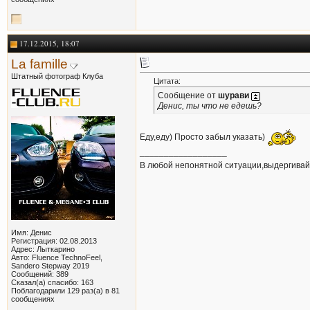
17.12.2015, 18:07
La famille
Штатный фотограф Клуба
Цитата:
Сообщение от
шурави
Денис, ты что не едешь?
Еду,еду) Просто забыл указать)
__________________
В любой непонятной ситуации,выдергивай
Имя: Денис
Регистрация: 02.08.2013
Адрес: Лыткарино
Авто: Fluence TechnoFeel,
Sandero Stepway 2019
Сообщений: 389
Сказал(а) спасибо: 163
Поблагодарили 129 раз(а) в 81
сообщениях