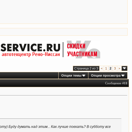
Страница 2 из 3
<
1
2
3
>
Опции темы
Опции просмотра
Сообщение #
11
ту) Буду думать над этим... Как лучше поехать? В субботу все