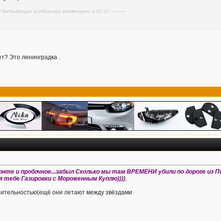
---- Предыдущее сообщение размещено в 01:37 ----------
ет? Это ленинградка .
онте и пробочное...забыл Сколько мы там ВРЕМЕНИ убили по дороге из Пи
я тебе Газировки с Мороженным Куплю))))
,
зительностью(ещё они летают между звёздами