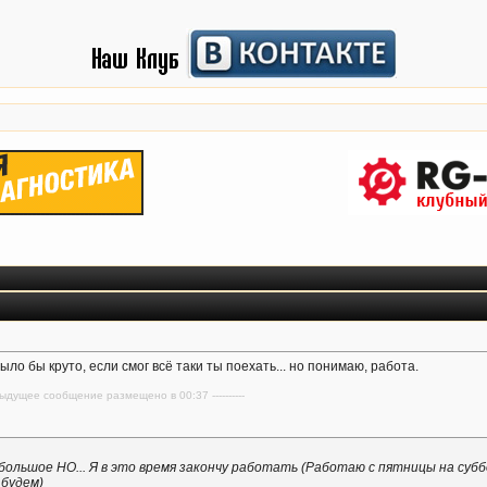
 Было бы круто, если смог всё таки ты поехать... но понимаю, работа.
редыдущее сообщение размещено в 00:37 ----------
большое НО... Я в это время закончу работать (Работаю с пятницы на суббо
 будем)