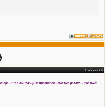
Сообщение #
12
тера...??? А по Поводу Встретится ...так Всё реално...Приезжай