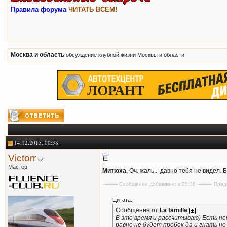
Правила форума
ЧИТАТЬ ВСЕМ!
Москва и область
обсуждение клубной жизни Москвы и области
14.12.2015, 00:38
Victorr
Мастер
Митюха
, Оч. жаль... давно тебя не видел.
---------- Сообщение добавлено в 00:38 ---------- П
Цитата:
Сообщение от
La famille
В это время и рассчитываю) Есть не
равно не будет пробок да и гнать не