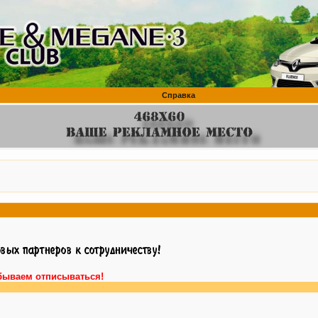
Справка
бываем отписываться!
Внимание,