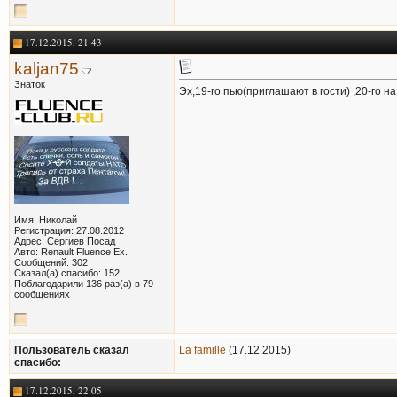
17.12.2015, 21:43
kaljan75
Знаток
Эх,19-го пью(приглашают в гости) ,20-го на
Имя: Николай
Регистрация: 27.08.2012
Адрес: Сергиев Посад
Авто: Renault Fluence Ex.
Сообщений: 302
Сказал(а) спасибо: 152
Поблагодарили 136 раз(а) в 79
сообщениях
Пользователь сказал
La famille
(17.12.2015)
cпасибо:
17.12.2015, 22:05