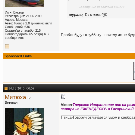
---------- Сообщение добавлено в 01:38 ------
Имя: Виктор
шурави
, Ты с нами?)))
Регистрация: 21.06.2012
Адрес: Москва
Авто: fluence 2.0 динамик мкпп
Сообщений: 636
Сказал(а) спасибо: 215
Поблагодарили 65 раз(а) в 55
Пробки будут в субботу... почему их не буд
сообщениях
Sponsored Links
14.12.2015, 00:58
Митюха
Ветеран
Victorr
Тверское Направление оно на рем
завтра на ЕЖЕНЕДЕЛКУ- в Гагаринский 
__________________
Птица-Говорун отличается умом и сообра