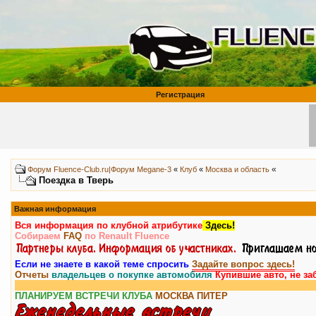
Регистрация
«
Форум Fluence-Club.ru|Форум Megane-3
«
Клуб
«
Москва и область
Поездка в Тверь
Важная информация
Вся информация по клубной атрибутике
Здесь!
Собираем
FAQ
по Renault Fluence
Если не знаете в какой теме спросить
Задайте вопрос здесь!
Отчеты
владельцев о покупке автомобиля
Купившие авто, не за
ПЛАНИРУЕМ ВСТРЕЧИ КЛУБА
МОСКВА
ПИТЕР