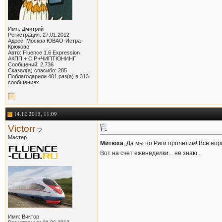
Имя: Дмитрий
Регистрация: 27.01.2012
Адрес: Москва ЮВАО-Истра-
Крюково
Авто: Fluence 1.6 Expression
АКПП + С.Р.+ЧИПТЮНИНГ
Сообщений: 2,736
Сказал(а) спасибо: 285
Поблагодарили 401 раз(а) в 313
сообщениях
14.12.2015, 11:09
Victorr
Мастер
Митюха
, Да мы по Риги пролетим! Всё нор
Вот на счет еженеделки... не знаю...
Имя: Виктор