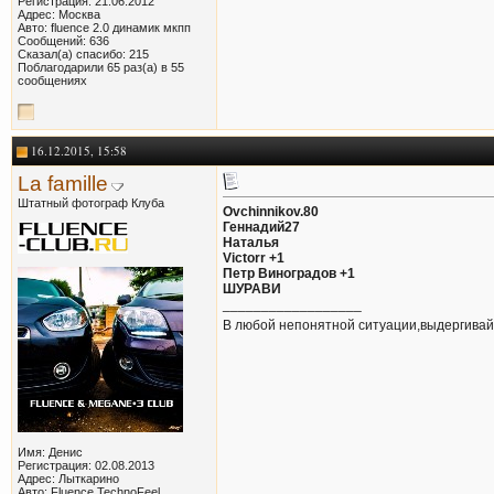
Регистрация: 21.06.2012
Адрес: Москва
Авто: fluence 2.0 динамик мкпп
Сообщений: 636
Сказал(а) спасибо: 215
Поблагодарили 65 раз(а) в 55
сообщениях
16.12.2015, 15:58
La famille
Штатный фотограф Клуба
Ovchinnikov.80
Геннадий27
Наталья
Victorr +1
Петр Виноградов +1
ШУРАВИ
__________________
В любой непонятной ситуации,выдергивай
Имя: Денис
Регистрация: 02.08.2013
Адрес: Лыткарино
Авто: Fluence TechnoFeel,