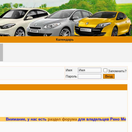
Календарь
Имя
Запомнить?
Пароль
нимание, у нас есть
раздел форума
для владельцев Рено Меган 3.