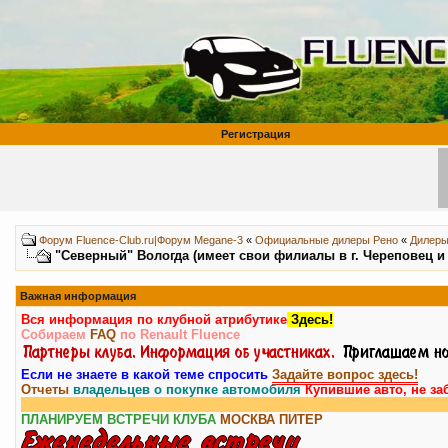
Регистрация
Форум Fluence-Club.ru|Форум Megane-3
«
Официальные дилеры Рено
«
Дилеры
"Северный" Вологда (имеет свои филиалы в г. Череповец и в
Важная информация
Вся информация по клубной атрибутике
Здесь!
Собираем
FAQ
по Renault Fluence
Если не знаете в какой теме спросить
Задайте вопрос здесь!
Отчеты
владельцев о покупке автомобиля
Купившие авто, не за
ПЛАНИРУЕМ ВСТРЕЧИ КЛУБА
МОСКВА
ПИТЕР