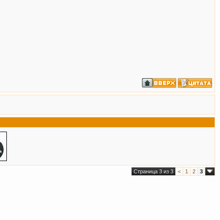
Страница 3 из 3
<
1
2
3