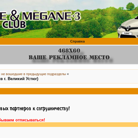
Справка
«
 не вошедшие в предыдущие подразделы
 г. Великий Устюг)
бываем отписываться!
В