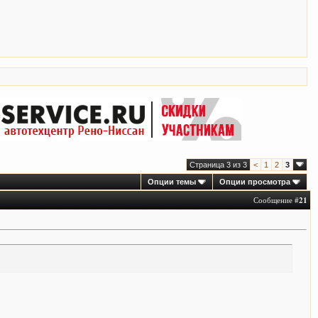
Страница 3 из 3
<
1
2
3
Опции темы
Опции просмотра
Сообщение #
21