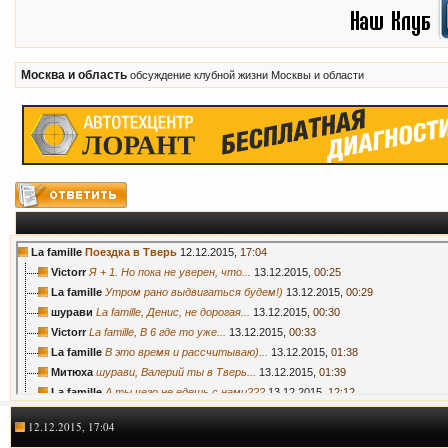
Москва и область
обсуждение клубной жизни Москвы и области
La famille
Поездка в Тверь
12.12.2015,
17:04
Victorr
Я + 1. Но пока не уверен, что...
13.12.2015,
00:25
La famille
Утром рано выдвигаться будем!)
13.12.2015,
00:29
шурави
La famille, Денис, не дорогая...
13.12.2015,
00:30
Victorr
La famille, В 6 где то уже...
13.12.2015,
00:33
La famille
В это время и рассчитываю)...
13.12.2015,
01:38
Митюха
шурави, Валерий ты в Тверь...
13.12.2015,
01:39
La famille
А ты чего не едешь с нами???
13.12.2015,
12:12
Митюха
La famille, смотрю на график...
13.12.2015,
13:14
12.12.2015, 17:04
La famille
Митюха, Печально( Надеюсь все...
13.12.2015,
13:25