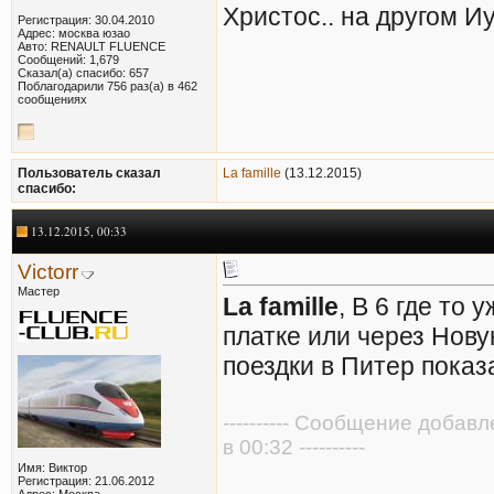
Христос.. на другом Иу
Регистрация: 30.04.2010
Адрес: москва юзао
Авто: RENAULT FLUENCE
Сообщений: 1,679
Сказал(а) спасибо: 657
Поблагодарили 756 раз(а) в 462
сообщениях
Пользователь сказал
La famille
(13.12.2015)
cпасибо:
13.12.2015, 00:33
Victorr
Мастер
La famille
, В 6 где то
платке или через Нов
поездки в Питер показ
---------- Сообщение добав
в 00:32 ----------
Имя: Виктор
Регистрация: 21.06.2012
Адрес: Москва