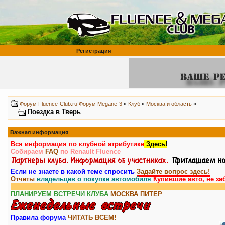
Регистрация
«
Форум Fluence-Club.ru|Форум Megane-3
«
Клуб
«
Москва и область
Поездка в Тверь
Важная информация
Вся информация по клубной атрибутике
Здесь!
Собираем
FAQ
по Renault Fluence
Если не знаете в какой теме спросить
Задайте вопрос здесь!
Отчеты
владельцев о покупке автомобиля
Купившие авто, не за
В
ПЛАНИРУЕМ ВСТРЕЧИ КЛУБА
МОСКВА
ПИТЕР
Правила форума
ЧИТАТЬ ВСЕМ!