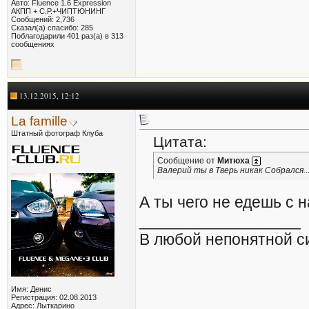
Авто: Fluence 1.6 Expression
АКПП + С.Р.+ЧИПТЮНИНГ
Сообщений: 2,736
Сказал(а) спасибо: 285
Поблагодарили 401 раз(а) в 313
сообщениях
13.12.2015, 12:12
La famille
Штатный фотограф Клуба
Цитата:
Сообщение от
Митюха
Валерий ты в Тверь никак Собрался..
А ты чего не едешь с 
__________________
В любой непонятной с
Имя: Денис
Регистрация: 02.08.2013
Адрес: Лыткарино