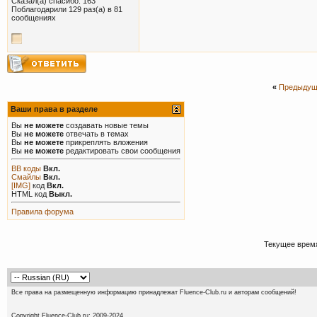
Сказал(а) спасибо: 163
Поблагодарили 129 раз(а) в 81
сообщениях
«
Предыдущ
Ваши права в разделе
Вы
не можете
создавать новые темы
Вы
не можете
отвечать в темах
Вы
не можете
прикреплять вложения
Вы
не можете
редактировать свои сообщения
BB коды
Вкл.
Смайлы
Вкл.
[IMG]
код
Вкл.
HTML код
Выкл.
Правила форума
Текущее врем
Все права на размещенную информацию принадлежат Fluence-Club.ru и авторам сообщений!
Copyright Fluence-Club.ru; 20