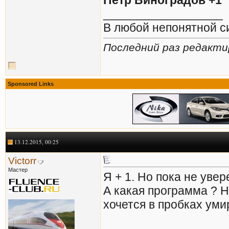
Петр Виноградов +1
__________________
В любой непонятной с
Последний раз редактир
Sponsored Links
13.12.2015, 00:25
Victorr
Мастер
Я + 1. Но пока не увер
А какая программа ? 
хочется в пробках уми