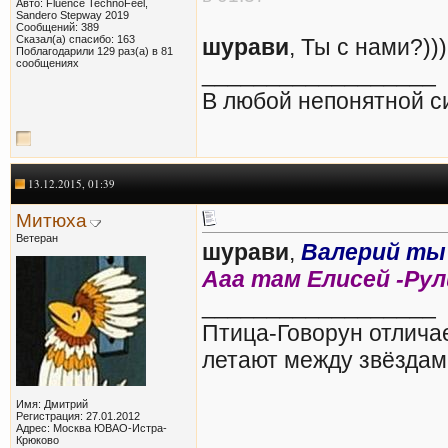
Авто: Fluence TechnoFeel,
Sandero Stepway 2019
Сообщений: 389
Сказал(а) спасибо: 163
шурави
, Ты с нами?)))
Поблагодарили 129 раз(а) в 81
сообщениях
__________________
В любой непонятной с
13.12.2015, 01:39
Митюха
Ветеран
шурави
,
Валерий ты
Ааа там Елисей -Рул
__________________
Птица-Говорун отлича
летают между звёздам
Имя: Дмитрий
Регистрация: 27.01.2012
Адрес: Москва ЮВАО-Истра-
Крюково