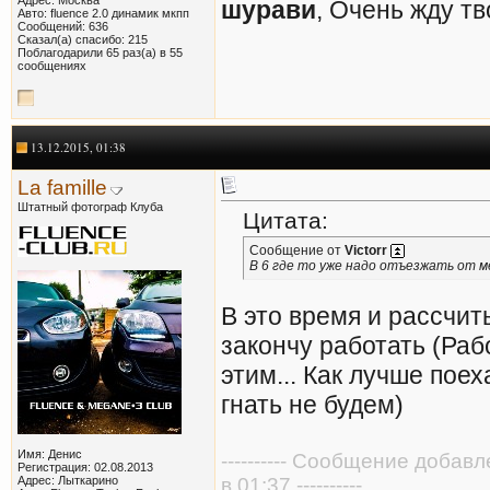
шурави
, Очень жду т
Авто: fluence 2.0 динамик мкпп
Сообщений: 636
Сказал(а) спасибо: 215
Поблагодарили 65 раз(а) в 55
сообщениях
13.12.2015, 01:38
La famille
Штатный фотограф Клуба
Цитата:
Сообщение от
Victorr
В 6 где то уже надо отъезжать от м
В это время и рассчит
закончу работать (Раб
этим... Как лучше поех
гнать не будем)
Имя: Денис
---------- Сообщение добав
Регистрация: 02.08.2013
Адрес: Лыткарино
в 01:37 ----------