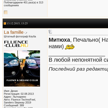
Поблагодарили 401 раз(а) в 313
сообщениях
13.12.2015, 13:25
La famille
Штатный фотограф Клуба
Митюха
, Печально( Н
нами)
__________________
В любой непонятной с
Последний раз редактир
Имя: Денис
Регистрация: 02.08.2013
Адрес: Лыткарино
Авто: Fluence TechnoFeel,
Sandero Stepway 2019
Сообщений: 389