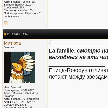
Авто: Fluence TechnoFeel,
Sandero Stepway 2019
Сообщений: 389
Сказал(а) спасибо: 163
Поблагодарили 129 раз(а) в 81
сообщениях
13.12.2015, 13:14
Митюха
Ветеран
La famille
,
смотрю на
выходных на эти чис
__________________
Птица-Говорун отлича
летают между звёздам
Имя: Дмитрий
Регистрация: 27.01.2012
Адрес: Москва ЮВАО-Истра-
Крюково
Авто: Fluence 1.6 Expression
АКПП + С.Р.+ЧИПТЮНИНГ
Сообщений: 2,736
Сказал(а) спасибо: 285