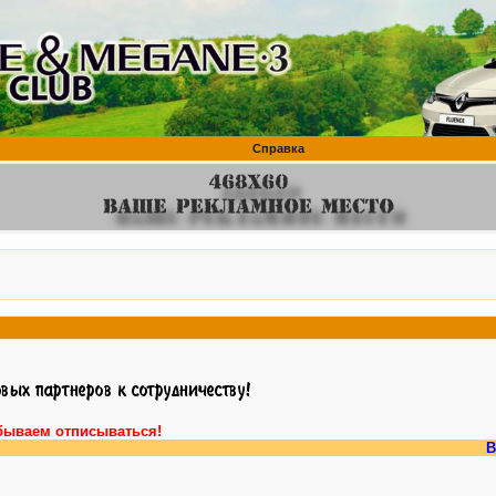
Справка
бываем отписываться!
Внимание, у