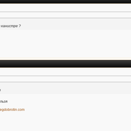
в канистре ?
в
ельзя
olegdobrotin.com