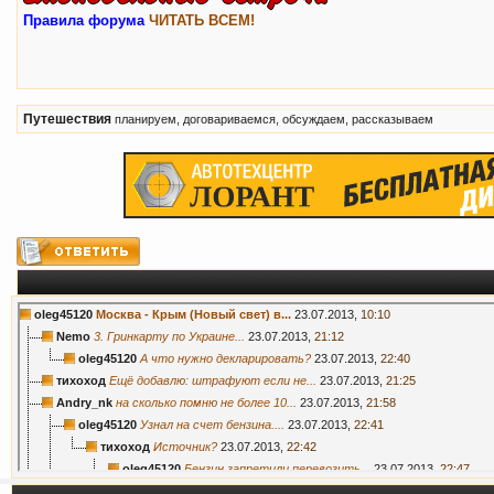
Правила форума
ЧИТАТЬ ВСЕМ!
Путешествия
планируем, договариваемся, обсуждаем, рассказываем
oleg45120
Москва - Крым (Новый свет) в...
23.07.2013,
10:10
Nemo
3. Гринкарту по Украине...
23.07.2013,
21:12
oleg45120
А что нужно декларировать?
23.07.2013,
22:40
тихоход
Ещё добавлю: штрафуют если не...
23.07.2013,
21:25
Andry_nk
на сколько помню не более 10...
23.07.2013,
21:58
oleg45120
Узнал на счет бензина....
23.07.2013,
22:41
тихоход
Источник?
23.07.2013,
22:42
oleg45120
Бензин запретили перевозить...
23.07.2013,
22:47
тихоход
Вот уж не помню. В 90-х брал...
23.07.2013,
22:41