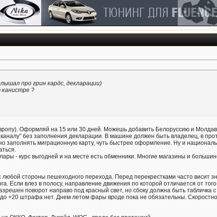
(слышал про грин кардс, декларации)
в канистре ?
Европу). Оформляй на 15 или 30 дней. Можешь добавить Белоруссию и Молдави
каналу" без заполнения декларации. В машине должен быть владелец, в про
жно заполнять миграционную карту, чуть быстрее оформление. Ну и националь
аться.
лары - курс выгодней и на месте есть обменники. Многие магазины и большин
 любой стороны пешеходного перехода. Перед перекрестками часто висит знак
а. Если влез в полосу, направление движения по которой отличается от того,
зрешен поворот направо под красный свет, но сбоку должна быть табличка с
 +20 штрафа нет. Днем летом фары вроде пока не обязательны. Скоростной ре