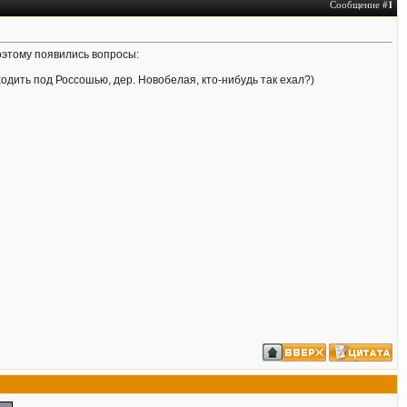
Сообщение #
1
поэтому появились вопросы:
ходить под Россошью, дер. Новобелая, кто-нибудь так ехал?)