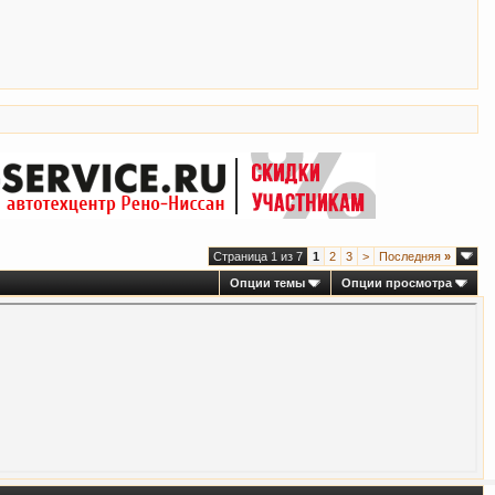
Страница 1 из 7
1
2
3
>
Последняя
»
Опции темы
Опции просмотра