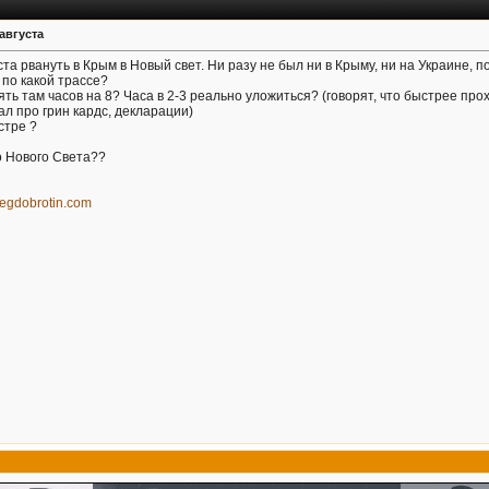
августа
та рвануть в Крым в Новый свет. Ни разу не был ни в Крыму, ни на Украине, 
 по какой трассе?
ять там часов на 8? Часа в 2-3 реально уложиться? (говорят, что быстрее про
ал про грин кардс, декларации)
стре ?
о Нового Света??
olegdobrotin.com