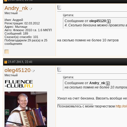
Andry_nk
Местный
Цитата:
Имя: Андрей
Сообщение от
oleg45120
Регистрация: 02.03.2012
4. Сколько бензина можно провезти 
Адрес: Мытищи
Авто: Флюенс 2010 г.в. 1.6 МКПП
Сообщений: 189
Сказал(а) спасибо: 101
на сколько помню не более 10 литров
Поблагодарили 29 раз(а) в 25
сообщениях
23.07.2013, 22:41
oleg45120
Местный
Цитата:
Сообщение от
Andry_nk
на сколько помню не более 10 литро
Узнал на счет бензина. Ввозить вообще н
__________________
Познакомьтесь с моим творчеством
http://