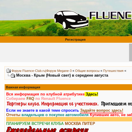
Регистрация
«
Форум Fluence-Club.ru|Форум Megane-3
«
Общие вопросы
«
Путешествия
Москва - Крым (Новый свет) в середине августа
Важная информация
Вся информация по клубной атрибутике
Здесь!
Собираем
FAQ
по Renault Fluence
Если не знаете в какой теме спросить
Задайте вопрос здесь!
Отчеты
владельцев о покупке автомобиля
Купившие авто, не за
ПЛАНИРУЕМ ВСТРЕЧИ КЛУБА
МОСКВА
ПИТЕР