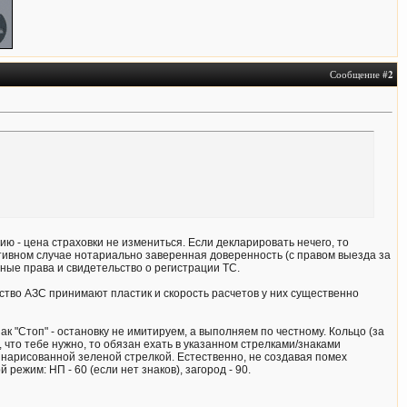
Сообщение #
2
ю - цена страховки не измениться. Если декларировать нечего, то
тивном случае нотариально заверенная доверенность (с правом выезда за
ные права и свидетельство о регистрации ТС.
ство АЗС принимают пластик и скорость расчетов у них существенно
 "Стоп" - остановку не имитируем, а выполняем по честному. Кольцо (за
 что тебе нужно, то обязан ехать в указанном стрелками/знаками
 нарисованной зеленой стрелкой. Естественно, не создавая помех
жим: НП - 60 (если нет знаков), загород - 90.