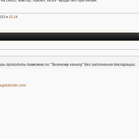
 на ОККО, Фактор, Лукойл, WOG - вроде без претензий.
2013 в
21:14
.
шь проходить таможню по "Зеленому каналу" без заполнения декларации.
olegdobrotin.com