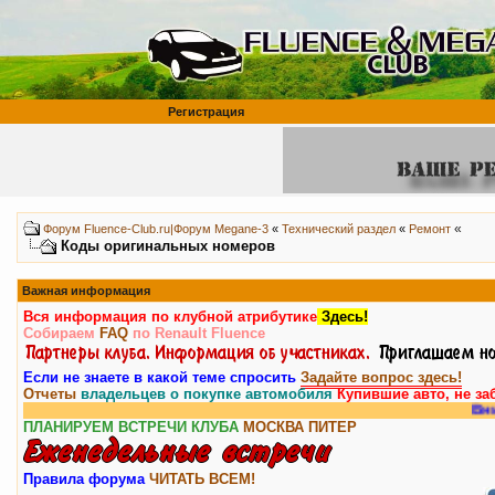
Регистрация
«
Форум Fluence-Club.ru|Форум Megane-3
«
Технический раздел
«
Ремонт
Коды оригинальных номеров
Важная информация
Вся информация по клубной атрибутике
Здесь!
Собираем
FAQ
по Renault Fluence
Если не знаете в какой теме спросить
Задайте вопрос здесь!
Отчеты
владельцев о покупке автомобиля
Купившие авто, не за
Внимание, у на
ПЛАНИРУЕМ ВСТРЕЧИ КЛУБА
МОСКВА
ПИТЕР
Правила форума
ЧИТАТЬ ВСЕМ!