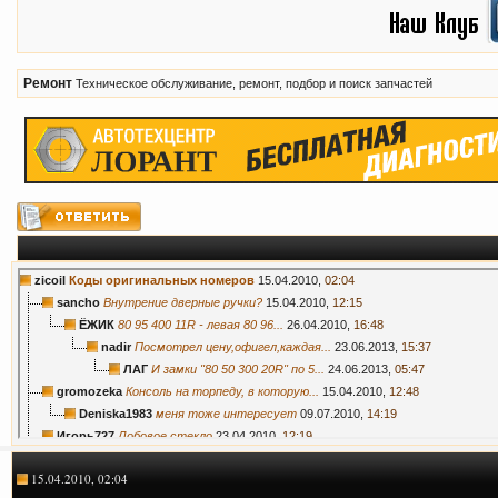
Ремонт
Техническое обслуживание, ремонт, подбор и поиск запчастей
zicoil
Коды оригинальных номеров
15.04.2010,
02:04
sancho
Внутрение дверные ручки?
15.04.2010,
12:15
ЁЖИК
80 95 400 11R - левая 80 96...
26.04.2010,
16:48
nadir
Посмотрел цену,офигел,каждая...
23.06.2013,
15:37
ЛАГ
И замки "80 50 300 20R" по 5...
24.06.2013,
05:47
gromozeka
Консоль на торпеду, в которую...
15.04.2010,
12:48
Deniska1983
меня тоже интересует
09.07.2010,
14:19
Игорь727
Лобовое стекло
23.04.2010,
12:19
*Psih*
:shok: уже?? Сори за офф....
23.04.2010,
13:59
15.04.2010, 02:04
Игорь727
Отвечаю сам себе. Стекло...
25.04.2010,
10:41