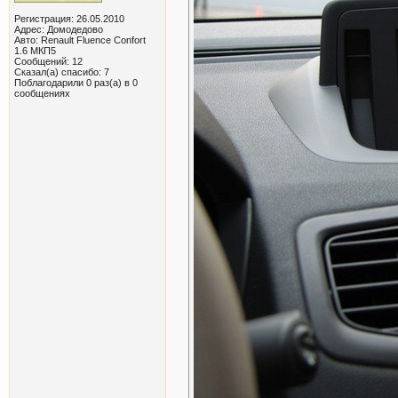
Big_Z
подскажите номер 1. Передний...
20.06.2011,
15:54
Регистрация: 26.05.2010
Викtор
1. Передний бампер флю -...
21.06.2011,
07:59
Адрес: Домодедово
Авто: Renault Fluence Confort
alexkud
подскажите номер: - шток...
21.06.2011,
09:04
1.6 МКП5
Викtор
Антенна - 8200500322
21.06.2011,
09:40
Сообщений: 12
Сказал(а) спасибо: 7
Big_Z
А вообще есть где-нибудь...
22.06.2011,
17:20
Поблагодарили 0 раз(а) в 0
сообщениях
Викtор
Это вообще то усилитель...
22.06.2011,
18:16
Big_Z
В экзисте значится как...
23.06.2011,
08:50
malvina
Викtор 1. Бампер передний М3...
23.06.2011,
12:36
Викtор
8 - кронштейн переднего...
23.06.2011,
13:06
malvina
прикольно получается, по...
23.06.2011,
13:29
Big_Z
Уважаемый Викtop, подскажите...
23.06.2011,
23:30
Викtор
Отражатель бампера правый...
24.06.2011,
07:11
Димитрий
колодки тормозные передние...
27.06.2011,
19:15
Викtор
Комплект передних тормозных...
27.06.2011,
19:30
Викtор
Повторитель поворота на...
28.06.2011,
07:26
Суслик
В первый же день покупки...
04.07.2011,
19:05
Викtор
Корпус наружного зеркала -...
04.07.2011,
19:23
Суслик
Что значит для правого руля?
04.07.2011,
19:29
Викtор
Для левого код не выдает.
04.07.2011,
19:31
Самарский
Подскажите номер клипсы...
06.07.2011,
10:14
Викtор
Пистон подкрылка передний...
06.07.2011,
11:05
Alkab
Викtор, посмотрите...
08.07.2011,
13:03
Викtор
963652732R
09.07.2011,
10:34