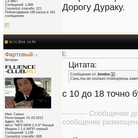
1,6 МКП
Дорогу Дураку.
Сообщений: 1,886
Сказал(а) спасибо: 221
Поблагодарили 185 раз(а) в 162
сообщениях
30.11.2016, 14:50
Фартовый
Ветеран
Цитата:
Сообщение от
Jendos
Сань,ты во сколько планируешь завт
с 10 до 18 точно б
---------- Сообщение д
Имя: Саныч
Регистрация: 01.03.2012
сообщение размещено в
Адрес: М.О.
Авто: "MPS NEW 2.4 D" Renault
Megane 2 1.6 АКПП черный
Сообщений: 2,138
Сказал(а) спасибо: 608