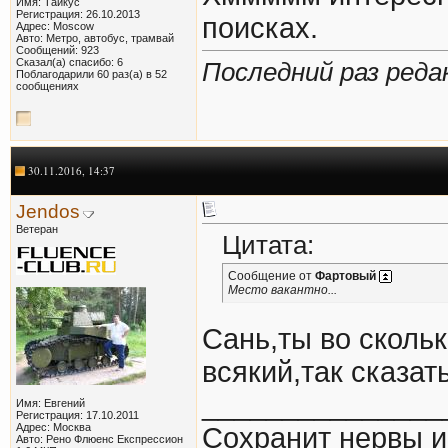
Имя: Тайкус
Регистрация: 26.10.2013
поисках.
Адрес: Moscow
Авто: Метро, автобус, трамвай
Сообщений: 923
Сказал(а) спасибо: 6
Последний раз реда
Поблагодарили 60 раз(а) в 52
сообщениях
30.11.2016, 14:37
Jendos
Ветеран
Цитата:
Сообщение от
Фартовый
Место вакантно...
Сань,ты во сколь
всякий,так сказат
_______________
Имя: Евгений
Регистрация: 17.10.2011
Адрес: Москва
Сохранит нервы и 
Авто: Рено Флюенс Експрессион