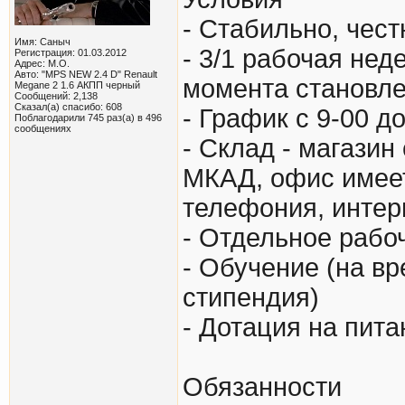
- Стабильно, чест
Имя: Саныч
- 3/1 рабочая не
Регистрация: 01.03.2012
Адрес: М.О.
Авто: "MPS NEW 2.4 D" Renault
момента становле
Megane 2 1.6 АКПП черный
Сообщений: 2,138
Сказал(а) спасибо: 608
- График с 9-00 до
Поблагодарили 745 раз(а) в 496
сообщениях
- Склад - магази
МКАД, офис имеет
телефония, интерн
- Отдельное рабо
- Обучение (на в
стипендия)
- Дотация на пита
Обязанности