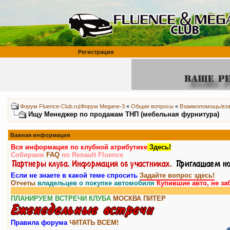
Регистрация
Форум Fluence-Club.ru|Форум Megane-3
«
Общие вопросы
«
Взаимопомощь/вз
Ищу Менеджер по продажам ТНП (мебельная фурнитура)
Важная информация
Вся информация по клубной атрибутике
Здесь!
Собираем
FAQ
по Renault Fluence
Если не знаете в какой теме спросить
Задайте вопрос здесь!
Отчеты
владельцев о покупке автомобиля
Купившие авто, не за
ПЛАНИРУЕМ ВСТРЕЧИ КЛУБА
МОСКВА
ПИТЕР
Правила форума
ЧИТАТЬ ВСЕМ!