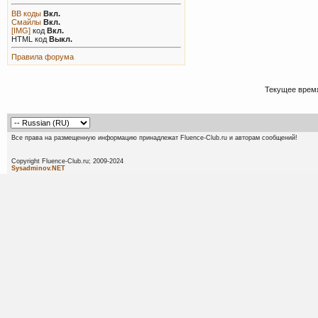
BB коды
Вкл.
Смайлы
Вкл.
[IMG]
код
Вкл.
HTML код
Выкл.
Правила форума
Текущее врем
Все права на размещенную информацию принадлежат Fluence-Club.ru и авторам сообщений!
Copyright Fluence-Club.ru; 20
Sysadminov.NET