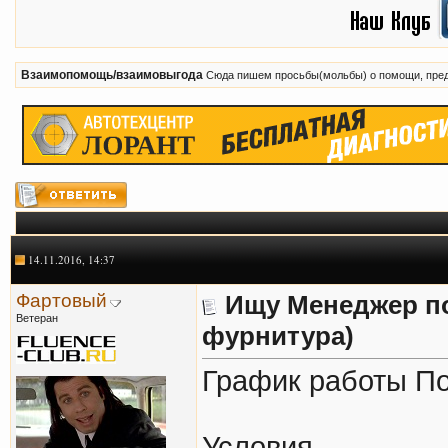
Взаимопомощь/взаимовыгода
Сюда пишем просьбы(мольбы) о помощи, пред
14.11.2016, 14:37
Фартовый
Ищу Менеджер п
Ветеран
фурнитура)
График работы П
Условия