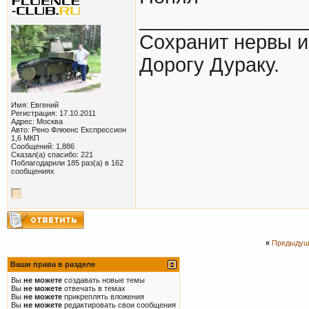
_______________
Сохранит нервы и 
Дорогу Дураку.
Имя: Евгений
Регистрация: 17.10.2011
Адрес: Москва
Авто: Рено Флюенс Експрессион
1,6 МКП
Сообщений: 1,886
Сказал(а) спасибо: 221
Поблагодарили 185 раз(а) в 162
сообщениях
«
Предыдущ
Ваши права в разделе
Вы
не можете
создавать новые темы
Вы
не можете
отвечать в темах
Вы
не можете
прикреплять вложения
Вы
не можете
редактировать свои сообщения