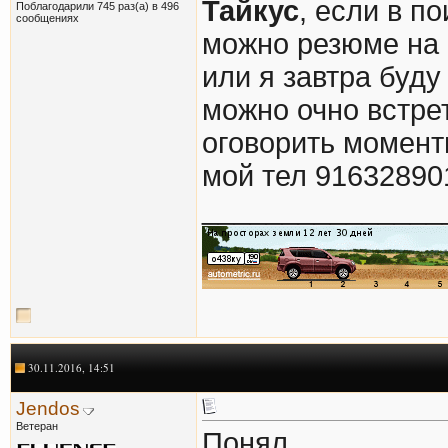
Тайкус
, если в п
Поблагодарили 745 раз(а) в 496
сообщениях
можно резюме на 
или я завтра буду
можно очно встрет
оговорить момент
мой тел 91632890
_______________
30.11.2016, 14:51
Jendos
Ветеран
Понял