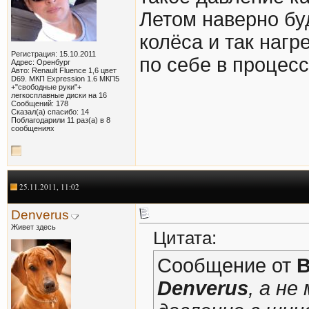
Летом наверно буду
колёса и так наг
Регистрация: 15.10.2011
по себе в процесс
Адрес: Оренбург
Авто: Renault Fluence 1,6 цвет
D69. МКП Expression 1.6 МКП5
+"свободные руки"+
легкосплавные диски на 16
Сообщений: 178
Сказал(а) спасибо: 14
Поблагодарили 11 раз(а) в 8
сообщениях
25.11.2011, 11:02
Denverus
Живет здесь
Цитата:
Сообщение от
B
Denverus
, а н