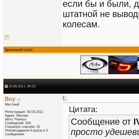
если бы и были, д
штатной не выводи
колесам.
Sponsored Links
10.08.2011, 09:20
Boy
Местный
Цитата:
Регистрация: 30.03.2011
Адрес: Москва
Сообщение от
I
Авто: Fluence
Сообщений: 194
Сказал(а) спасибо: 15
просто удешев
Поблагодарили 5 раз(а) в 5
сообщениях