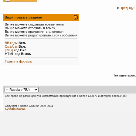
«
Предыдущ
Ваши права в разделе
Вы
не можете
создавать новые темы
Вы
не можете
отвечать в темах
Вы
не можете
прикреплять вложения
Вы
не можете
редактировать свои сообщения
BB коды
Вкл.
Смайлы
Вкл.
[IMG]
код
Вкл.
HTML код
Выкл.
Правила форума
Текущее врем
Все права на размещенную информацию принадлежат Fluence-Club.ru и авторам сообщений!
Copyright Fluence-Club.ru; 20
Sysadminov.NET