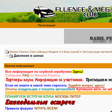
Регистрация
Форум Fluence-Club.ru|Форум Megane-3
«
База знаний
«
Эксплуатация автомоб
Давление в шинах
Важная информация
Вся информация по клубной атрибутике
Здесь!
Собираем
FAQ
по Renault Fluence
Если не знаете в какой теме спросить
Задайте вопрос здесь!
Отчеты
владельцев о покупке автомобиля
Купившие авто, не за
В
ПЛАНИРУЕМ ВСТРЕЧИ КЛУБА
МОСКВА
ПИТЕР
Правила форума
ЧИТАТЬ ВСЕМ!