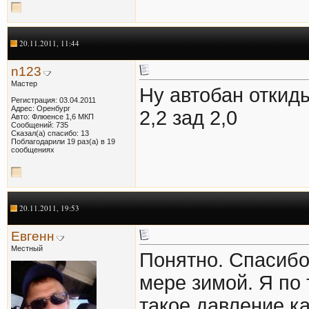
20.11.2011, 11:44
n123
Мастер
Ну автобан откиды
Регистрация: 03.04.2011
Адрес: Оренбург
2,2 зад 2,0
Авто: Флюенсе 1,6 МКП
Сообщений: 735
Сказал(а) спасибо: 13
Поблагодарили 19 раз(а) в 19
сообщениях
20.11.2011, 19:53
Евгенн
Местный
Понятно. Спасибо.
мере зимой. Я по 
такое давление к