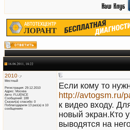
16.06.2011, 18:22
2010
Местный
Если кому то нуж
Регистрация: 29.12.2010
Адрес: Москва
http://avtogsm.ru/
Авто: FLUENCE
Сообщений: 188
Сказал(а) спасибо: 0
к видео входу. Дл
Поблагодарили 13 раз(а) в 10
сообщениях
новый экран.Кто 
выводятся на нег