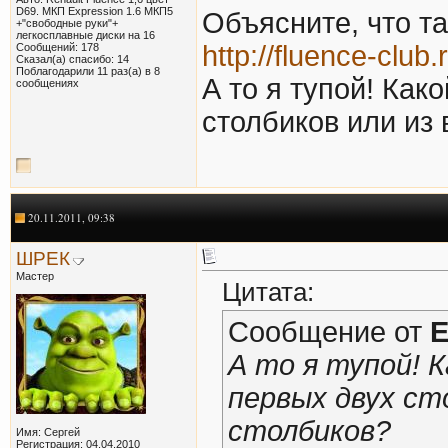
D69. МКП Expression 1.6 МКП5
Объясните, что т
+"свободные руки"+
легкосплавные диски на 16
http://fluence-clu
Сообщений: 178
Сказал(а) спасибо: 14
Поблагодарили 11 раз(а) в 8
А то я тупой! Как
сообщениях
столбиков или из 
20.11.2011, 09:38
ШРЕК
Мастер
Цитата:
Сообщение от
Е
А то я тупой! 
первых двух ст
столбиков?
Имя: Сергей
Регистрация: 04.04.2010