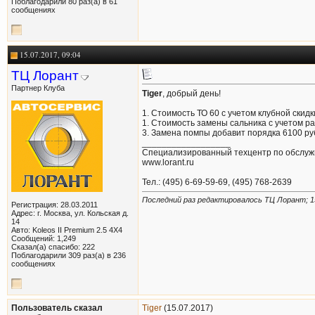
Поблагодарили 80 раз(а) в 61
сообщениях
15.07.2017, 09:04
ТЦ Лорант
Партнер Клуба
Tiger
, добрый день!
1. Стоимость ТО 60 с учетом клубной скидк
1. Стоимость замены сальника с учетом ра
3. Замена помпы добавит порядка 6100 ру
__________________
Специализированный техцентр по обслуж
www.lorant.ru
Тел.: (495) 6-69-59-69, (495) 768-2639
Последний раз редактировалось ТЦ Лорант; 1
Регистрация: 28.03.2011
Адрес: г. Москва, ул. Кольская д.
14
Авто: Koleos II Premium 2.5 4Х4
Сообщений: 1,249
Сказал(а) спасибо: 222
Поблагодарили 309 раз(а) в 236
сообщениях
Пользователь сказал
Tiger
(15.07.2017)