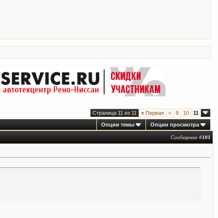
Страница 11 из 11
«
Первая
<
9
10
11
Опции темы
Опции просмотра
Сообщение #
101