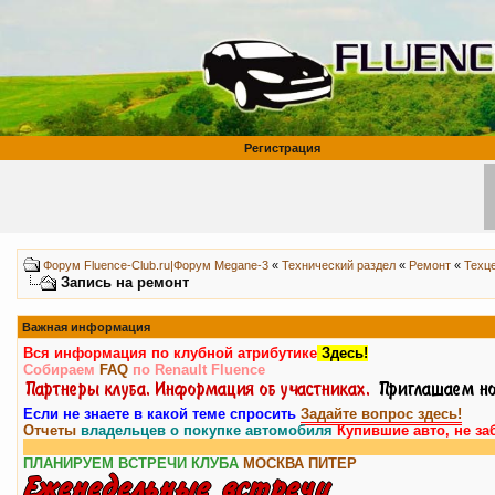
Регистрация
Форум Fluence-Club.ru|Форум Megane-3
«
Технический раздел
«
Ремонт
«
Техц
Запись на ремонт
Важная информация
Вся информация по клубной атрибутике
Здесь!
Собираем
FAQ
по Renault Fluence
Если не знаете в какой теме спросить
Задайте вопрос здесь!
Отчеты
владельцев о покупке автомобиля
Купившие авто, не за
ПЛАНИРУЕМ ВСТРЕЧИ КЛУБА
МОСКВА
ПИТЕР