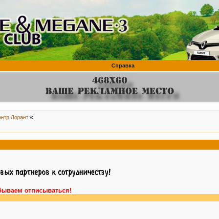
Справка
«
ентр Лорант
бываем отписываться!