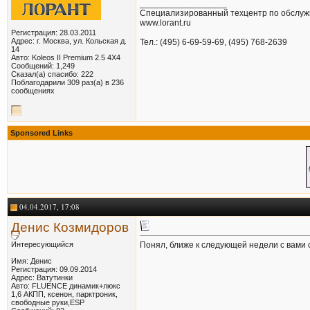
__________________
Специализированный техцентр по обслуж
www.lorant.ru
Регистрация: 28.03.2011
Адрес: г. Москва, ул. Кольская д.
Тел.: (495) 6-69-59-69, (495) 768-2639
14
Авто: Koleos II Premium 2.5 4Х4
Сообщений: 1,249
Сказал(а) спасибо: 222
Поблагодарили 309 раз(а) в 236
сообщениях
Sponsored Links
04.04.2017, 17:08
Денис Козмидоров
Интересующийся
Понял, ближе к следующей недели с вами 
Имя: Денис
Регистрация: 09.09.2014
Адрес: Ватутинки
Авто: FLUENCE динамик+люкс
1,6 АКПП, ксенон, парктроник,
свободные руки,ESP