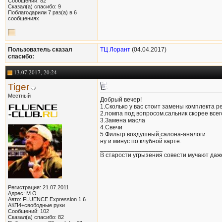
Сообщений: 82
Сказал(а) спасибо: 9
Поблагодарили 7 раз(а) в 6
сообщениях
Пользователь сказал
ТЦ Лорант
(04.04.2017)
cпасибо:
13.07.2017, 20:24
Tiger
Местный
Добрый вечер!
1.Сколько у вас стоит замены комплекта 
2.помпа под вопросом.сальник скорее всег
3.Замена масла
4.Свечи
5.Фильтр воздушный,салона-аналоги
ну и минус по клубной карте.
__________________
В старости угрызения совести мучают даж
Регистрация: 21.07.2011
Адрес: М.О.
Авто: FLUENCE Expression 1.6
АКП4+свободные руки
Сообщений: 102
Сказал(а) спасибо: 82