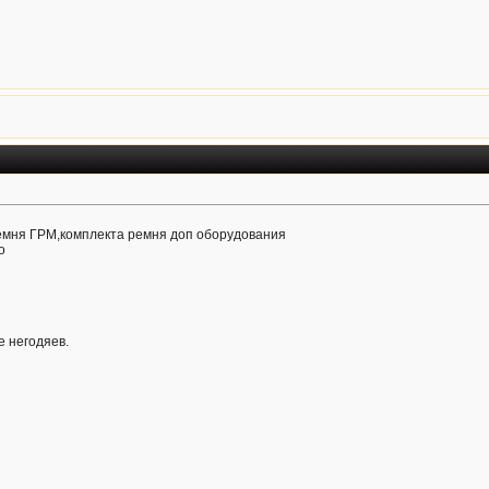
ремня ГРМ,комплекта ремня доп оборудования
о
е негодяев.