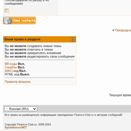
сообщениях
«
Предыдущ
Ваши права в разделе
Вы
не можете
создавать новые темы
Вы
не можете
отвечать в темах
Вы
не можете
прикреплять вложения
Вы
не можете
редактировать свои сообщения
BB коды
Вкл.
Смайлы
Вкл.
[IMG]
код
Вкл.
HTML код
Выкл.
Правила форума
Текущее врем
Все права на размещенную информацию принадлежат Fluence-Club.ru и авторам сообщений!
Copyright Fluence-Club.ru; 20
Sysadminov.NET