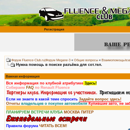
Регистрация
Форум Fluence-Club.ru|Форум Megane-3
«
Общие вопросы
«
Взаимопомощь/вз
Нужна помощь в поиске разъёма для сот.тел.
Важная информация
Вся информация по клубной атрибутике
Здесь!
Собираем
FAQ
по Renault Fluence
Если не знаете в какой теме спросить
Задайте вопрос здесь!
Отчеты
владельцев о покупке автомобиля
Купившие авто, не за
ПЛАНИРУЕМ ВСТРЕЧИ КЛУБА
МОСКВА
ПИТЕР
Правила форума
ЧИТАТЬ ВСЕМ!