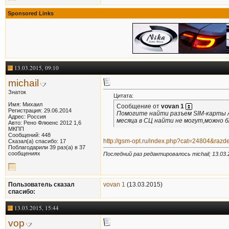
Sponsored Links
13.03.2015, 09:10
michail
Знаток
Цитата:
Имя: Михаил
Сообщение от
vovan 1
Регистрация: 29.06.2014
Помогите найти разъем SIM-карты Al
Адрес: Россия
месяца в СЦ найти не могут,можно б
Авто: Рено Флюенс 2012 1,6
МКПП
Сообщений: 448
http://gsm-opt.ru/index.php?cat=24804&razd
Сказал(а) спасибо: 17
Поблагодарили 39 раз(а) в 37
сообщениях
Последний раз редактировалось michail; 13.03
Пользователь сказал
vovan 1
(13.03.2015)
cпасибо:
13.03.2015, 15:44
vop