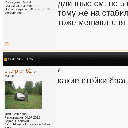
длинные см. по 5
Сообщений: 5,784
Сказал(а) спасибо: 214
Поблагодарили 976 раз(а) в 716
тому же на стаби
сообщениях
тоже мешают снят
_______________
04.09.2012, 11:26
skorpion82
Мастер
какие стойки брал
Имя: Вячеслав
Регистрация: 30.07.2012
Адрес: Оренбург
Авто: Fluence Expression 1.6 мкп
+ ср