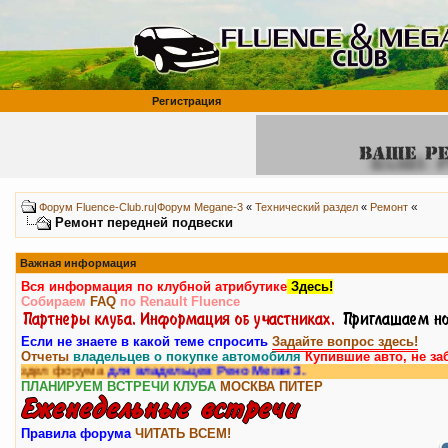
Регистрация
«
Форум Fluence-Club.ru|Форум Megane-3
«
Технический раздел
«
Ремонт
Ремонт передней подвески
Важная информация
Вся информация по клубной атрибутике
Здесь!
Собираем
FAQ
по Renault Fluence
Если не знаете в какой теме спросить
Задайте вопрос здесь!
Отчеты
владельцев о покупке автомобиля
Купившие авто, не за
орума
для владельцев Рено Меган 3.
ПЛАНИРУЕМ ВСТРЕЧИ КЛУБА
МОСКВА
ПИТЕР
Правила форума
ЧИТАТЬ ВСЕМ!