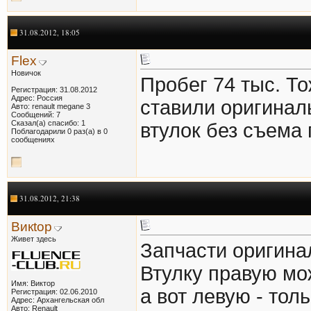
31.08.2012, 18:05
Flex
Новичок
Пробег 74 тыс. Т
Регистрация: 31.08.2012
Адрес: Россия
ставили оригинал
Авто: renault megane 3
Сообщений: 7
Сказал(а) спасибо: 1
втулок без съема
Поблагодарили 0 раз(а) в 0
сообщениях
31.08.2012, 21:38
Викtор
Живет здесь
Запчасти оригина
Втулку правую мо
Имя: Виктор
а вот левую - тол
Регистрация: 02.06.2010
Адрес: Архангельская обл
Авто: Renault