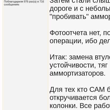
Затем стали слыш
Поблагодарили 976 раз(а) в 716
сообщениях
дороге и с небол
"пробивать" аммо
Фотоотчета нет, 
операции, ибо де
Итак: замена вту
устойчивости, тяг
аммортизаторов.
Для тех кто САМ 
откручивается бол
колонки. Все раб