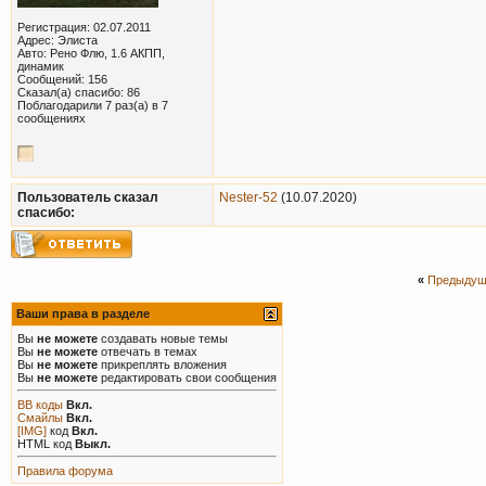
Регистрация: 02.07.2011
Адрес: Элиста
Авто: Рено Флю, 1.6 АКПП,
динамик
Сообщений: 156
Сказал(а) спасибо: 86
Поблагодарили 7 раз(а) в 7
сообщениях
Пользователь сказал
Nester-52
(10.07.2020)
cпасибо:
«
Предыдущ
Ваши права в разделе
Вы
не можете
создавать новые темы
Вы
не можете
отвечать в темах
Вы
не можете
прикреплять вложения
Вы
не можете
редактировать свои сообщения
BB коды
Вкл.
Смайлы
Вкл.
[IMG]
код
Вкл.
HTML код
Выкл.
Правила форума