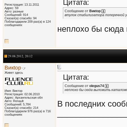
Цитата:
Регистрация: 13.11.2011
Адрес: 59
Сообщение от
Викtор
Авто: разные
Сообщений: 914
втулок стабилизатора поперечной 
Сказал(а) спасибо: 94
Поблагодарили 209 раз(а) в 124
сообщениях
неплохо бы сюда 
29.08.2012, 20:12
Викtор
Живет здесь
Цитата:
Сообщение от
olegus74
неплохо бы сюда выложить каталож
Имя: Виктор
Регистрация: 02.06.2010
Адрес: Архангельская обл
Авто: Renault
В последних сооб
Сообщений: 5,784
Сказал(а) спасибо: 214
_______________
Поблагодарили 976 раз(а) в 716
сообщениях