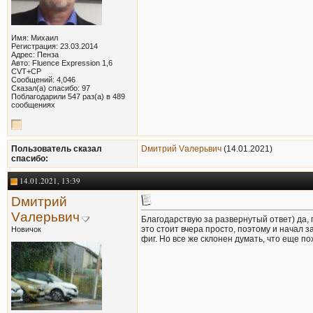
Имя: Михаил
Регистрация: 23.03.2014
Адрес: Пенза
Авто: Fluence Expression 1,6
CVT+СР
Сообщений: 4,046
Сказал(а) спасибо: 97
Поблагодарили 547 раз(а) в 489
сообщениях
Пользователь сказал
Dмитрий Vалерьвич
(14.01.2021)
cпасибо:
14.01.2021, 13:39
Dмитрий
Vалерьвич
Благодарствую за развернутый ответ) да,
это стоит вчера просто, поэтому и начал з
Новичок
фиг. Но все же склонен думать, что еще по