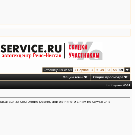
Страница 59 из 59
«
Первая
<
9
49
57
58
59
Опции темы
Опции просмотра
Сообщение #
581
пасаться за состояние ремня, или же ничего с ним не случится в