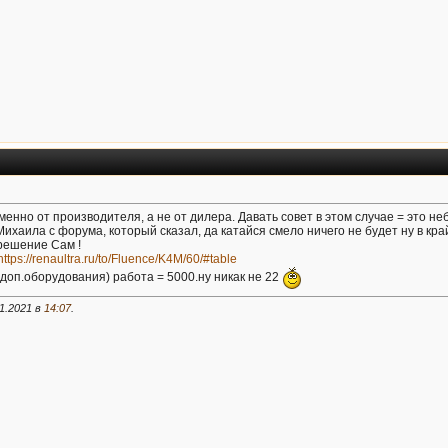
менно от производителя, а не от дилера. Давать совет в этом случае = это не
на Михаила с форума, который сказал, да катайся смело ничего не будет ну в
решение Сам !
https://renaultra.ru/to/Fluence/K4M/60/#table
доп.оборудования) работа = 5000.ну никак не 22
1.2021 в
14:07
.