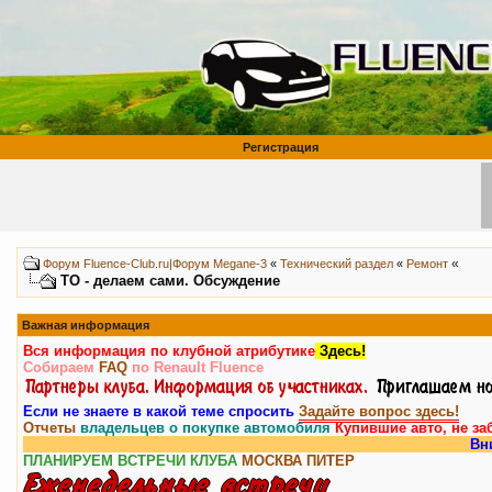
Регистрация
«
Форум Fluence-Club.ru|Форум Megane-3
«
Технический раздел
«
Ремонт
ТО - делаем сами. Обсуждение
Важная информация
Вся информация по клубной атрибутике
Здесь!
Собираем
FAQ
по Renault Fluence
Если не знаете в какой теме спросить
Задайте вопрос здесь!
Отчеты
владельцев о покупке автомобиля
Купившие авто, не за
Внимание, 
ПЛАНИРУЕМ ВСТРЕЧИ КЛУБА
МОСКВА
ПИТЕР