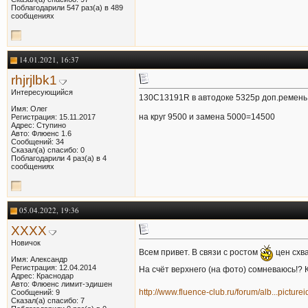
Поблагодарили 547 раз(а) в 489
сообщениях
14.01.2021, 16:37
rhjrjlbk1
Интересующийся
130C13191R в автодоке 5325р доп.ремень 
Имя: Олег
на круг 9500 и замена 5000=14500
Регистрация: 15.11.2017
Адрес: Ступино
Авто: Флюенс 1.6
Сообщений: 34
Сказал(а) спасибо: 0
Поблагодарили 4 раз(а) в 4
сообщениях
05.04.2022, 19:36
XXXX
Новичок
Всем привет. В связи с ростом
цен схв
Имя: Александр
Регистрация: 12.04.2014
На счёт верхнего (на фото) сомневаюсь!? 
Адрес: Краснодар
Авто: Флюенс лимит-эдишен
http://www.fluence-club.ru/forum/alb...pictur
Сообщений: 9
Сказал(а) спасибо: 7