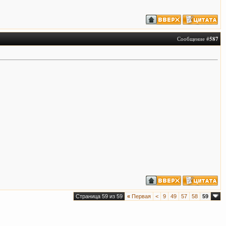
Сообщение #
587
Страница 59 из 59
«
Первая
<
9
49
57
58
59