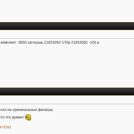
комплект -3850 заглушка 21653092-170р 21653091 -100 р
атил не оригинальные фильтра.
Кто что думает
eid=3162