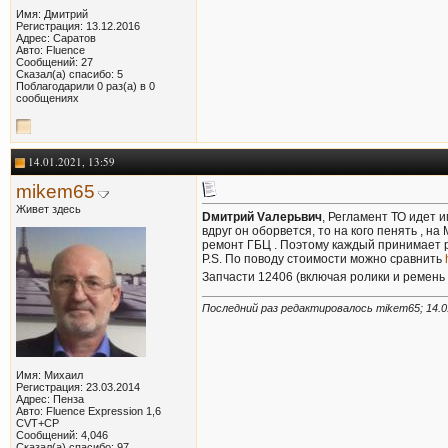
Имя: Дмитрий
Регистрация: 13.12.2016
Адрес: Саратов
Авто: Fluence
Сообщений: 27
Сказал(а) спасибо: 5
Поблагодарили 0 раз(а) в 0
сообщениях
14.01.2021, 13:59
mikem65
Живет здесь
Dмитрий Vалерьвич
, Регламент ТО идет и
вдруг он оборвется, то на кого пенять , 
ремонт ГБЦ . Поэтому каждый принимает 
P.S. По поводу стоимости можно сравнить
Запчасти 12406 (включая ролики и ремень 
Последний раз редактировалось mikem65; 14.0
Имя: Михаил
Регистрация: 23.03.2014
Адрес: Пенза
Авто: Fluence Expression 1,6
CVT+СР
Сообщений: 4,046
Сказал(а) спасибо: 97