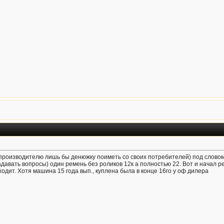
 производителю лишь бы денюжку поиметь со своих потребителей) под словом
адавать вопросы) один ремень без роликов 12к а полностью 22. Вот и начал р
ходит. Хотя машина 15 года вып., куплена была в конце 16го у оф дилера