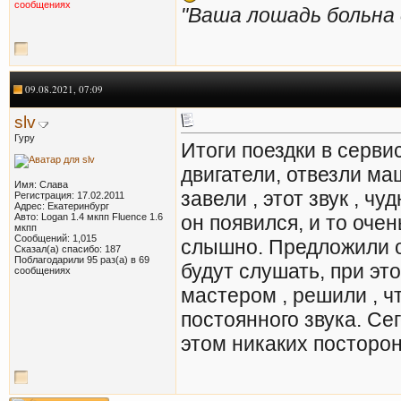
сообщениях
"Ваша лошадь больна
09.08.2021, 07:09
slv
Гуру
Итоги поездки в серви
двигатели, отвезли маш
Имя: Слава
завели , этот звук , ч
Регистрация: 17.02.2011
Адрес: Екатеринбург
Авто: Logan 1.4 мкпп Fluence 1.6
он появился, и то очен
мкпп
Сообщений: 1,015
слышно. Предложили ос
Сказал(а) спасибо: 187
Поблагодарили 95 раз(а) в 69
будут слушать, при эт
сообщениях
мастером , решили , ч
постоянного звука. Сег
этом никаких посторон