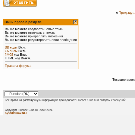
«
Предыдущ
Ваши права в разделе
Вы
не можете
создавать новые темы
Вы
не можете
отвечать в темах
Вы
не можете
прикреплять вложения
Вы
не можете
редактировать свои сообщения
BB коды
Вкл.
Смайлы
Вкл.
[IMG]
код
Вкл.
HTML код
Выкл.
Правила форума
Текущее врем
Все права на размещенную информацию принадлежат Fluence-Club.ru и авторам сообщений!
Copyright Fluence-Club.ru; 20
Sysadminov.NET