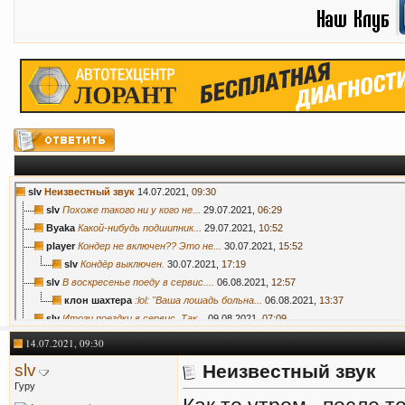
slv
Неизвестный звук
14.07.2021,
09:30
slv
Похоже такого ни у кого не...
29.07.2021,
06:29
Byaka
Какой-нибудь подшипник...
29.07.2021,
10:52
player
Кондер не включен?? Это не...
30.07.2021,
15:52
slv
Кондёр выключен.
30.07.2021,
17:19
slv
В воскресенье поеду в сервис....
06.08.2021,
12:57
клон шахтера
:lol: "Ваша лошадь больна...
06.08.2021,
13:37
slv
Итоги поездки в сервис. Так...
09.08.2021,
07:09
14.07.2021, 09:30
slv
Неизвестный звук
Гуру