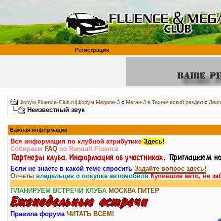
Регистрация
Форум Fluence-Club.ru|Форум Megane-3
«
Меган-3
«
Технический раздел
«
Двиг
Неизвестный звук
Важная информация
Вся информация по клубной атрибутике
Здесь!
Собираем
FAQ
по Renault Fluence
Если не знаете в какой теме спросить
Задайте вопрос здесь!
Отчеты
владельцев о покупке автомобиля
Купившие авто, не за
ПЛАНИРУЕМ ВСТРЕЧИ КЛУБА
МОСКВА
ПИТЕР
Правила форума
ЧИТАТЬ ВСЕМ!