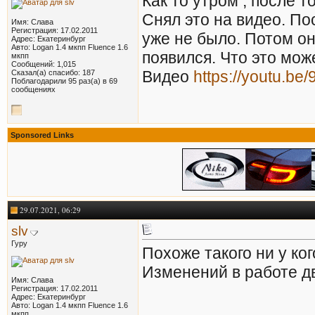
Как то утром , после т
Снял это на видео. Пос
Имя: Слава
Регистрация: 17.02.2011
уже не было. Потом он
Адрес: Екатеринбург
Авто: Logan 1.4 мкпп Fluence 1.6
появился. Что это мож
мкпп
Сообщений: 1,015
Видео
https://youtu.b
Сказал(а) спасибо: 187
Поблагодарили 95 раз(а) в 69
сообщениях
Sponsored Links
29.07.2021, 06:29
slv
Гуру
Похоже такого ни у ког
Изменений в работе дв
Имя: Слава
Регистрация: 17.02.2011
Адрес: Екатеринбург
Авто: Logan 1.4 мкпп Fluence 1.6
мкпп