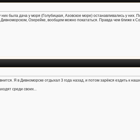
 них была дача у моря (Голубицкая, Азовское море) останавливались у них. 
Дивноморском, Озерейке, вообщем можно покататься. Правда чем ближе к Со
внится. Я в Дивноморске отдыхал 3 года назад, и потом зарёкся ездить к наш
ходят среди своих...