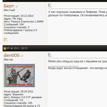
Берт
Местный
У нас хорошие знакомые в Темрюке. Пока у
дальше по побережью. Останавливались в 
Регистрация: 18.12.2010
Адрес: РБ Уфа
Авто: Fluence Expression 1.6МКК
Сообщений: 164
Сказал(а) спасибо: 2
Поблагодарили 7 раз(а) в 5
сообщениях
05.06.2011, 20:53
den005
Мастер
Ребят,без обид,но наш юг с Крымом не сра
__________________
Когда ищут козла отпущения - его всегда на
Регистрация: 28.04.2011
Адрес: Воронеж
Авто: Флюенс 2.0 CVT динамик
Сообщений: 711
Сказал(а) спасибо: 105
Поблагодарили 84 раз(а) в 73