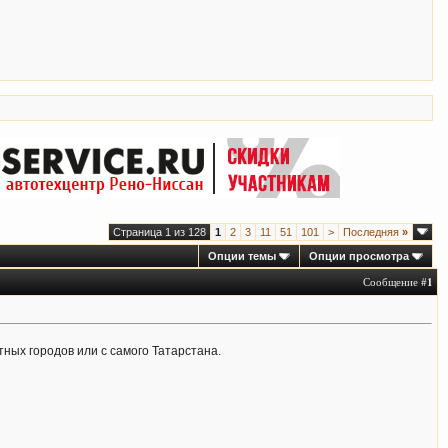
Страница 1 из 128
1
2
3
11
51
101
>
Последняя
»
Опции темы
Опции просмотра
Сообщение #
1
ных городов или с самого Татарстана.