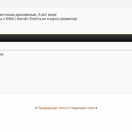
истенько,красивенько, А вот море
ь с ЮБК.( Насчёт Египта,не в курсе,промолчу)
иш
«
Предыдущая тема
|
Следующая тема
»