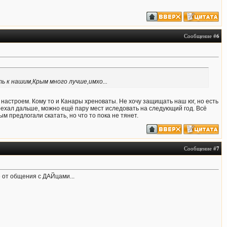
Сообщение #
6
ь к нашим,Крым много лучше,имхо...
 настроем. Кому то и Канары хреноваты. Не хочу защищать наш юг, но есть
оехал дальше, можно ещё пару мест иследовать на следующий год. Всё
ым предлогали скатать, но что то пока не тянет.
Сообщение #
7
е от общения с ДАЙцами...