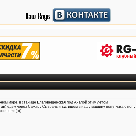
рном море, в станице Благовещенская под Анапой этим летом
ан) едем через Самару Сызрань и т.д. ищем в нашу машину попутчика с попут
рено флю))))