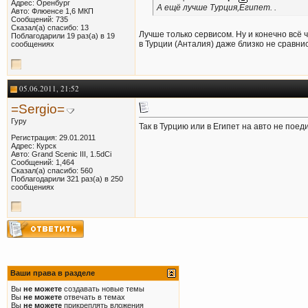
Адрес: Оренбург
А ещё лучше Турция,Египет. .
Авто: Флюенсе 1,6 МКП
Сообщений: 735
Сказал(а) спасибо: 13
Лучше только сервисом. Ну и конечно всё ч
Поблагодарили 19 раз(а) в 19
в Турции (Анталия) даже близко не сравнис
сообщениях
05.06.2011, 21:52
=Sergio=
Гуру
Так в Турцию или в Египет на авто не поед
Регистрация: 29.01.2011
Адрес: Курск
Авто: Grand Scenic III, 1.5dCi
Сообщений: 1,464
Сказал(а) спасибо: 560
Поблагодарили 321 раз(а) в 250
сообщениях
Ваши права в разделе
Вы
не можете
создавать новые темы
Вы
не можете
отвечать в темах
Вы
не можете
прикреплять вложения