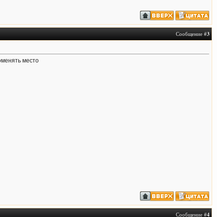
Сообщение #
3
поменять место
Сообщение #
4