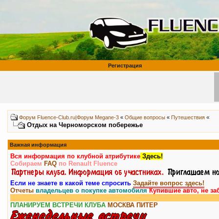
Регистрация
«
Форум Fluence-Club.ru|Форум Megane-3
«
Общие вопросы
«
Путешествия
Отдых на Черноморском побережье
Важная информация
Вся информация по клубной атрибутике
Здесь!
Собираем
FAQ
по Renault Fluence
Если не знаете в какой теме спросить
Задайте вопрос здесь!
Отчеты
владельцев о покупке автомобиля
Купившие авто, не за
ПЛАНИРУЕМ ВСТРЕЧИ КЛУБА
МОСКВА
ПИТЕР