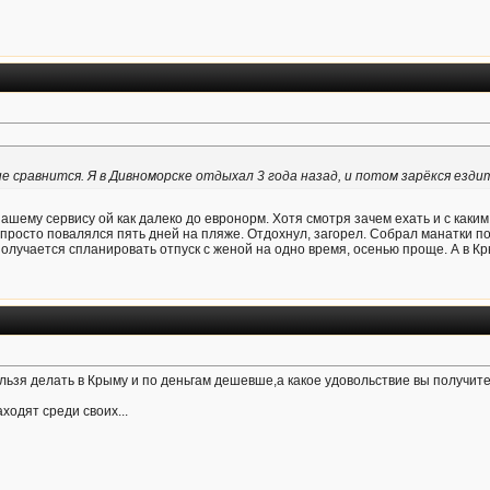
е сравнится. Я в Дивноморске отдыхал 3 года назад, и потом зарёкся ездит
ашему сервису ой как далеко до евронорм. Хотя смотря зачем ехать и с каким
 просто повалялся пять дней на пляже. Отдохнул, загорел. Собрал манатки п
 получается спланировать отпуск с женой на одно время, осенью проще. А в Кр
нельзя делать в Крыму и по деньгам дешевше,а какое удовольствие вы получит
ходят среди своих...