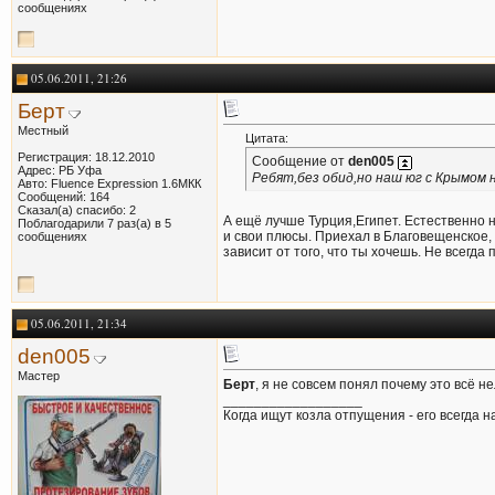
сообщениях
05.06.2011, 21:26
Берт
Местный
Цитата:
Регистрация: 18.12.2010
Сообщение от
den005
Адрес: РБ Уфа
Ребят,без обид,но наш юг с Крымом н
Авто: Fluence Expression 1.6МКК
Сообщений: 164
Сказал(а) спасибо: 2
А ещё лучше Турция,Египет. Естественно н
Поблагодарили 7 раз(а) в 5
и свои плюсы. Приехал в Благовещенское,
сообщениях
зависит от того, что ты хочешь. Не всегда
05.06.2011, 21:34
den005
Мастер
Берт
, я не совсем понял почему это всё 
__________________
Когда ищут козла отпущения - его всегда на