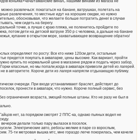
 видов коньяка+чача/таманские вина/С нашими винами из магаза не
 можно развлечься: покататься на банане, ватрушках, полетать на
дные развлечения, то местные идут на хорошие скидки, но нужно
ительно, обосновывая, что желаете больше потратить денег в случае
ывать, чем сидеть на берегу.
тральной точке, а лучше с краю пляжа, не поленитесь пройдите по
века, потом дети на детской ватрухе 350 р с человека, а дальше на банане
обережья, купание в открытом море, захватывающее возвращение обратно/
рослых определяют по росту: Все кто ниже 120см дети, остальные
тье придется покупать в аквапарке, цены высокие. Как вариант, пройти
 нужно купить по нормальной цене в магазине рядом и подать через забор,
орки классные, но мы попали,когда в аквапарк привезли детей из лагерей.
ые не в авторитете. Короче дети из лагеря напрягли отдыхающую публику.
ктически очереди. При входе устанавливают браслет, действует до
поселок, пронести в аквапарк, что нужно. Короче полный сервис, без
 без ограничения возраста, эмоций полные штаны. Кто не разу не был в
тально.
Гайцов нет, за порядком смотрят 2 ППС-ка, однако пьяных водил не
сюду.
и вечером делали только пару вылазок в поселок.
усели. Электрические авто, ребосы мелкие в паре со взрослым,
оим. 75-ти метровая вышка мтс, мне гораздо легче покорилась, чем качели