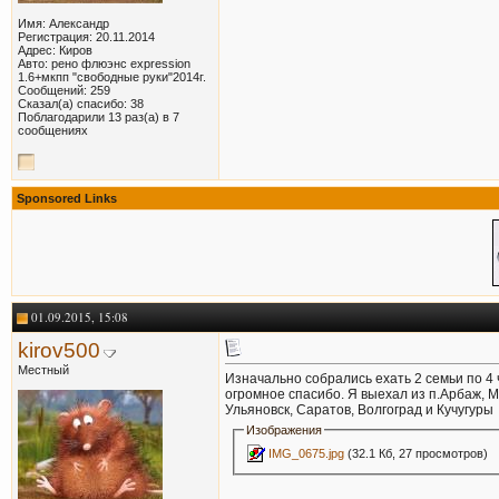
Имя: Александр
Регистрация: 20.11.2014
Адрес: Киров
Авто: рено флюэнс expression
1.6+мкпп "свободные руки"2014г.
Сообщений: 259
Сказал(а) спасибо: 38
Поблагодарили 13 раз(а) в 7
сообщениях
Sponsored Links
01.09.2015, 15:08
kirov500
Местный
Изначально собрались ехать 2 семьи по 4 
огромное спасибо. Я выехал из п.Арбаж, М
Ульяновск, Саратов, Волгоград и Кучугуры
Изображения
IMG_0675.jpg
(32.1 Кб, 27 просмотров)
__________________