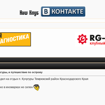
угуры, и путешествие по острову
здил на отдых п. Кучугуры Темрюкский район Краснодарского Края
 но в иномарках не силен