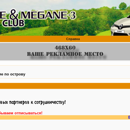
Справка
ие по острову
бываем отписываться!
Внимание, 