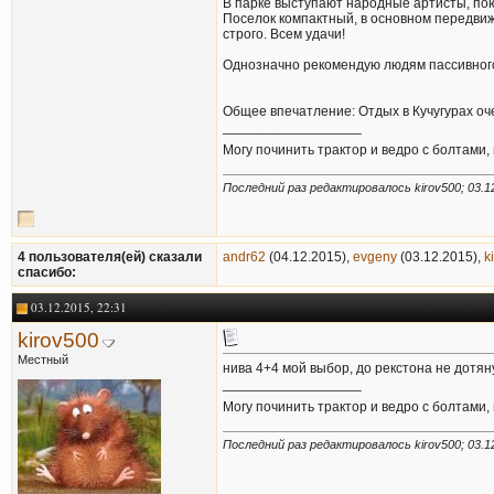
В парке выступают народные артисты, пою
Поселок компактный, в основном передвиже
строго. Всем удачи!
Однозначно рекомендую людям пассивног
Общее впечатление: Отдых в Кучугурах оч
__________________
Могу починить трактор и ведро с болтами,
Последний раз редактировалось kirov500; 03.1
4 пользователя(ей) сказали
andr62
(04.12.2015),
evgeny
(03.12.2015),
k
cпасибо:
03.12.2015, 22:31
kirov500
Местный
нива 4+4 мой выбор, до рекстона не дотян
__________________
Могу починить трактор и ведро с болтами,
Последний раз редактировалось kirov500; 03.1