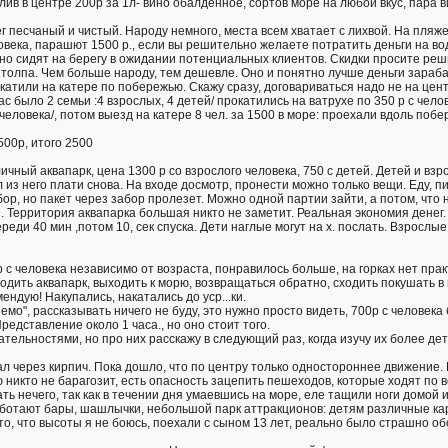
злив в центре 200р за 1л- вино обалденное, сортов море на любой вкус, пара
г песчаный и чистый. Народу немного, места всем хватает с лихвой. На пляже
овека, парашют 1500 р., если вы решительно желаете потратить деньги на во
вно сидят на берегу в ожидании потенциальных клиентов. Скидки просите реш
толпа. Чем больше народу, тем дешевле. Оно и понятно лучше деньги зарабат
катили на катере по побережью. Скажу сразу, договариваться надо не на цен
 было 2 семьи :4 взрослых, 4 детей/ прокатились на ватрухе по 350 р с чело
с человека/, потом выезд на катере 8 чел. за 1500 в море: проехали вдоль п
00р, итого 2500
ичный аквапарк, цена 1300 р со взрослого человека, 750 с детей. Детей и вз
 из него плати снова. На входе досмотр, пронести можно только вещи. Еду, пи
бор, но пакет через забор пролезет. Можно одной партии зайти, а потом, что
Территория аквапарка большая никто не заметит. Реальная экономия денег. Г
ереди 40 мин ,потом 10, сек спуска. Дети наглые могут на х. послать. Взросл
р с человека независимо от возраста, понравилось больше, на горках нет пра
ходить аквапарк, выходить к морю, возвращаться обратно, сходить покушать в 
ндую! Накупались, накатались до уср...ки.
о", рассказывать ничего не буду, это нужно просто видеть, 700р с человека
едставление около 1 часа., но оно стоит того.
тельностями, но про них расскажу в следующий раз, когда изучу их более де
л через кирпич. Пока дошло, что по центру только одностороннее движение. 
ю никто не барагозит, есть опасность зацепить пешеходов, которые ходят по в
ать нечего, так как в течении дня умаевшись на море, еле тащили ноги домой 
ботают бары, шашлычки, небольшой парк аттракционов: детям различные кар
 то, что высоты я не боюсь, поехали с сыном 13 лет, реально было страшно об