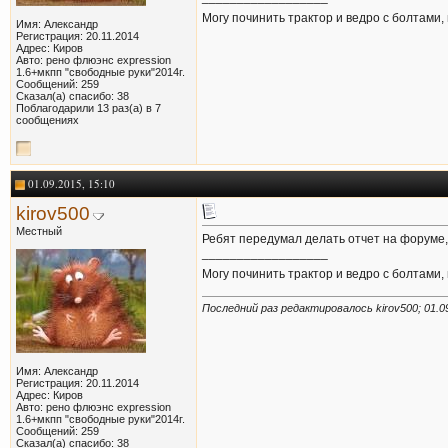
Могу починить трактор и ведро с болтами,
Имя: Александр
Регистрация: 20.11.2014
Адрес: Киров
Авто: рено флюэнс expression
1.6+мкпп "свободные руки"2014г.
Сообщений: 259
Сказал(а) спасибо: 38
Поблагодарили 13 раз(а) в 7
сообщениях
01.09.2015, 15:10
kirov500
Местный
Ребят передумал делать отчет на форуме, 
__________________
Могу починить трактор и ведро с болтами,
Последний раз редактировалось kirov500; 01.0
Имя: Александр
Регистрация: 20.11.2014
Адрес: Киров
Авто: рено флюэнс expression
1.6+мкпп "свободные руки"2014г.
Сообщений: 259
Сказал(а) спасибо: 38