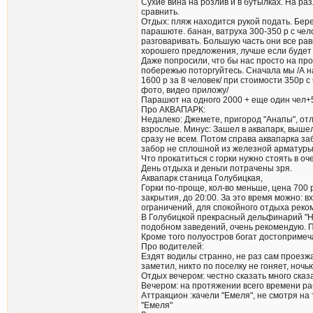
Сухие вина на розлив и в бутылках. На ра
сравнить.
Отдых: пляж находится рукой подать. Бере
парашюте. банан, ватруха 300-350 р с чел
разговаривать. Большую часть они все ра
хорошего предложения, лучше если будет 
Даже попросили, что бы нас просто на про
побережью поторгуйтесь. Сначала мы /А нас
1600 р за 8 человек/ при стоимости 350р 
фото, видео приложу/
Парашют на одного 2000 + еще один чел+5
Про АКВАПАРК:
Недалеко: Джемете, пригород "Анапы", отл
взрослые. Минус: Зашел в аквапарк, вышел
сразу не всем. Потом справа аквапарка за
забор не сплошной из железной арматуры. 
Что прокатиться с горки нужно стоять в оч
День отдыха и деньги потрачены зря.
Аквапарк станица Голубицкая,
Горки по-проще, кол-во меньше, цена 700 
закрытия, до 20:00. За это время можно: в
ограничений, для спокойного отдыха рекоме
В Голубицкой прекрасный дельфинарий "Нем
подобном заведений, очень рекомендую. Пр
Кроме того полуостров богат достопримеча
Про водителей:
Ездят водилы странно, не раз сам проезжа
заметил, никто по поселку не гоняет, ночь
Отдых вечером: честно сказать много сказ
Вечером: на протяжении всего времени ра
Аттракцион :качели "Емеля", не смотря на
"Емеля"