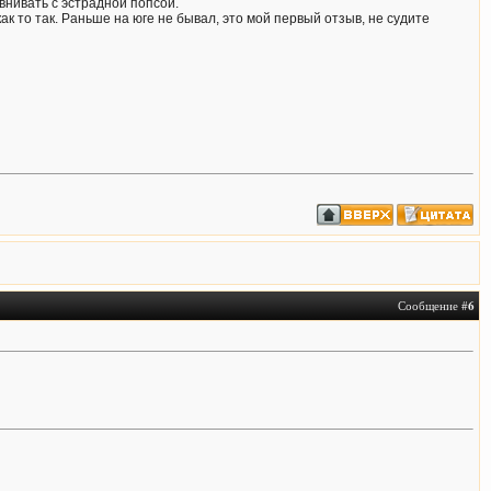
внивать с эстрадной попсой.
 то так. Раньше на юге не бывал, это мой первый отзыв, не судите
Сообщение #
6