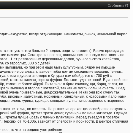
Сообщение #
5
Ездить аккуратно, везде отдыхающие. Банкоматы, рынок, небольшой парк с
альство отпуск летом больше 2 недель родить не может). Время проезда до
 такие километры. Осмотрели поселок, напоминает сельскую местность, но
вала... Нет разваленных деревянных домов, руин сельского хозяйства,
б со взрослых, 300 р с детей.
ами выпивали, но при этом надо быть культурным, рядом не пьющие
душные не ругались, главное чтобы другим соседям не мешали. Теннис,
 туалетом и душем в номере в Кучурах вам обойдется от 700 руб с
вежей, картоха кислая, окроха фуфло. Больше туда не ногой. В дальнейшие
р, салат не более 40руб. Питались: я брал солянку, щи, борщ, салат, на
рали выпечку и второе с котлетой, так как не могли больше съесть. Обед
ловой очень приветливые, доброжелательные. И как они всю смену так
шуба, рисовый, капустный, морковный, свекольный, с крабовыми палочками.
урицы, голень курица, курица с овощами, гуляш, мясо жареное отваренное,
рынок не велик, но все есть. На рынке: из орехов целесообразно покупать
арский чай фуфло, пустая трата денег, сувениры по цене как везде. Одежда
... Фрукты лучше брать с личных плантаций, перед въездом в поселок:
г. Персики от 70-100р, зависят от спелости и побитости. В центре отличная
очное, то что на родине употребляем.