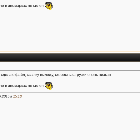
 но в иномарках не силен
сделаю файл, ссылку выложу, скорость загрузки очень низкая
 но в иномарках не силен
9.2015 в
15:16
.