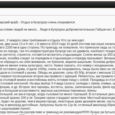
арский край) - Отдых в Кучугурах очень понравился
на пляже людей не много, . Люди в Кучугурах доброжелательные.Гайцов нет, 
л...У каждого свои требования к отдыху. Кто за чем едет.
а, два сына 13 и 6 лет, с 8 августа 2015 года 10 дней (потому как наше нач
 авто 2200 км в одну сторону. По приезду, не пожалели, что приехали сюда за
е из города, так что инфраструктура Кучугур нас не удивила, наоборот поадо
 суетятся, строятся, готовятся встретить отдыхающих. Сняли жилье за 350 ру
урная, хозяйка следит за порядком и отдыхающих к порядку призывает. Вечер
 не обращать на себя внимание, не буянили, жарили шашлыки. Хозяева добро
тем не менее очень культурно, чисто. Нужно сказать, что номер с кондишеном,
й гостевого дома, отдали 1000р, очень не понравилось, пища была явно не с
али в столовой у рынка. Обеды не дорогие, супы 40-50р, второе с мясным 120
 первое+полноценное второе как правило с курицей. Ребянтосы, как правило б
 в столовой можно в контейнеры взять готовую пищу с собой. Продавцы в сто
столовой неплохой. На ваш выбор 3-4 вида салата: селедка с луком, оливье, 
крошка, и др. Второе: все гарниры, котлеты, зразы, запеченная рыба, филе к
ка в большом ассортименте, вкусные различные пирожные, блины
ольшой, не как в городе, когда съезжается много торгашей. В остальные дни 
аренный арахис 200 р /кг. Грецкие орехи страдают качеством. Местный краснод
, будет не дороже, чем в вашем городе, некоторые даже дешевле маски, ласты
бузы и виноград достойные. Арбузоны были по 11р /кг, отличный виноград 50р/к
де шашлыками пахнет.
гда грязные.На разлив пиво и лимонад не рекомендую!!!!!!!!!! Лучше уж бутыл