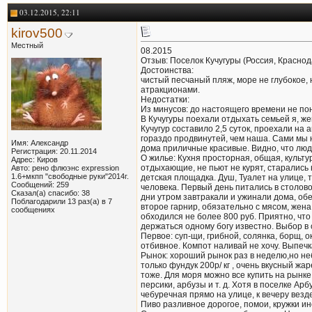
03.12.2015, 22:11
kirov500
Местный
08.2015
Отзыв: Поселок Кучугуры (Россия, Краснод
Достоинства:
чистый песчаный пляж, море не глубокое, 
атракционами.
Недостатки:
Из минусов: до настоящего времени не поня
В Кучугуры поехали отдыхать семьей я, жен
Кучугур составило 2,5 суток, проехали на
гораздо продвинутей, чем наша. Сами мы н
Имя: Александр
дома приличные красивые. Видно, что люди
Регистрация: 20.11.2014
О жилье: Кухня просторная, общая, культ
Адрес: Киров
отдыхающие, не пьют не курят, старались
Авто: рено флюэнс expression
1.6+мкпп "свободные руки"2014г.
детская площадка. Душ, Туалет на улице, 
Сообщений: 259
человека. Первый день питались в столово
Сказал(а) спасибо: 38
дни утром завтракали и ужинали дома, обед
Поблагодарили 13 раз(а) в 7
второе гарнир, обязательно с мясом, жена
сообщениях
обходился не более 800 руб. Приятно, что
держаться одному богу известно. Выбор в 
Первое: суп-щи, грибной, солянка, борщ, о
отбивное. Компот наливай не хочу. Выпеч
Рынок: хороший рынок раз в неделю,но неб
только фундук 200р/ кг , очень вкусный ж
тоже. Для моря можно все купить на рынке
персики, арбузы и т. д. Хотя в поселке Ар
чебуречная прямо на улице, к вечеру вез
Пиво разливное дорогое, помои, кружки ино