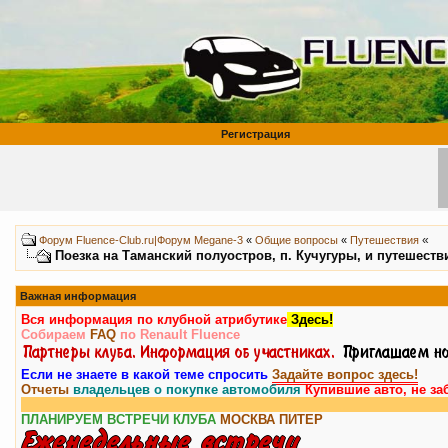
Регистрация
«
Форум Fluence-Club.ru|Форум Megane-3
«
Общие вопросы
«
Путешествия
Поезка на Таманский полуостров, п. Кучугуры, и путешеств
Важная информация
Вся информация по клубной атрибутике
Здесь!
Собираем
FAQ
по Renault Fluence
Если не знаете в какой теме спросить
Задайте вопрос здесь!
Отчеты
владельцев о покупке автомобиля
Купившие авто, не за
ПЛАНИРУЕМ ВСТРЕЧИ КЛУБА
МОСКВА
ПИТЕР