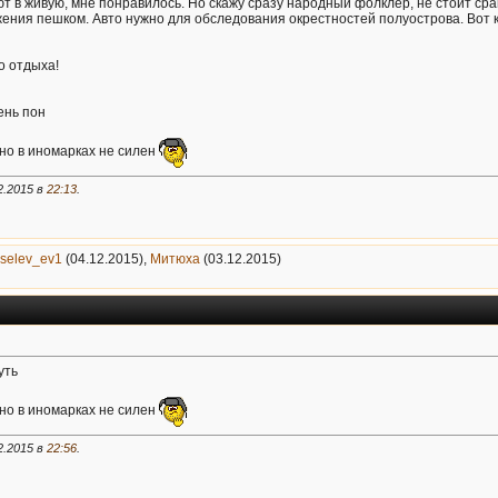
т в живую, мне понравилось. Но скажу сразу народный фолклер, не стоит сра
ния пешком. Авто нужно для обследования окрестностей полуострова. Вот как
о отдыха!
ень пон
 но в иномарках не силен
2.2015 в
22:13
.
iselev_ev1
(04.12.2015),
Митюха
(03.12.2015)
уть
 но в иномарках не силен
2.2015 в
22:56
.