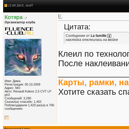
12.05.2015, 16:07
Котяра
Организатор клуба
Цитата:
Сообщение от
La famille
наклейка отклеилась на мойке
Клеил по техноло
После наклеивани
_______________
Карты, рамки, н
Имя: Дима
Регистрация: 05.10.2009
Адрес: МО
Хотите сказать сп
Авто: Renault Koleos 2,5 CVT LP
ph3
Сообщений: 3,290
Сказал(а) спасибо: 1,402
Поблагодарили 1,420 раз(а) в 706
сообщениях
Sponsored Links