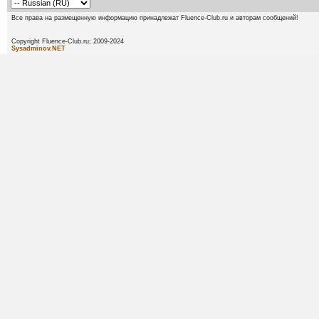
Все права на размещенную информацию принадлежат Fluence-Club.ru и авторам сообщений!
Copyright Fluence-Club.ru; 20
Sysadminov.NET