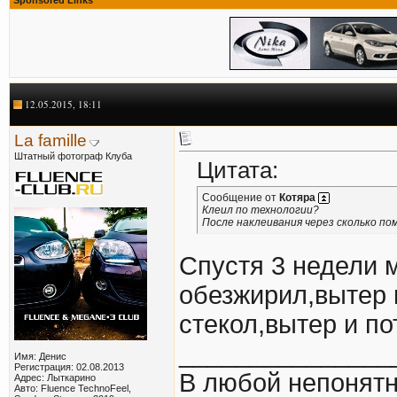
12.05.2015, 18:11
La famille
Штатный фотограф Клуба
Цитата:
Сообщение от
Котяра
Клеил по технологии?
После наклеивания через сколько п
Спустя 3 недели 
обезжирил,вытер 
стекол,вытер и по
_______________
Имя: Денис
Регистрация: 02.08.2013
В любой непонятн
Адрес: Лыткарино
Авто: Fluence TechnoFeel,