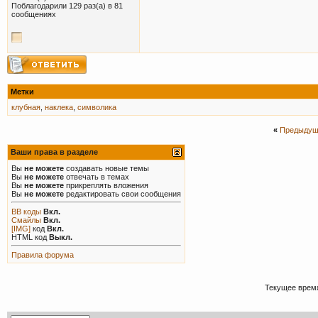
Поблагодарили 129 раз(а) в 81
сообщениях
Метки
клубная
,
наклека
,
символика
«
Предыдущ
Ваши права в разделе
Вы
не можете
создавать новые темы
Вы
не можете
отвечать в темах
Вы
не можете
прикреплять вложения
Вы
не можете
редактировать свои сообщения
BB коды
Вкл.
Смайлы
Вкл.
[IMG]
код
Вкл.
HTML код
Выкл.
Правила форума
Текущее врем