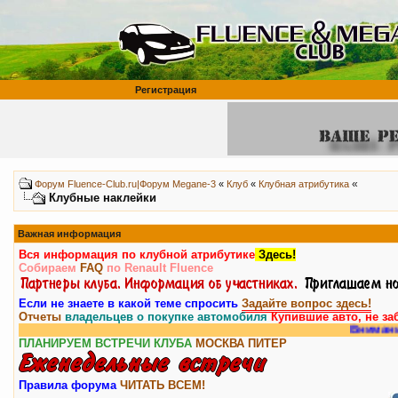
Регистрация
«
Форум Fluence-Club.ru|Форум Megane-3
«
Клуб
«
Клубная атрибутика
Клубные наклейки
Важная информация
Вся информация по клубной атрибутике
Здесь!
Собираем
FAQ
по Renault Fluence
Если не знаете в какой теме спросить
Задайте вопрос здесь!
Отчеты
владельцев о покупке автомобиля
Купившие авто, не за
Внимание, у нас ест
ПЛАНИРУЕМ ВСТРЕЧИ КЛУБА
МОСКВА
ПИТЕР
Правила форума
ЧИТАТЬ ВСЕМ!