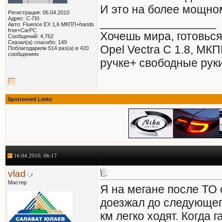
И это на более мощном
Регистрация: 06.04.2010
Адрес: С-Пб
__________________
Авто: Fluence EX 1,6 МКПП+hands
free+CarPC
Хочешь мира, готовься
Сообщений: 4,762
Сказал(а) спасибо: 149
Opel Vectra С 1.8, МКП
Поблагодарили 514 раз(а) в 420
сообщениях
ручке+ свободные рук
Sponsored Links
16.04.2010, 06:17
vlad
Мастер
Я на мегане после ТО 
доезжал до следующего
км легко ходят. Когда 