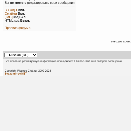
Вы
не можете
редактировать свои сообщения
BB коды
Вкл.
Смайлы
Вкл.
[IMG]
код
Вкл.
HTML код
Выкл.
Правила форума
Текущее врем
Все права на размещенную информацию принадлежат Fluence-Club.ru и авторам сообщений!
Copyright Fluence-Club.ru; 20
Sysadminov.NET