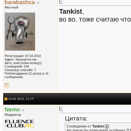
barabashca
Местный
Tankist
,
во во. тоже считаю чт
Регистрация: 07.04.2010
Адрес: башкортостан
Авто: властелин колец)))
Сообщений: 234
Сказал(а) спасибо: 7
Поблагодарили 21 раз(а) в 11
сообщениях
16.04.2010, 22:35
Nemo
Модератор
Цитата:
Сообщение от
Tankist
Но лучше бы подешевле особенно ТО