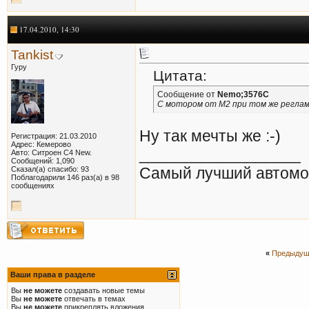
17.04.2010, 14:30
Tankist
Гуру
Цитата:
Сообщение от
Nemo;3576C
C мотором от М2 при том же регла
Ну так мечты же :-)
Регистрация: 21.03.2010
Адрес: Кемерово
__________________
Авто: Ситроен С4 New.
Сообщений: 1,090
Самый лучший автом
Сказал(а) спасибо: 93
Поблагодарили 146 раз(а) в 98
сообщениях
«
Предыдущ
Ваши права в разделе
Вы
не можете
создавать новые темы
Вы
не можете
отвечать в темах
Вы
не можете
прикреплять вложения