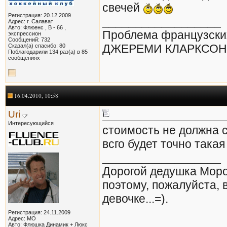
свечей
Регистрация: 20.12.2009
__________________
Адрес: г. Салават
Авто: Флюенс , В - 66 ,
Проблема французских
экспрессион
Сообщений: 732
ДЖЕРЕМИ КЛАРКСОН
Сказал(а) спасибо: 80
Поблагодарили 134 раз(а) в 85
сообщениях
16.04.2010, 10:58
Uri
Интересующийся
стоимость не должна с
всго будет точно такая
__________________
Дорогой дедушка Моро
поэтому, пожалуйста, 
девочке...=).
Регистрация: 24.11.2009
Адрес: МО
Авто: Флюшка Динамик + Люкс