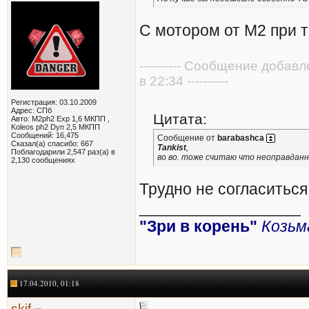
С мотором от М2 при 
---------- Сообщение добав
в 22:34 ----------
Регистрация: 03.10.2009
Адрес: СПб
Цитата:
Авто: M2ph2 Exp 1,6 МКПП ,
Koleos ph2 Dyn 2,5 МКПП
Сообщений: 16,475
Сообщение от
barabashca
Сказал(а) спасибо: 667
Tankist
,
Поблагодарили 2,547 раз(а) в
во во. тоже считаю что неоправданн
2,130 сообщениях
Трудно не согласиться
__________________
"Зри в корень"
Козьм
17.04.2010, 01:18
skif