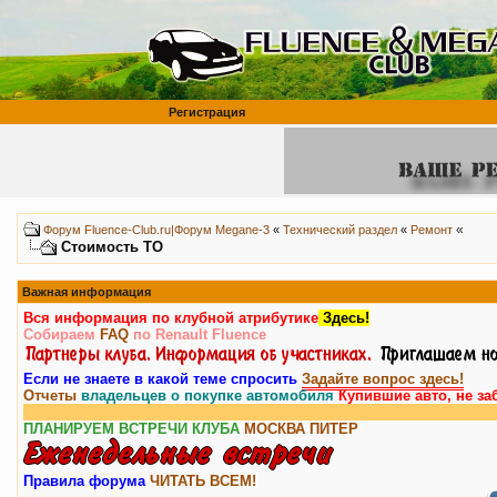
Регистрация
«
Форум Fluence-Club.ru|Форум Megane-3
«
Технический раздел
«
Ремонт
Стоимость ТО
Важная информация
Вся информация по клубной атрибутике
Здесь!
Собираем
FAQ
по Renault Fluence
Если не знаете в какой теме спросить
Задайте вопрос здесь!
Отчеты
владельцев о покупке автомобиля
Купившие авто, не за
ПЛАНИРУЕМ ВСТРЕЧИ КЛУБА
МОСКВА
ПИТЕР
Правила форума
ЧИТАТЬ ВСЕМ!