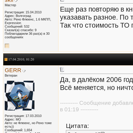
Мастер
Еще раз повторяю в к
Регистрация: 15.04.2010
указавать разное. По 
Адрес: Волгоград
Авто: Рено Флюенс, 1.6 МКПП,
Expression
Так что стоимость ТО 
Сообщений: 532
Сказал(а) спасибо: 9
Поблагодарили 36 раз(а) в 30
сообщениях
17.04.2010, 01:20
GERR
Ветеран
Да, в далёком 2006 го
Всё меняется, но ничт
---------- Сообщение добав
в 01:19 ----------
Регистрация: 17.03.2010
Адрес: МО
Авто: не Флюенс, но Рено тоже
Цитата:
есть))
Сообщений: 1,654