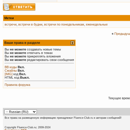
Метки
встречи
,
встречи в будни
,
встречи по понедельникам
,
еженедельные
«
Предыдущ
Ваши права в разделе
Вы
не можете
создавать новые темы
Вы
не можете
отвечать в темах
Вы
не можете
прикреплять вложения
Вы
не можете
редактировать свои сообщения
BB коды
Вкл.
Смайлы
Вкл.
[IMG]
код
Вкл.
HTML код
Выкл.
Правила форума
Текущее врем
Все права на размещенную информацию принадлежат Fluence-Club.ru и авторам сообщений!
Copyright Fluence-Club.ru; 20