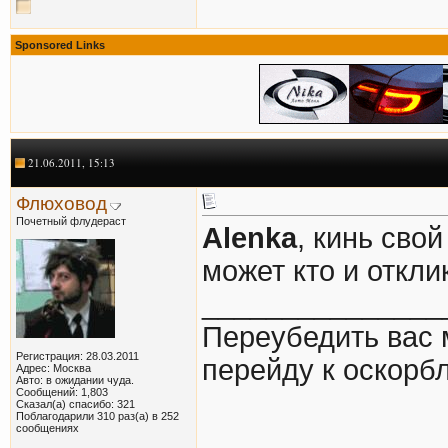
Sponsored Links
21.06.2011, 15:13
Флюховод
Почетный флудераст
Alenka
, кинь сво
может кто и откли
_______________
Переубедить вас 
Регистрация: 28.03.2011
перейду к оскорб
Адрес: Москва
Авто: в ожидании чуда.
Сообщений: 1,803
Сказал(а) спасибо: 321
Поблагодарили 310 раз(а) в 252
сообщениях