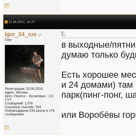
21.06.2011, 16:37
Igor_34_rus
Гуру
в выходные/пятни
думаю только будн
Есть хорошее мес
и 24 домами) там
Регистрация: 20.09.2010
парк(пинг-понг, 
Адрес: Москва
Авто: Fluence - Dynamique - 2,0
CVT
Сообщений: 1,076
Сказал(а) спасибо: 324
Поблагодарили 234 раз(а) в 179
или Воробёвы гор
сообщениях