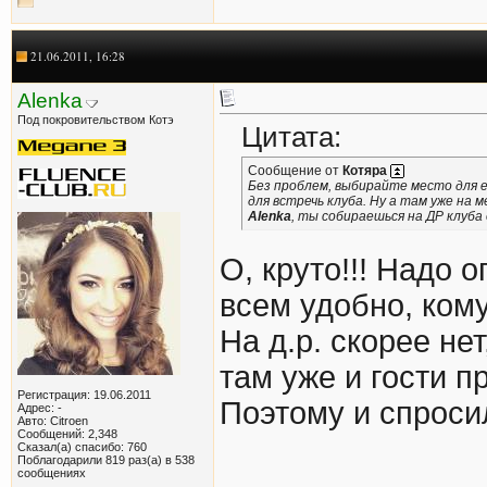
21.06.2011, 16:28
Alenka
Под покровительством Котэ
Цитата:
Сообщение от
Котяра
Без проблем, выбирайте место для е
для встречь клуба. Ну а там уже на
Alenka
, ты собираешься на ДР клуба
О, круто!!! Надо 
всем удобно, кому
На д.р. скорее нет
там уже и гости п
Регистрация: 19.06.2011
Поэтому и спроси
Адрес: -
Авто: Citroen
Сообщений: 2,348
Сказал(а) спасибо: 760
Поблагодарили 819 раз(а) в 538
сообщениях