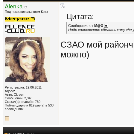
Alenka
Под покровительством Котэ
Цитата:
Сообщение от
M@X
Надо голосование сделать кому где у
СЗАО мой райончи
можно)
Регистрация: 19.06.2011
Адрес: -
Авто: Citroen
Сообщений: 2,348
Сказал(а) спасибо: 760
Поблагодарили 819 раз(а) в 538
сообщениях