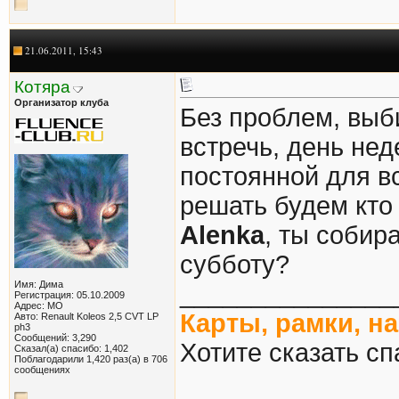
21.06.2011, 15:43
Котяра
Организатор клуба
Без проблем, выб
встречь, день нед
постоянной для вс
решать будем кто п
Alenka
, ты собир
субботу?
Имя: Дима
_______________
Регистрация: 05.10.2009
Адрес: МО
Карты, рамки, н
Авто: Renault Koleos 2,5 CVT LP
ph3
Сообщений: 3,290
Хотите сказать сп
Сказал(а) спасибо: 1,402
Поблагодарили 1,420 раз(а) в 706
сообщениях