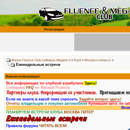
Регистрация
«
Форум Fluence-Club.ru|Форум Megane-3
«
Клуб
«
Москва и область
Еженедельные встречи
Важная информация
Вся информация по клубной атрибутике
Здесь!
Собираем
FAQ
по Renault Fluence
Если не знаете в какой теме спросить
Задайте вопрос здесь!
Отчеты
владельцев о покупке автомобиля
Купившие авто, не за
Внимание, у н
ПЛАНИРУЕМ ВСТРЕЧИ КЛУБА
МОСКВА
ПИТЕР
Правила форума
ЧИТАТЬ ВСЕМ!