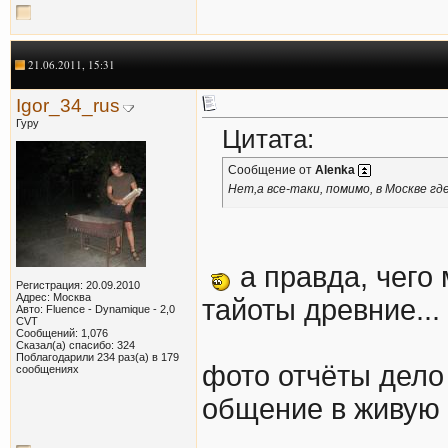
21.06.2011, 15:31
Igor_34_rus
Гуру
Цитата:
Сообщение от
Alenka
Нет,а все-таки, помимо, в Москве г
а правда, чего
Регистрация: 20.09.2010
Адрес: Москва
тайоты древние...
Авто: Fluence - Dynamique - 2,0
CVT
Сообщений: 1,076
Сказал(а) спасибо: 324
Поблагодарили 234 раз(а) в 179
фото отчёты дело
сообщениях
общение в живую