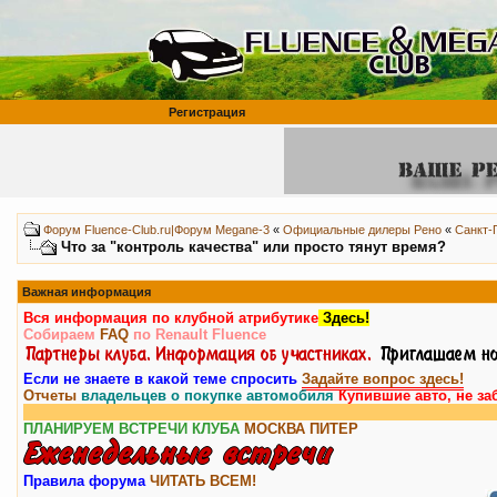
Регистрация
Форум Fluence-Club.ru|Форум Megane-3
«
Официальные дилеры Рено
«
Санкт-
Что за "контроль качества" или просто тянут время?
Важная информация
Вся информация по клубной атрибутике
Здесь!
Собираем
FAQ
по Renault Fluence
Если не знаете в какой теме спросить
Задайте вопрос здесь!
Отчеты
владельцев о покупке автомобиля
Купившие авто, не за
ПЛАНИРУЕМ ВСТРЕЧИ КЛУБА
МОСКВА
ПИТЕР
Правила форума
ЧИТАТЬ ВСЕМ!