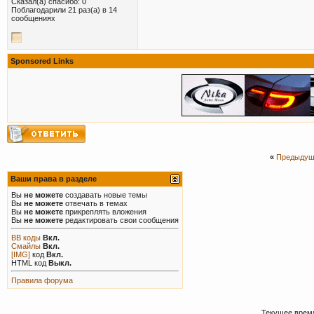
Сказал(а) спасибо: 0
Поблагодарили 21 раз(а) в 14
сообщениях
Sponsored Links
«
Предыдущ
Ваши права в разделе
Вы
не можете
создавать новые темы
Вы
не можете
отвечать в темах
Вы
не можете
прикреплять вложения
Вы
не можете
редактировать свои сообщения
BB коды
Вкл.
Смайлы
Вкл.
[IMG]
код
Вкл.
HTML код
Выкл.
Правила форума
Текущее врем