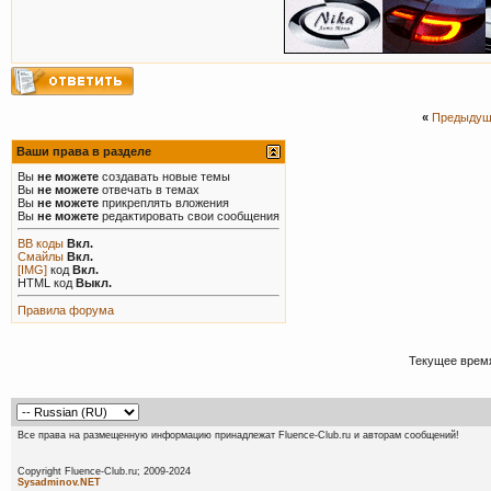
«
Предыдущ
Ваши права в разделе
Вы
не можете
создавать новые темы
Вы
не можете
отвечать в темах
Вы
не можете
прикреплять вложения
Вы
не можете
редактировать свои сообщения
BB коды
Вкл.
Смайлы
Вкл.
[IMG]
код
Вкл.
HTML код
Выкл.
Правила форума
Текущее врем
Все права на размещенную информацию принадлежат Fluence-Club.ru и авторам сообщений!
Copyright Fluence-Club.ru; 20
Sysadminov.NET