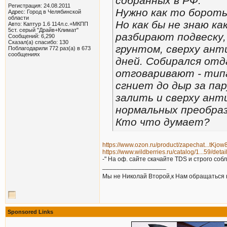
собранных в РФ.
Регистрация: 24.08.2011
Нужно как то бороть
Адрес: Город в Челябинской
области
Но как бы не знаю ка
Авто: Каптур 1.6 114л.с.+МКПП
5ст. серый "Драйв+Климат"
разбирают подвеску
Сообщений: 6,290
Сказал(а) спасибо: 130
грунтом, сверху антик
Поблагодарили 772 раз(а) в 673
сообщениях
дней. Собирался отд
отговаривают - типа
сгниет до дыр за па
залить и сверху анти
нормальных преобра
Кто что думает?
https://www.ozon.ru/product/zapechat...tKjo
https://www.wildberries.ru/catalog/1...59/detai
-" На оф. сайте скачайте TDS и строго собл
__________________
Мы не Николай Второй,к Нам обращаться 
Sponsored Links