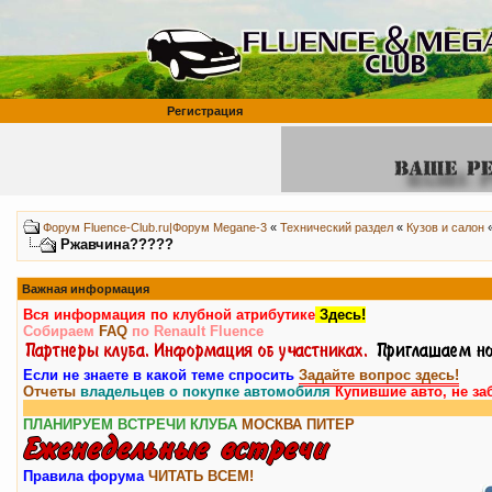
Регистрация
Форум Fluence-Club.ru|Форум Megane-3
«
Технический раздел
«
Кузов и салон
Ржавчина?????
Важная информация
Вся информация по клубной атрибутике
Здесь!
Собираем
FAQ
по Renault Fluence
Если не знаете в какой теме спросить
Задайте вопрос здесь!
Отчеты
владельцев о покупке автомобиля
Купившие авто, не за
ПЛАНИРУЕМ ВСТРЕЧИ КЛУБА
МОСКВА
ПИТЕР
Правила форума
ЧИТАТЬ ВСЕМ!