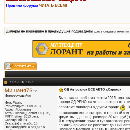
Правила форума
ЧИТАТЬ ВСЕМ!
Дилеры не вошедшие в предыдущие подразделы
здесь создаем темы по
18.02.2016, 23:28
Мишаня76
ОД Автосалон ВСЕ АВТО г.Саранск
Интересующийся
Была такая проблема: летом 2015 года при
городе ОД РЕНО, на что операторы ответил
Имя: Рамис
Регистрация: 14.09.2013
работают манагеры в другом городе
. 
Адрес: Ярославль
останавливался и смотрел в торговый зал 
Авто: Fluence_Confort 1.6 (106)
МКПП silver_2013 рест.
кредитные деньги (в размере 20 млн.руб.) 
Сообщений: 54
Я в недоумении: причем тут автосалон рено
Сказал(а) спасибо: 18
по какой причине не работает данный авто
Поблагодарили 0 раз(а) в 0
Прошло 5 месяцев, я опять в Саранск в отп