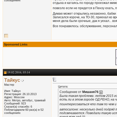
сообщениях
отдыха и катаясь по городу проезжал мимо
повезло если не придется в Пензу ехать, 
Думаю может открылись незаконно, бабки за
Записался короче, на ТО-30, приехал ко вр
меня дела были срочные, дак я уехал... вз
Все понравилось: обслуживание, персонал,
Sponsored Links
19.02.2016, 03:14
Тайкус
Мастер
Цитата:
Имя: Тайкус
Сообщение от
Мишаня76
Регистрация: 26.10.2013
Была такая проблема: летом 2015 год
Адрес: Moscow
есть ли в этом городе ОД РЕНО, на
Авто: Метро, автобус, трамвай
Сообщений: 923
поинтересоваться что там по чем и
Сказал(а) спасибо: 6
автосалоне: несколько дней подряд 
Поблагодарили 60 раз(а) в 52
подсвечивается. Поведали такую ист
сообщениях
кинул всех гад )))