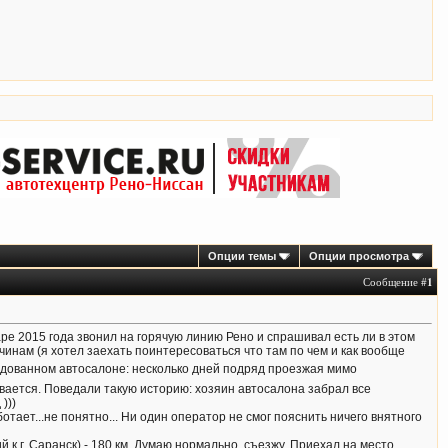
Опции темы
Опции просмотра
Сообщение #
1
аре 2015 года звонил на горячую линию Рено и спрашивал есть ли в этом
инам (я хотел заехать поинтересоваться что там по чем и как вообще
колдованном автосалоне: несколько дней подряд проезжая мимо
чивается. Поведали такую историю: хозяин автосалона забрал все
)))
отает...не понятно... Ни один оператор не смог пояснить ничего внятного
й к г. Саранск) - 180 км. Думаю нормально, съезжу. Приехал на место