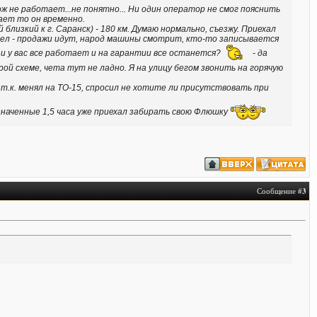
ож не работает...не понятно... Ни один оператор не смог пояснить
ает то он временно.
 близкий к г. Саранск) - 180 км. Думаю нормально, съезжу. Приехал
шел - продажи идут, народ машины смотрит, кто-то записывается
 и у вас все работает и на гарантии все останется?
- да
й схеме, чета тут не ладно. Я на улицу бегом звонить на горячую
 т.к. менял на ТО-15, спросил не хотите ли присутствовать при
назначенные 1,5 часа уже приехал забирать свою Флюшку
Сообщение #
3