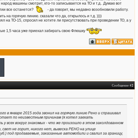
народ машины смотрит, кто-то записывается на ТО и т.д.. Думаю вот
тии все останется?
- да говорит, мы недавно возобновили работу.
 на горячую линию. сказали что да, открылось и т.д. ))))
нял на ТО-15, спросил не хотите ли присутствовать при проведении ТО, а у
нные 1,5 часа уже приехал забирать свою Флюшку
Сообщение #
2
ого в январе 2015 года звонил на горячую линию Рено и спрашивал
ботает по неизвестным причинам (я хотел заехать
ать у всех вокруг знакомых - что же произошло в этом заколдованном
, свет не горит, никого нет, вывеска РЕНО на улице
уб.) под продаваемые, заказанные автомобили и свалил за границу,