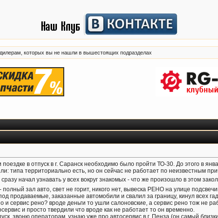
 дилерам, которых вы не нашли в вышестоящих подразделах
 поездке в отпуск в г. Саранск необходимо было пройти ТО-30. До этого в янв
и: типа территориально есть, но он сейчас не работает по неизвестным прич
Я сразу начал узнавать у всех вокруг знакомых - что же произошло в этом за
- полный зал авто, свет не горит, никого нет, вывеска РЕНО на улице подсве
под продаваемые, заказанные автомобили и свалил за границу, кинул всех гад 
 и сервис рено? вроде деньги то ушли салоновские, а сервис рено тож не раб
сервис и просто твердили что вроде как не работает то он временно.
уск, звоню операторам, узнаю уже про автосервис в г. Пенза (он самый близки