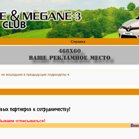
Справка
«
 не вошедшие в предыдущие подразделы
бываем отписываться!
Внимание,