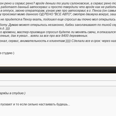
н рено и сервис рено? вроде деньги то ушли салоновские, а сервис рено т
е работает данный автосервис и просто твердили что вроде как не работ
в отпуск, звоню операторам, узнаю уже про автосервис в г. Пенза (он самый
ду проезжал мимо данного ОД РЕНО "ВСЕ АВТО", смотрю движуха вокруг, за
и не придется в Пензу ехать, подошел еще спросил вы точно мол открылись
боту. Думаю может открылись незаконно, бабки заколачивают по тихой серо
д. ))))
 ко времени, мастер-приемщик спросил будете ли менять свечи, я отказался
чные, дак я уехал... взяли за все про все 8400 деревянных.
онал, сервис, внимательность к клиентам ))))) Сделали все в срок: через 
в студию )
аряды в студию )
 пускают и то если сильно настаивать будешь...