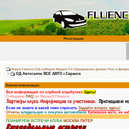
Регистрация
Форум Fluence-Club.ru|Форум Megane-3
«
Официальные дилеры Рено
«
Дилеры
ОД Автосалон ВСЕ АВТО г.Саранск
Важная информация
Вся информация по клубной атрибутике
Здесь!
Собираем
FAQ
по Renault Fluence
Если не знаете в какой теме спросить
Задайте вопрос здесь!
Отчеты
владельцев о покупке автомобиля
Купившие авто, не за
ПЛАНИРУЕМ ВСТРЕЧИ КЛУБА
МОСКВА
ПИТЕР