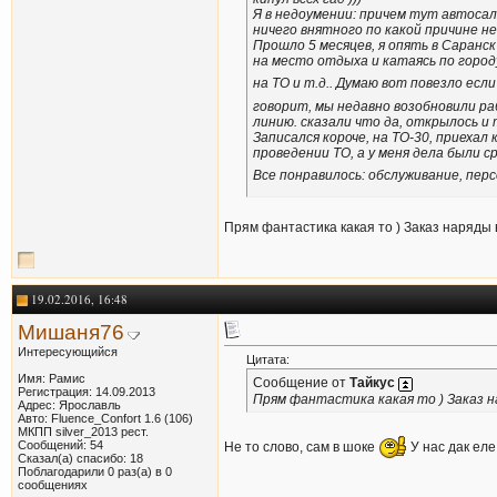
Я в недоумении: причем тут автосало
ничего внятного по какой причине н
Прошло 5 месяцев, я опять в Саранск 
на место отдыха и катаясь по горо
на ТО и т.д.. Думаю вот повезло есл
говорит, мы недавно возобновили ра
линию. сказали что да, открылось и т.
Записался короче, на ТО-30, приехал
проведении ТО, а у меня дела были сро
Все понравилось: обслуживание, перс
Прям фантастика какая то ) Заказ наряды 
19.02.2016, 16:48
Мишаня76
Интересующийся
Цитата:
Имя: Рамис
Сообщение от
Тайкус
Регистрация: 14.09.2013
Прям фантастика какая то ) Заказ н
Адрес: Ярославль
Авто: Fluence_Confort 1.6 (106)
МКПП silver_2013 рест.
Сообщений: 54
Не то слово, сам в шоке
У нас дак еле
Сказал(а) спасибо: 18
Поблагодарили 0 раз(а) в 0
сообщениях