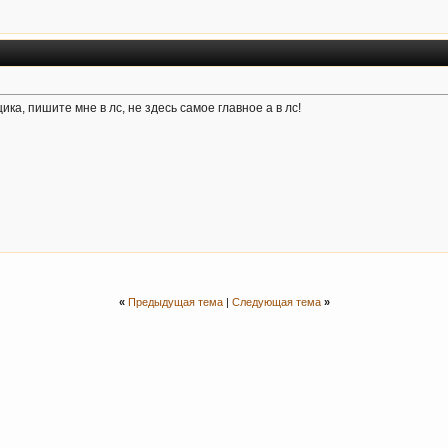
ка, пишите мне в лс, не здесь самое главное а в лс!
«
Предыдущая тема
|
Следующая тема
»