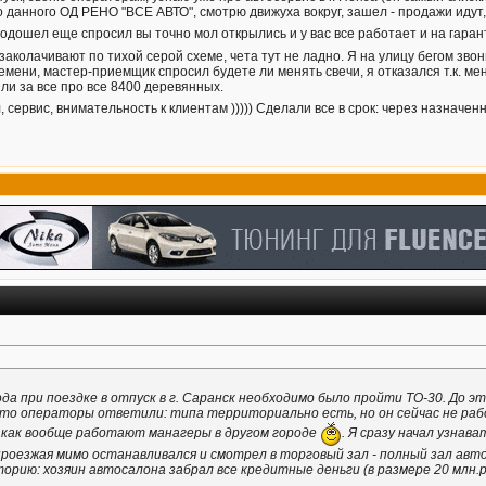
 данного ОД РЕНО "ВСЕ АВТО", смотрю движуха вокруг, зашел - продажи идут, 
подошел еще спросил вы точно мол открылись и у вас все работает и на гаран
колачивают по тихой серой схеме, чета тут не ладно. Я на улицу бегом звонить
емени, мастер-приемщик спросил будете ли менять свечи, я отказался т.к. ме
яли за все про все 8400 деревянных.
 сервис, внимательность к клиентам ))))) Сделали все в срок: через назначе
а при поездке в отпуск в г. Саранск необходимо было пройти ТО-30. До эт
 что операторы ответили: типа территориально есть, но он сейчас не ра
 как вообще работают манагеры в другом городе
. Я сразу начал узнав
проезжая мимо останавливался и смотрел в торговый зал - полный зал авто
орию: хозяин автосалона забрал все кредитные деньги (в размере 20 млн.р