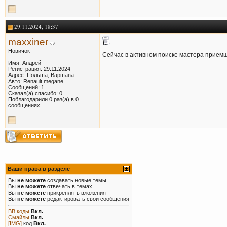
29.11.2024, 18:37
maxxiner
Новичок
Сейчас в активном поиске мастера приемщи
Имя: Андрей
Регистрация: 29.11.2024
Адрес: Польша, Варшава
Авто: Renault megane
Сообщений: 1
Сказал(а) спасибо: 0
Поблагодарили 0 раз(а) в 0
сообщениях
Ваши права в разделе
Вы
не можете
создавать новые темы
Вы
не можете
отвечать в темах
Вы
не можете
прикреплять вложения
Вы
не можете
редактировать свои сообщения
BB коды
Вкл.
Смайлы
Вкл.
[IMG]
код
Вкл.