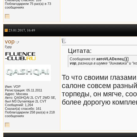
Поблагодарили 75 раз(а) в 73
сообщениях
23.01.2017, 16:49
vop
Гуру
Цитата:
Сообщение от
автоVLADелец
vop
, разница в шумке "динамика" и "
То что своими глазами
салоне совсем разный,
Имя: VOP
Регистрация: 05.11.2011
торпеды, он мягче, соо
Адрес: Москва
Авто: QASHQAI 2L CVT 2WD SE,
более дорогую компле
был M3 Dynamique 2L CVT
Сообщений: 1,264
Сказал(а) спасибо: 161
Поблагодарили 258 раз(а) в 218
сообщениях