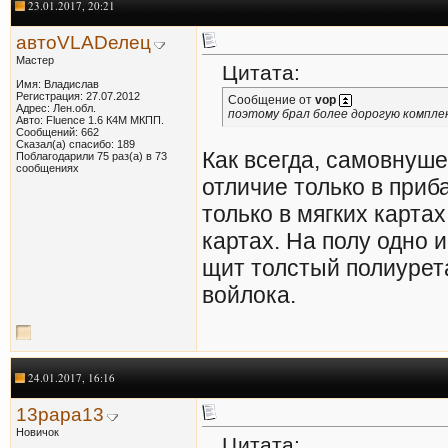
23.01.2017, 20:21
автоVLADелец
Мастер
Цитата:
Имя: Владислав
Регистрация: 27.07.2012
Сообщение от
vop
Адрес: Лен.обл.
поэтому брал более дорогую компле
Авто: Fluence 1.6 К4М МКПП.
Сообщений: 662
Сказал(а) спасибо: 189
Как всегда, самовнуш
Поблагодарили 75 раз(а) в 73
сообщениях
отличие только в приб
только в мягких карта
картах. На полу одно 
щит толстый полиурета
войлока.
24.01.2017, 16:16
13papa13
Новичок
Цитата: