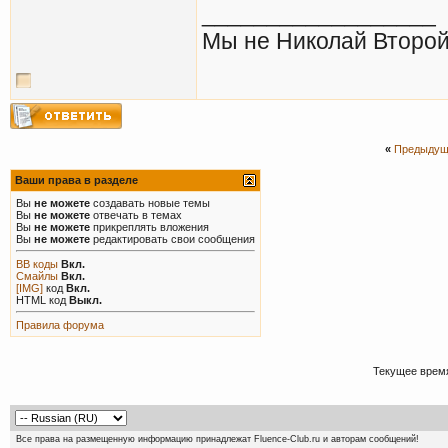
__________________
Мы не Николай Второй
«
Предыдущ
Ваши права в разделе
Вы
не можете
создавать новые темы
Вы
не можете
отвечать в темах
Вы
не можете
прикреплять вложения
Вы
не можете
редактировать свои сообщения
BB коды
Вкл.
Смайлы
Вкл.
[IMG]
код
Вкл.
HTML код
Выкл.
Правила форума
Текущее врем
Все права на размещенную информацию принадлежат Fluence-Club.ru и авторам сообщений!