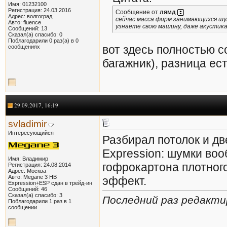
Имя: 01232100
Регистрация: 24.03.2016
Сообщение от
лямд
Адрес: волгоград
сейчас масса фирм занимающихся шум
Авто: fluence
узнаете свою машину, даже акустика
Сообщений: 13
Сказал(а) спасибо: 0
Поблагодарили 0 раз(а) в 0
вот здесь полностью с
сообщениях
багажник), разница ес
29.09.2017, 16:19
svladimir
Интересующийся
Разбирал потолок и дв
Expression: шумки воо
Имя: Владимир
гофрокартона плотног
Регистрация: 24.08.2014
Адрес: Москва
Авто: Megane 3 HB
эффект.
Expression+ESP сдан в трейд-ин
Сообщений: 46
Сказал(а) спасибо: 3
Последний раз редактир
Поблагодарили 1 раз в 1
сообщении