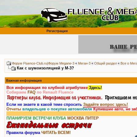
Регистрация
Форум Fluence-Club.ru|Форум Megane-3
«
Меган-3
«
Общий раздел
«
Все о Мег
Как с шумоизоляцией у М-3?
Важная информация
Вся информация по клубной атрибутике
Здесь!
Собираем
FAQ
по Renault Fluence
Если не знаете в какой теме спросить
Задайте вопрос здесь!
Отчеты
владельцев о покупке автомобиля
Купившие авто, не за
ПЛАНИРУЕМ ВСТРЕЧИ КЛУБА
МОСКВА
ПИТЕР
Правила форума
ЧИТАТЬ ВСЕМ!