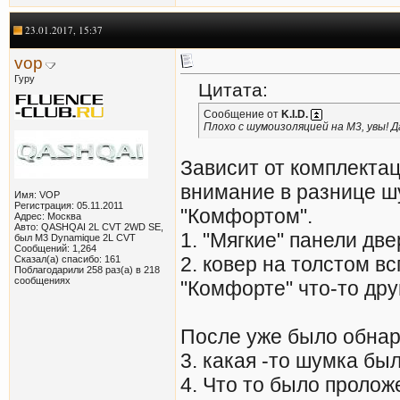
23.01.2017, 15:37
vop
Гуру
Цитата:
Сообщение от
K.I.D.
Плохо с шумоизоляцией на М3, увы! Д
Зависит от комплектац
внимание в разнице шу
Имя: VOP
Регистрация: 05.11.2011
"Комфортом".
Адрес: Москва
Авто: QASHQAI 2L CVT 2WD SE,
1. "Мягкие" панели две
был M3 Dynamique 2L CVT
Сообщений: 1,264
2. ковер на толстом в
Сказал(а) спасибо: 161
Поблагодарили 258 раз(а) в 218
сообщениях
"Комфорте" что-то дру
После уже было обна
3. какая -то шумка бы
4. Что то было пролож