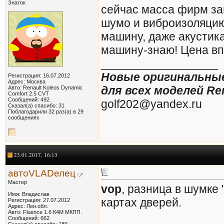
Знаток
сейчас масса фирм з
шумо и виброизоляцию
машину, даже акустика
машину-знаю! Цена вп
__________________
Новые оригинальные 
Регистрация: 16.07.2012
Адрес: Москва
для всех моделей Re
Авто: Renault Koleos Dynamic
Comfort 2.5 CVT
Сообщений: 492
golf202@yandex.ru
Сказал(а) спасибо: 31
Поблагодарили 32 раз(а) в 29
сообщениях
23.01.2017, 16:13
автоVLADелец
Мастер
vop
, разница в шумке 
Имя: Владислав
картах дверей.
Регистрация: 27.07.2012
Адрес: Лен.обл.
Авто: Fluence 1.6 К4М МКПП.
Сообщений: 662
Сказал(а) спасибо: 189