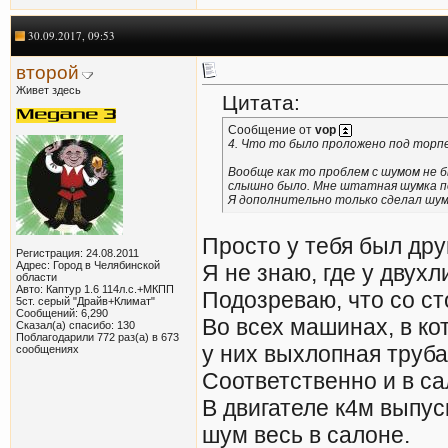
30.09.2017, 09:53
второй
Живет здесь
Цитата:
Сообщение от
vop
4. Что то было проложено под торп
Вообще как то проблем с шумом не бы
слышно было. Мне штатная шумка п
Я дополнительно только сделал шумк
Просто у тебя был дру
Регистрация: 24.08.2011
Адрес: Город в Челябинской
Я не знаю, где у двух
области
Авто: Каптур 1.6 114л.с.+МКПП
Подозреваю, что со с
5ст. серый "Драйв+Климат"
Сообщений: 6,290
Во всех машинах, в ко
Сказал(а) спасибо: 130
Поблагодарили 772 раз(а) в 673
у них выхлопная труба
сообщениях
Соответственно и в са
В двигателе к4м выпус
шум весь в салоне.