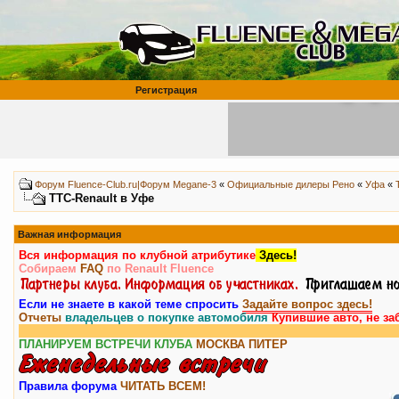
Регистрация
Форум Fluence-Club.ru|Форум Megane-3
«
Официальные дилеры Рено
«
Уфа
«
ТТС-Renault в Уфе
Важная информация
Вся информация по клубной атрибутике
Здесь!
Собираем
FAQ
по Renault Fluence
Если не знаете в какой теме спросить
Задайте вопрос здесь!
Отчеты
владельцев о покупке автомобиля
Купившие авто, не за
Вним
ПЛАНИРУЕМ ВСТРЕЧИ КЛУБА
МОСКВА
ПИТЕР
Правила форума
ЧИТАТЬ ВСЕМ!