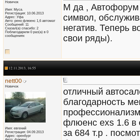
Новичок
М да , Автофорум 
Имя: Муса.
Регистрация: 10.06.2013
символ, обслужива
Адрес: Уфа
Авто: рено флюенс 1,6 автомат
Сообщений: 11
негатив. Теперь 
Сказал(а) спасибо: 2
Поблагодарили 0 раз(а) в 0
свои ряды).
сообщениях
12.11.2013, 16:55
nett00
Новичок
отличный автосал
благодарность ме
профессионализм 
флюенс exs 1.6 в 
Имя: евгений
за 684 т.р . посм
Регистрация: 04.09.2013
Адрес: оренбург
Авто: флюенс