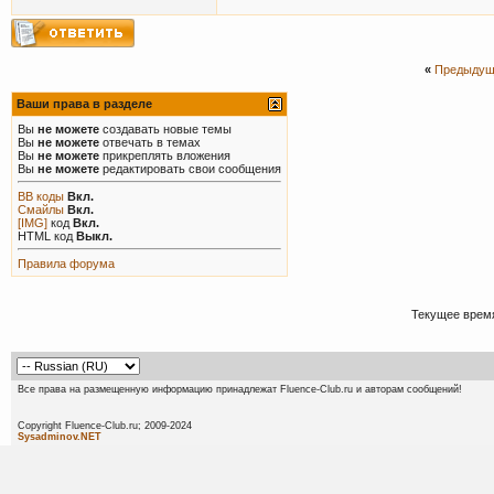
«
Предыдущ
Ваши права в разделе
Вы
не можете
создавать новые темы
Вы
не можете
отвечать в темах
Вы
не можете
прикреплять вложения
Вы
не можете
редактировать свои сообщения
BB коды
Вкл.
Смайлы
Вкл.
[IMG]
код
Вкл.
HTML код
Выкл.
Правила форума
Текущее врем
Все права на размещенную информацию принадлежат Fluence-Club.ru и авторам сообщений!
Copyright Fluence-Club.ru; 20
Sysadminov.NET