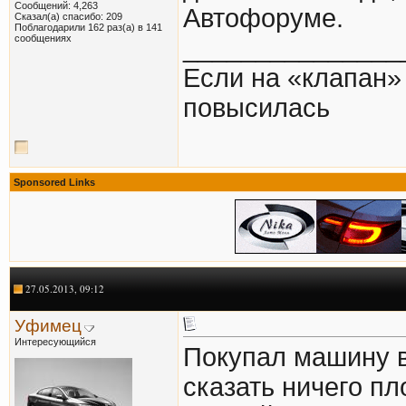
Сообщений: 4,263
Автофоруме.
Сказал(а) спасибо: 209
Поблагодарили 162 раз(а) в 141
сообщениях
_______________
Если на «клапан» 
повысилась
Sponsored Links
27.05.2013, 09:12
Уфимец
Интересующийся
Покупал машину в
сказать ничего пл