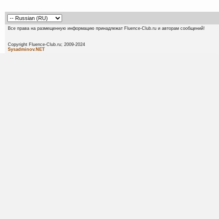
Все права на размещенную информацию принадлежат Fluence-Club.ru и авторам сообщений!
Copyright Fluence-Club.ru; 20
Sysadminov.NET