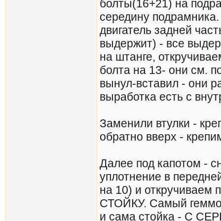
болты(16+21) на подра
середину подрамника.
двигатель задней част
выдержит) - все выдер
на штанге, откручивае
болта на 13- они см. п
вынул-вставил - они р
выработка есть с внут
Заменили втулки - кре
обратно вверх - крепим
Далее под капотом - с
уплотнение в передне
на 10) и откручиваем 
СТОЙКУ. Самый гемморо
и сама стойка - С СЕ