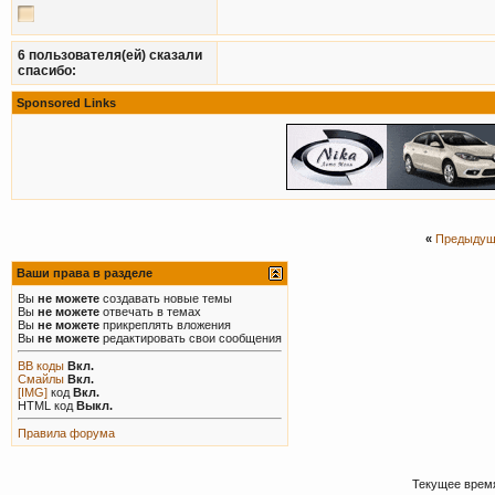
6 пользователя(ей) сказали
cпасибо:
Sponsored Links
«
Предыдущ
Ваши права в разделе
Вы
не можете
создавать новые темы
Вы
не можете
отвечать в темах
Вы
не можете
прикреплять вложения
Вы
не можете
редактировать свои сообщения
BB коды
Вкл.
Смайлы
Вкл.
[IMG]
код
Вкл.
HTML код
Выкл.
Правила форума
Текущее врем