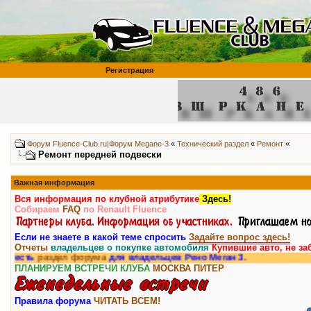
Регистрация
«
Форум Fluence-Club.ru|Форум Megane-3
«
Технический раздел
«
Ремонт
Ремонт передней подвески
Важная информация
Вся информация по клубной атрибутике
Здесь!
Собираем
FAQ
по Renault Fluence
Если не знаете в какой теме спросить
Задайте вопрос здесь!
Отчеты
владельцев о покупке автомобиля
Купившие авто, не за
сть
раздел форума
для владельцев Рено Меган 3.
ПЛАНИРУЕМ ВСТРЕЧИ КЛУБА
МОСКВА
ПИТЕР
Правила форума
ЧИТАТЬ ВСЕМ!