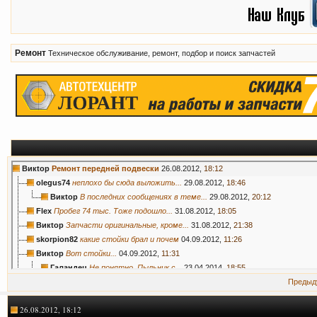
Ремонт
Техническое обслуживание, ремонт, подбор и поиск запчастей
Викtор
Ремонт передней подвески
26.08.2012,
18:12
olegus74
неплохо бы сюда выложить...
29.08.2012,
18:46
Викtор
В последних сообщениях в теме...
29.08.2012,
20:12
Flex
Пробег 74 тыс. Тоже подошло...
31.08.2012,
18:05
Викtор
Запчасти оригинальные, кроме...
31.08.2012,
21:38
skorpion82
какие стойки брал и почем
04.09.2012,
11:26
Викtор
Вот стойки...
04.09.2012,
11:31
Галандец
Не понятно. Пыльник с...
23.04.2014,
18:55
skorpion82
http://www.renault-parts.ru/fl...
04.09.2012,
11:50
Предыд
Викtор
Так это в Москве, пока к нам...
04.09.2012,
13:21
26.08.2012, 18:12
boozav
стойки стабилизатора и втулки...
28.09.2012,
16:06