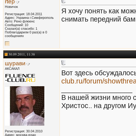
rtep
Новичок
Я хочу понять как мож
Регистрация: 18.04.2011
снимать передний бам
Адрес: Украина г.Симферополь
Авто: Рено флюенс
Сообщений: 10
Сказал(а) спасибо: 1
Поблагодарили 0 раз(а) в 0
сообщениях
30.09.2011, 11:38
шурави
АКСАКАЛ
Вот здесь обсуждалось
club.ru/forum/showthre
__________________
В нашей жизни много сл
Христос.. на другом Иу
Регистрация: 30.04.2010
Адрес: москва юзао