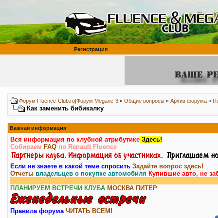
Регистрация
Форум Fluence-Club.ru|Форум Megane-3
«
Общие вопросы
«
Архив форума
«
П
Как заменить бибикалку
Важная информация
Вся информация по клубной атрибутике
Здесь!
Собираем
FAQ
по Renault Fluence
Если не знаете в какой теме спросить
Задайте вопрос здесь!
Отчеты
владельцев о покупке автомобиля
Купившие авто, не за
ПЛАНИРУЕМ ВСТРЕЧИ КЛУБА
МОСКВА
ПИТЕР
Правила форума
ЧИТАТЬ ВСЕМ!