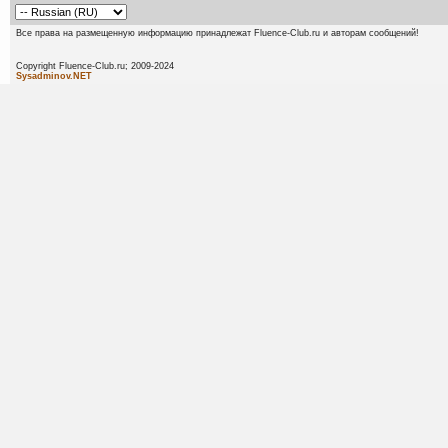
Все права на размещенную информацию принадлежат Fluence-Club.ru и авторам сообщений!
Copyright Fluence-Club.ru; 20
Sysadminov.NET