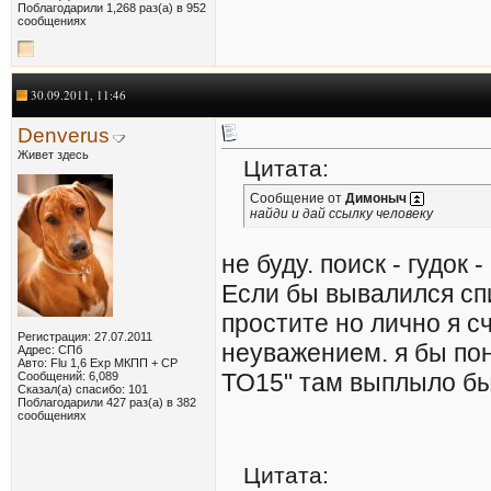
Поблагодарили 1,268 раз(а) в 952
сообщениях
30.09.2011, 11:46
Denverus
Живет здесь
Цитата:
Сообщение от
Димоныч
найди и дай ссылку человеку
не буду. поиск - гудок 
Если бы вывалился спи
простите но лично я 
Регистрация: 27.07.2011
неуважением. я бы пон
Адрес: СПб
Авто: Flu 1,6 Exp МКПП + СР
ТО15" там выплыло бы
Сообщений: 6,089
Сказал(а) спасибо: 101
Поблагодарили 427 раз(а) в 382
сообщениях
Цитата: