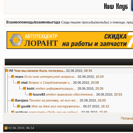
Взаимопомощь/взаимовыгода
Сюда пишем просьбы(мольбы) о помощи, пред
IVl
Чем мы можем быть полезны...
02.06.2010,
08:34
maxx
Если кого интересуют вопросы...
02.06.2010,
10:24
vlad
Вопрос к Свердловчанам и...
28.06.2010,
20:08
kottt
отдел информатизации,...
28.06.2010,
20:26
Iusov83
отдел правового обеспечения...
28.06.2010,
20:53
Barsjara
Похоже на рекламу, но все-же:...
02.06.2010,
16:03
guslik
Мне на даче все инструменты...
06.07.2010,
16:13
antikvar
компутеры (будь они не ладны)...
02.06.2010,
23:40
admin
а вот об этом, я думаю, мы...
04.06.2010,
15:25
Предыд
Ak.tyc
Гы! Народ, кто будет в наших...
03.06.2010,
08:27
02.06.2010, 08:34
Megamix
Сайты делаю и все что с ними...
03.06.2010,
08:48