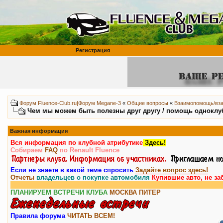
Регистрация
Форум Fluence-Club.ru|Форум Megane-3
«
Общие вопросы
«
Взаимопомощь/вз
Чем мы можем быть полезны друг другу / помощь однокл
Важная информация
Вся информация по клубной атрибутике
Здесь!
Собираем
FAQ
по Renault Fluence
Если не знаете в какой теме спросить
Задайте вопрос здесь!
Отчеты
владельцев о покупке автомобиля
Купившие авто, не за
ПЛАНИРУЕМ ВСТРЕЧИ КЛУБА
МОСКВА
ПИТЕР
Правила форума
ЧИТАТЬ ВСЕМ!