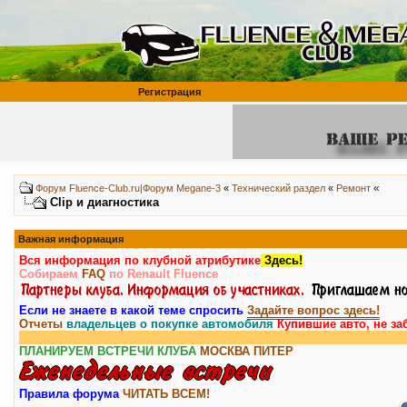
Регистрация
«
Форум Fluence-Club.ru|Форум Megane-3
«
Технический раздел
«
Ремонт
Clip и диагностика
Важная информация
Вся информация по клубной атрибутике
Здесь!
Собираем
FAQ
по Renault Fluence
Если не знаете в какой теме спросить
Задайте вопрос здесь!
Отчеты
владельцев о покупке автомобиля
Купившие авто, не за
ПЛАНИРУЕМ ВСТРЕЧИ КЛУБА
МОСКВА
ПИТЕР
Правила форума
ЧИТАТЬ ВСЕМ!