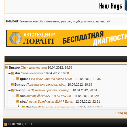
Ремонт
Техническое обслуживание, ремонт, подбор и поиск запчастей
Викtор
Clip и диагностика
10.04.2012,
18:58
sba
Сколько денег?
10.04.2012,
19:00
Iguana
На obd2 что-то около $300,...
10.04.2012,
19:36
Викtор
Пока только заказал, жду...
10.04.2012,
19:18
Викtор
За 3$ можно простой сканер...
10.04.2012,
20:01
sba
Который elm327 ? А он чем не...
11.04.2012,
00:29
sba
А есть ScanMaster ELM ? Если...
12.05.2012,
22:21
Викtор
PIDы есть в отчете про...
13.05.2012,
13:31
Iguana
Я про этот:...
10.04.2012,
20:07
Предыд
Викtор
Это та же модель вроде только...
10.04.2012,
20:11
07.01.2017, 10:11
Slava
Серёг,клип может много чего.К...
11.04.2012,
06:57