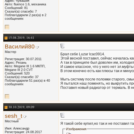
Адрес: чувашия
Авто: fluence 1.6, механика
Сообщений: 81
Сказал(а) спасибо: 7
Поблагодарили 2 раз(а) в 2
сообщениях
15.08.2019, 16:41
Василий80
Мастер
Брал себе Luzar lcac0914.
Этой весной поставил, сейчас началась к
Регистрация: 30.07.2011
А так в принципе был доволен им, холодил
Адрес: Рязань
Авто: Megane III 1.6 МКПП,
И самое классное, что у него нет эл.муфты
Megane III 2.0 CVT
В этом конечно есть как плюсы так и минус
Сообщений: 520
Сказал(а) спасибо: 37
Мыть систему после поломки старого, смыс
Поблагодарили 51 раз(а) в 40
Я пытался наш поменять, но выкрутить про
сообщениях
Поставил новый радиатор от термаль. В н
30.10.2019, 09:09
sesh_t
Местный
Я такой себе купил,но так и не поставил 
Имя: Александр
Изображения
Регистрация: 24.08.2017