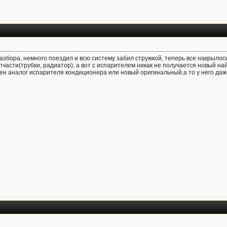
збора, немного поездил и всю систему забил стружкой, теперь все накрылось
пчасти(трубки, радиатор), а вот с испарителем никак не получается новый най
ен аналог испарителя кондиционера или новый оригинальный,а то у него даже 