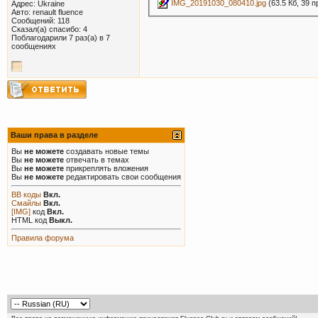
IMG_20191030_080410.jpg
(63.5 Кб, 39 
Адрес: Ukraine
Авто: renault fluence
Сообщений: 118
Сказал(а) спасибо: 4
Поблагодарили 7 раз(а) в 7
сообщениях
Ваши права в разделе
Вы
не можете
создавать новые темы
Вы
не можете
отвечать в темах
Вы
не можете
прикреплять вложения
Вы
не можете
редактировать свои сообщения
BB коды
Вкл.
Смайлы
Вкл.
[IMG]
код
Вкл.
HTML код
Выкл.
Правила форума