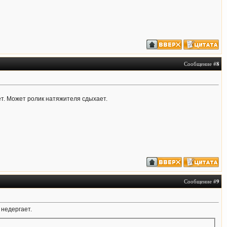
Сообщение #
8
ет. Может ролик натяжителя сдыхает.
Сообщение #
9
 недергает.