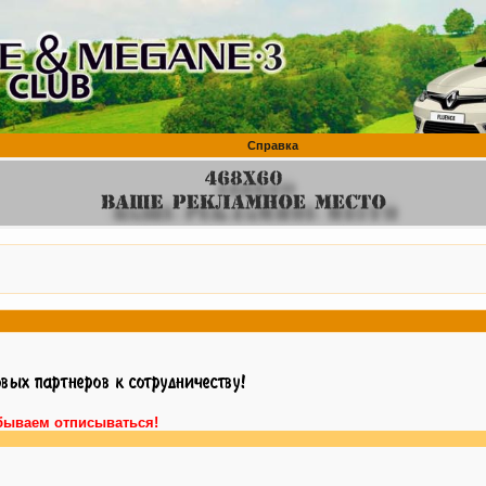
Справка
бываем отписываться!
Внимани