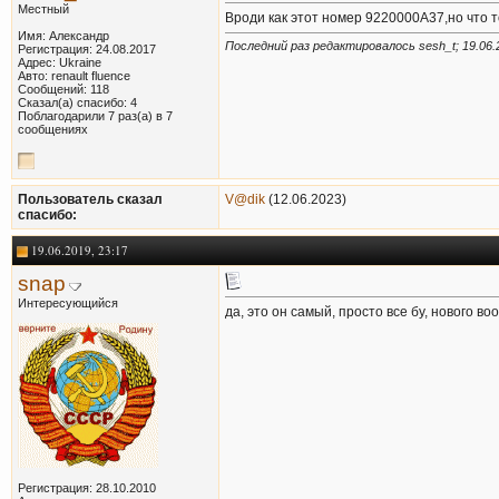
Местный
Вроди как этот номер 9220000A37,но что т
Имя: Александр
Последний раз редактировалось sesh_t; 19.06.
Регистрация: 24.08.2017
Адрес: Ukraine
Авто: renault fluence
Сообщений: 118
Сказал(а) спасибо: 4
Поблагодарили 7 раз(а) в 7
сообщениях
Пользователь сказал
V@dik
(12.06.2023)
cпасибо:
19.06.2019, 23:17
snap
Интересующийся
да, это он самый, просто все бу, нового в
Регистрация: 28.10.2010