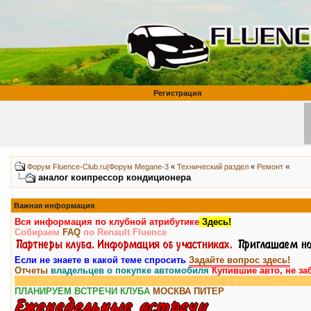
Регистрация
«
Форум Fluence-Club.ru|Форум Megane-3
«
Технический раздел
«
Ремонт
аналог коипрессор кондиционера
Важная информация
Вся информация по клубной атрибутике
Здесь!
Собираем
FAQ
по Renault Fluence
Если не знаете в какой теме спросить
Задайте вопрос здесь!
Отчеты
владельцев о покупке автомобиля
Купившие авто, не за
ПЛАНИРУЕМ ВСТРЕЧИ КЛУБА
МОСКВА
ПИТЕР