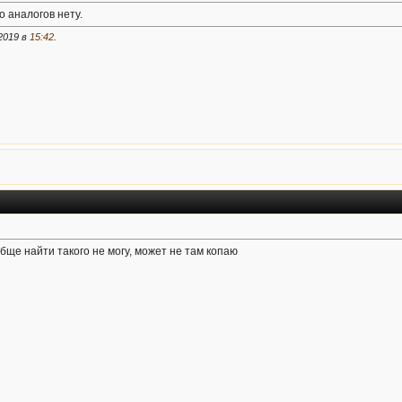
о аналогов нету.
2019 в
15:42
.
ообще найти такого не могу, может не там копаю