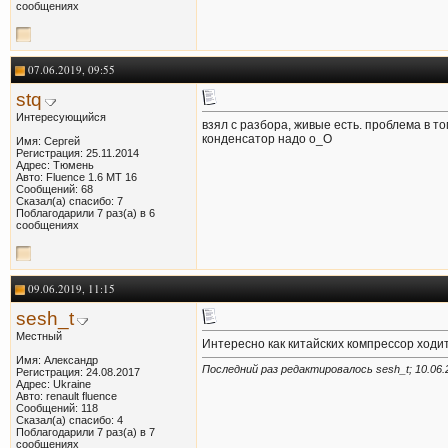
сообщениях
07.06.2019, 09:55
stq
Интересующийся
взял с разбора, живые есть. проблема в т
конденсатор надо о_О
Имя: Сергей
Регистрация: 25.11.2014
Адрес: Тюмень
Авто: Fluence 1.6 MT 16
Сообщений: 68
Сказал(а) спасибо: 7
Поблагодарили 7 раз(а) в 6
сообщениях
09.06.2019, 11:15
sesh_t
Местный
Интересно как китайских компрессор ходит
Имя: Александр
Последний раз редактировалось sesh_t; 10.06.
Регистрация: 24.08.2017
Адрес: Ukraine
Авто: renault fluence
Сообщений: 118
Сказал(а) спасибо: 4
Поблагодарили 7 раз(а) в 7
сообщениях