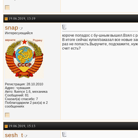
19.06.2019, 13:19
snap
Интересующийся
короче попадос с бу-шным вышел.Взял с ра
В итоге сейчас купил/заказал все новые за
раз не попасть.Выручите, подскажите, нуж
счет есть?
Регистрация: 28.10.2010
Адрес: чувашия
Авто: fluence 1.6, механика
Сообщений: 81
Сказал(а) спасибо: 7
Поблагодарили 2 раз(а) в 2
сообщениях
19.06.2019, 15:13
sesh_t