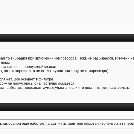
акая то вибрация при включении компрессора. Пока не разбирался, времени н
 норм.
, вместо неё перепускной клапан.
ы, но так хорошо что не стало шумов при запуске компрессора).
ла нет. Все оседает в фильтре.
бку не получилось, она частично ломается.
ем пробка уже железная, думаю удастся если что поменять уже сам фильтр.
так как родной еще работает, а датчик испарителя обмотал изолентой и теперь