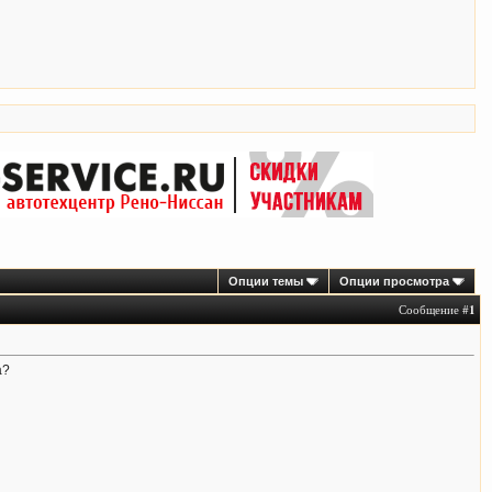
Опции темы
Опции просмотра
Сообщение #
1
а?