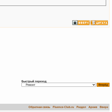
Быстрый переход
Обратная связь
-
Fluence-Club.ru
-
Раздел
-
Архив
-
Вверх