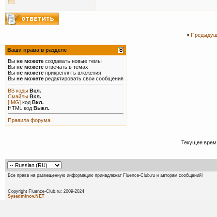
«
Предыдущ
Ваши права в разделе
Вы
не можете
создавать новые темы
Вы
не можете
отвечать в темах
Вы
не можете
прикреплять вложения
Вы
не можете
редактировать свои сообщения
BB коды
Вкл.
Смайлы
Вкл.
[IMG]
код
Вкл.
HTML код
Выкл.
Правила форума
Текущее врем
Все права на размещенную информацию принадлежат Fluence-Club.ru и авторам сообщений!
Copyright Fluence-Club.ru; 20
Sysadminov.NET