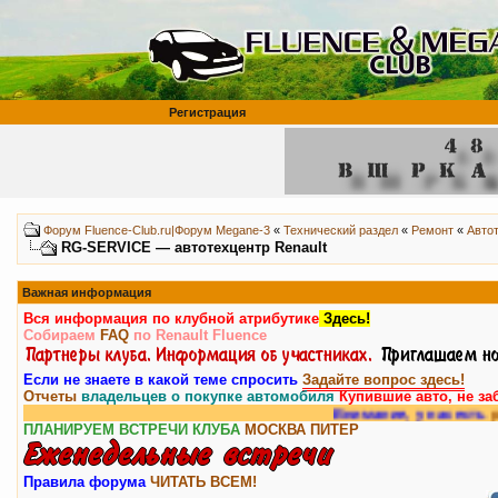
Регистрация
Форум Fluence-Club.ru|Форум Megane-3
«
Технический раздел
«
Ремонт
«
Авто
RG-SERVICE — автотехцентр Renault
Важная информация
Вся информация по клубной атрибутике
Здесь!
Собираем
FAQ
по Renault Fluence
Если не знаете в какой теме спросить
Задайте вопрос здесь!
Отчеты
владельцев о покупке автомобиля
Купившие авто, не за
Внимание, у нас есть
раздел фору
ПЛАНИРУЕМ ВСТРЕЧИ КЛУБА
МОСКВА
ПИТЕР
Правила форума
ЧИТАТЬ ВСЕМ!