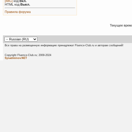
[IMG]
код
Вкл.
HTML код
Выкл.
Правила форума
Текущее врем
Все права на размещенную информацию принадлежат Fluence-Club.ru и авторам сообщений!
Copyright Fluence-Club.ru; 20
Sysadminov.NET