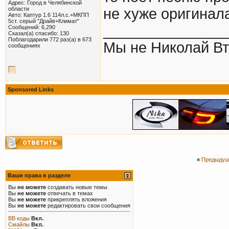
Адрес: Город в Челябинской
области
не хуже оригинал
Авто: Каптур 1.6 114л.с.+МКПП
5ст. серый "Драйв+Климат"
_______________
Сообщений: 6,290
Сказал(а) спасибо: 130
Поблагодарили 772 раз(а) в 673
Мы не Николай Вт
сообщениях
Sponsored Links
«
Предыдущ
Ваши права в разделе
Вы
не можете
создавать новые темы
Вы
не можете
отвечать в темах
Вы
не можете
прикреплять вложения
Вы
не можете
редактировать свои сообщения
BB коды
Вкл.
Смайлы
Вкл.