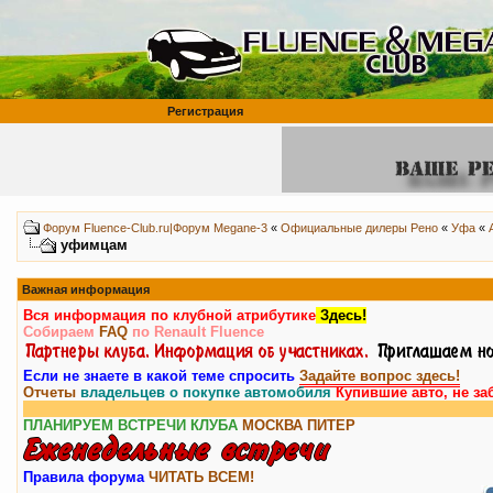
Регистрация
Форум Fluence-Club.ru|Форум Megane-3
«
Официальные дилеры Рено
«
Уфа
«
уфимцам
Важная информация
Вся информация по клубной атрибутике
Здесь!
Собираем
FAQ
по Renault Fluence
Если не знаете в какой теме спросить
Задайте вопрос здесь!
Отчеты
владельцев о покупке автомобиля
Купившие авто, не за
ПЛАНИРУЕМ ВСТРЕЧИ КЛУБА
МОСКВА
ПИТЕР
Правила форума
ЧИТАТЬ ВСЕМ!