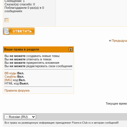
Сообщений: 1
Сказал(а) спасибо: 0
Поблагодарили 0 раз(а) в 0
сообщениях
«
Предыдущ
Ваши права в разделе
Вы
не можете
создавать новые темы
Вы
не можете
отвечать в темах
Вы
не можете
прикреплять вложения
Вы
не можете
редактировать свои сообщения
BB коды
Вкл.
Смайлы
Вкл.
[IMG]
код
Вкл.
HTML код
Выкл.
Правила форума
Текущее врем
Все права на размещенную информацию принадлежат Fluence-Club.ru и авторам сообщений!