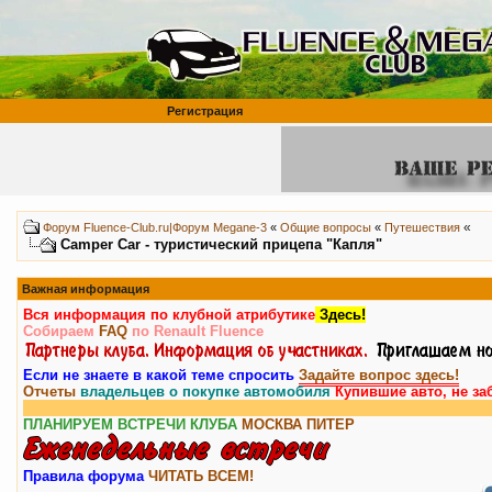
Регистрация
«
Форум Fluence-Club.ru|Форум Megane-3
«
Общие вопросы
«
Путешествия
Camper Car - туристический прицепа "Капля"
Важная информация
Вся информация по клубной атрибутике
Здесь!
Собираем
FAQ
по Renault Fluence
Если не знаете в какой теме спросить
Задайте вопрос здесь!
Отчеты
владельцев о покупке автомобиля
Купившие авто, не за
Внимание
ПЛАНИРУЕМ ВСТРЕЧИ КЛУБА
МОСКВА
ПИТЕР
Правила форума
ЧИТАТЬ ВСЕМ!