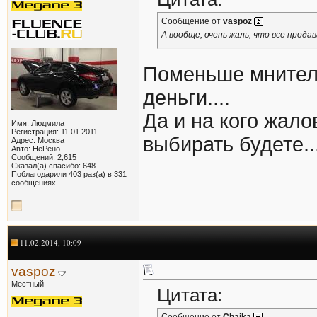
Сообщение от
vaspoz
А вообще, очень жаль, что все прод
Поменьше мнитель
деньги....
Да и на кого жал
Имя: Людмила
Регистрация: 11.01.2011
выбирать будете...
Адрес: Москва
Авто: НеРено
Сообщений: 2,615
Сказал(а) спасибо: 648
Поблагодарили 403 раз(а) в 331
сообщениях
11.02.2014, 10:09
vaspoz
Местный
Цитата:
Сообщение от
Chaika