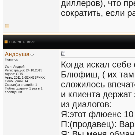
диллеров), что п
сократить, если 
11.02.2014, 10:20
Андруша
Новичок
Когда искал себе
Имя: Андрей
Регистрация: 24.10.2013
Блюфиш, ( их там
Адрес: СПБ
Авто: 2011 1.6EX+ESP+KK
Сообщений: 14
сложилось впечат
Сказал(а) спасибо: 1
Поблагодарили 1 раз в 1
и клиента держат 
сообщении
из диалогов:
Я:этот флюенс 10 
П:(продавец): Вар
Я: Вы меня обман