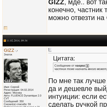
GIZZ
, мде.. вот т
конечно, частник 
можно отвезти на
11.02.2014, 09:34
GIZZ
Знаток
Цитата:
Сообщение от
vaspoz
частник тоже нагнать много может,
По мне так лучше с
да и дешевле выйд
Имя: Сергей
Регистрация: 04.02.2014
Адрес: Москва
интуиции: если е
Авто: FLUENCE Dynamique 2.0
CVT
Сообщений: 350
сделать ручкой пр
Сказал(а) спасибо: 59
Поблагодарили 23 раз(а) в 21