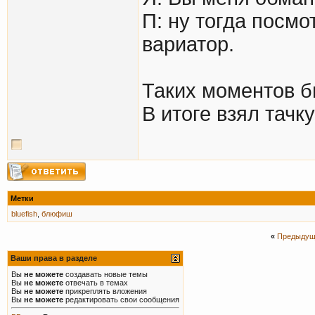
П: ну тогда посмо
вариатор.
Таких моментов б
В итоге взял тачк
Метки
bluefish
,
блюфиш
«
Предыдущ
Ваши права в разделе
Вы
не можете
создавать новые темы
Вы
не можете
отвечать в темах
Вы
не можете
прикреплять вложения
Вы
не можете
редактировать свои сообщения