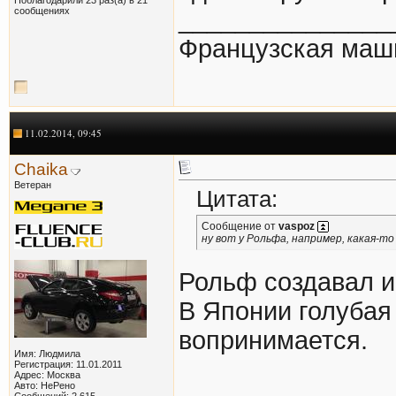
сообщениях
_______________
Французская маш
11.02.2014, 09:45
Chaika
Ветеран
Цитата:
Сообщение от
vaspoz
ну вот у Рольфа, например, какая-то 
Рольф создавал и 
В Японии голубая
вопринимается.
Имя: Людмила
Регистрация: 11.01.2011
Адрес: Москва
Авто: НеРено
Сообщений: 2,615