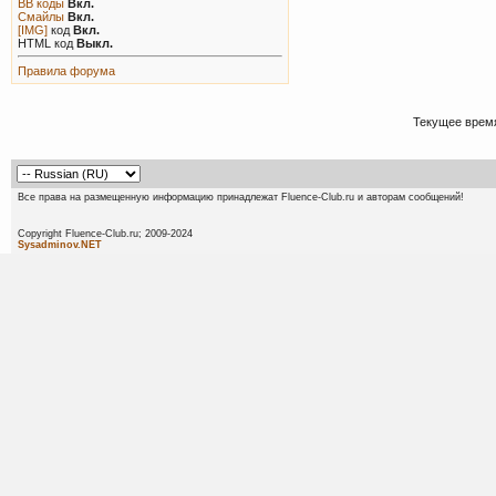
BB коды
Вкл.
Смайлы
Вкл.
[IMG]
код
Вкл.
HTML код
Выкл.
Правила форума
Текущее врем
Все права на размещенную информацию принадлежат Fluence-Club.ru и авторам сообщений!
Copyright Fluence-Club.ru; 20
Sysadminov.NET