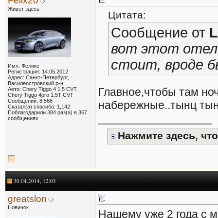
Felix20
Живет здесь
Цитата:
Сообщение от
L
вот этот отель
стоит, вроде б
Имя: Феликс
Регистрация: 14.05.2012
Адрес: Санкт-Петербург,
Василеостровский р-н
Главное,чтобы там ноч
Авто: Chery Tiggo 4 1.5 CVT.
Chery Tiggo 4pro 1.5T CVT
Сообщений: 8,566
набережные..тынц тынц
Сказал(а) спасибо: 1,142
Поблагодарили 384 раз(а) в 367
__________________
сообщениях
Нажмите здесь, что
30.04.2014, 12:03
greatslon
Новичок
Нашему уже 2 года с м