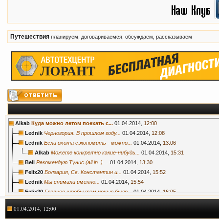
Путешествия
планируем, договариваемся, обсуждаем, рассказываем
Alkab
Куда можно летом поехать с...
01.04.2014,
12:00
Lednik
Черногория. В прошлом году...
01.04.2014,
12:08
Lednik
Если охота сэкономить - можно...
01.04.2014,
13:06
Alkab
Можете конкретно какие-нибудь...
01.04.2014,
15:31
Bell
Рекомендую Тунис (all in..)....
01.04.2014,
13:30
Felix20
Болгария, Св. Константин и...
01.04.2014,
15:52
Lednik
Мы снимали именно...
01.04.2014,
15:54
Felix20
Главное,чтобы там ночью было...
01.04.2014,
16:05
greatslon
Нашему уже 2 года с мелочью,...
30.04.2014,
12:03
01.04.2014, 12:00
Rosinka
Тоже интересует похожий...
01.08.2014,
01:58