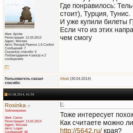
Где понравилось: Тель
стоит), Турция, Тунис.
И уже купили билеты Г
Если что из этих напр
Имя: Артём
чем смогу
Регистрация: 12.03.2012
Адрес: Москва
Авто: Renault Fluence 1.6 Confort
Сообщений: 7
Сказал(а) спасибо: 0
Поблагодарили 4 раз(а) в 2
сообщениях
Пользователь сказал
Alkab
(30.04.2014)
cпасибо:
01.08.2014, 01:58
Rosinka
Заблокирован
Тоже интересует похо
Имя: Света
Как считаете можно ли
Регистрация: 13.02.2014
Адрес: Москва
Авто: Logan
http://5642.ru/
края?
Сообщений: 38