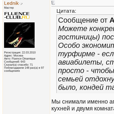
Lednik
Мастер
Цитата:
Сообщение от
A
Можете конкрет
гостиницы) по
Особо экономит
турфирме - есл
Регистрация: 22.03.2010
Адрес: Москва
Авто: Fluence Dinamique
авиабилеты, ст
Сообщений: 643
Сказал(а) спасибо: 71
Поблагодарили 148 раз(а) в 97
просто - чтобы
сообщениях
семьей отдохн
было, кондей т
Мы снимали именно ап
кухней и двумя комнат