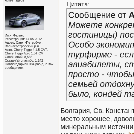
Живет здесь
Цитата:
Сообщение от
A
Можете конкрет
гостиницы) по
Имя: Феликс
Регистрация: 14.05.2012
Особо экономит
Адрес: Санкт-Петербург,
Василеостровский р-н
Авто: Chery Tiggo 4 1.5 CVT.
турфирме - есл
Chery Tiggo 4pro 1.5T CVT
Сообщений: 8,566
Сказал(а) спасибо: 1,142
авиабилеты, ст
Поблагодарили 384 раз(а) в 367
сообщениях
просто - чтобы
семьей отдохн
было, кондей т
Болгария, Св. Констан
место хорошее, доволь
минеральным источник