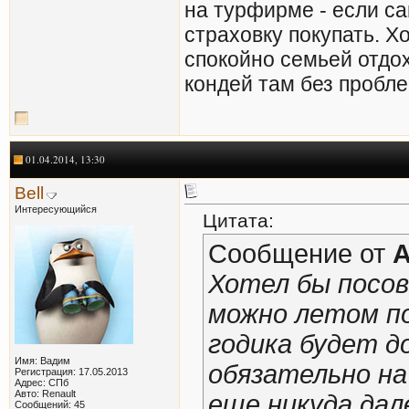
на турфирме - если са
страховку покупать. Х
спокойно семьей отдо
кондей там без пробле
01.04.2014, 13:30
Bell
Интересующийся
Цитата:
Сообщение от
A
Хотел бы посов
можно летом по
годика будет д
Имя: Вадим
обязательно на
Регистрация: 17.05.2013
Адрес: СПб
Авто: Renault
еще никуда дал
Сообщений: 45