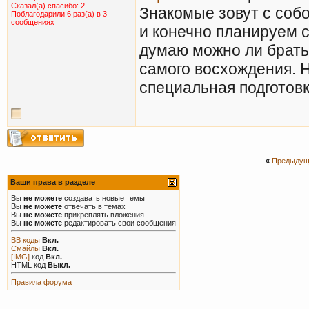
Сказал(а) спасибо: 2
Знакомые зовут с собо
Поблагодарили 6 раз(а) в 3
сообщениях
и конечно планируем 
думаю можно ли брать
самого восхождения. Н
специальная подготовк
«
Предыдущ
Ваши права в разделе
Вы
не можете
создавать новые темы
Вы
не можете
отвечать в темах
Вы
не можете
прикреплять вложения
Вы
не можете
редактировать свои сообщения
BB коды
Вкл.
Смайлы
Вкл.
[IMG]
код
Вкл.
HTML код
Выкл.
Правила форума