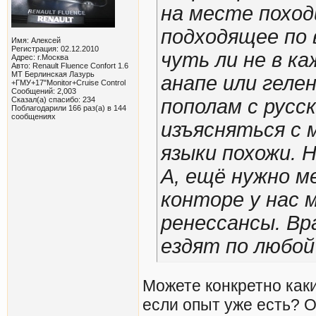
на месте поход
подходящее по 
Имя: Алексей
Регистрация: 02.12.2010
чуть ли не в ка
Адрес: г.Москва
Авто: Renault Fluence Confort 1.6
MT Берлинская Лазурь
анапе или геле
+ГМУ+17"Monitor+Cruise Control
Сообщений: 2,003
Сказал(а) спасибо: 234
пополам с русс
Поблагодарили 166 раз(а) в 144
сообщениях
изъясняться с 
языки похожи. 
А, ещё нужно м
конторе у нас 
ренессансы. Вр
ездят по любой
Можете конкретно каки
если опыт уже есть? 