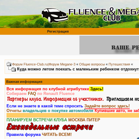
Регистрация
«
Форум Fluence-Club.ru|Форум Megane-3
«
Общие вопросы
«
Путешествия
Куда можно летом поехать с маленьким ребенком отдохнут
Важная информация
Вся информация по клубной атрибутике
Здесь!
Собираем
FAQ
по Renault Fluence
Если не знаете в какой теме спросить
Задайте вопрос здесь!
Отчеты
владельцев о покупке автомобиля
Купившие авто, не за
ПЛАНИРУЕМ ВСТРЕЧИ КЛУБА
МОСКВА
ПИТЕР
Правила форума
ЧИТАТЬ ВСЕМ!