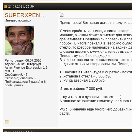
21.08.2011, 22:59
SUPERXPEN
Интересующийся
Привет всем! Вот такая история получилас
У меня срабатывает иногда сигнализация (
машине, а ключи лежат в выемке для пепел
срабатывает. Предложили проверить у спеца
пробок). В итоге поехал я в Тверскую обла
стекло, то которое маленькое на задней дв
сломали дверную ручку, она теперь вывали
Пипец... лучше б не подходил...
В салоне сказали что я сам виноват что ст
Регистрация: 06.07.2010
надо что это их мастера сломали. Пипец... 
Адрес: Санкт-Петербург
Авто: Fluence Expression 1,6
МКПП
1. Поездка в Питер (туда и обратно - почти
Сообщений: 47
2. Установка стекла - 3 300 руб.
Сказал(а) спасибо: 2
3. Ручка дверная 1 200 руб.
Поблагодарили 7 раз(а) в 6
сообщениях
Итого в районе 7 300 руб.
... ну и то что я дураком остался.... :-(
А главное отношение к клиенту - полного г..
P/S Я б конечно ещё много чего добавил, н
расти.