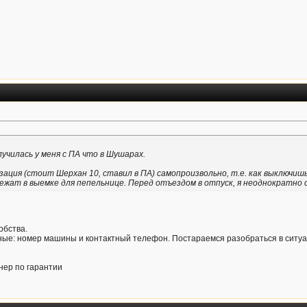
училась у меня с ПА что в Шушарах.
ация (стоит Шерхан 10, ставил в ПА) самопроизвольно, т.е. как выключишь
ежат в выемке для пепельнице. Перед отъездом в отпуск, я неоднократно с
обства.
ные: номер машины и контактный телефон. Постараемся разобраться в ситуа
нер по гарантии