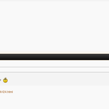
?
lt-f24.html