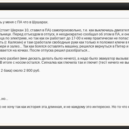
ь у меня с ПА что в Шушарах.
стоит Шерхан 10, ставил в ПА) самопроизвольно, т.е. как выключишь двигатель
ьнице. Перед отъездом в отпуск, я неоднократно сообщал об этом в ПА, и он
 по электрике, но так как он работает до 17-00 к нему практически не попаст
сть (г. Калязин) и там сработали свободные руки как только я положил ключи в 
ери и залез... Так как боялся оставлять машину, решился вернуться в Питер и
вается на кочках. После отпуска решил разобраться...
екло разбил (мне дескать делать было нечего), а надо было эвакуатор вызывать
В итоге с носом остался. Сигналка как глючила так и глючит (тест ничего не вы
 2 бака) около 2 800 руб.
.но...
о не хочу так как история эта длинная, и не каждому это интересно. Но то что