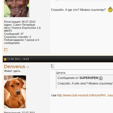
Спасибо. А где это? Можно ссылочку?
Регистрация: 06.07.2010
Адрес: Санкт-Петербург
Авто: Fluence Expression 1,6
МКПП
Сообщений: 47
Сказал(а) спасибо: 2
Поблагодарили 7 раз(а) в 6
сообщениях
22.08.2011, 14:02
Denverus
Живет здесь
Цитата:
Сообщение от
SUPERXPEN
Спасибо. А где это? Можно ссылочку
там
http://www.club-renault.ru/forum/Pet...nau
Регистрация: 27.07.2011