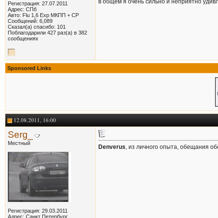
в общем я очень сильно и неприятно удивл
Регистрация: 27.07.2011
Адрес: СПб
Авто: Flu 1,6 Exp МКПП + СР
Сообщений: 6,089
Сказал(а) спасибо: 101
Поблагодарили 427 раз(а) в 382
сообщениях
Sponsored Links
12.08.2011, 16:00
Serg_
Местный
Denverus
, из личного опыта, обещания об
Регистрация: 29.03.2011
Адрес: Санкт Петербург