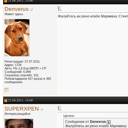
21.08.2011, 23:06
Denverus
Живет здесь
Жалуйтесь ан рено-клабе Маркману. Стекло
Регистрация: 27.07.2011
Адрес: СПб
Авто: Flu 1,6 Exp МКПП + СР
Сообщений: 6,089
Сказал(а) спасибо: 101
Поблагодарили 427 раз(а) в 382
сообщениях
22.08.2011, 14:00
SUPERXPEN
Интересующийся
Цитата:
Сообщение от
Denverus
Жалуйтесь ан рено-клабе Маркману. 