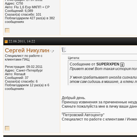
Адрес: СПб
Авто: Flu 1,6 Exp МКПП + СР
Сообщений: 6,089
Сказал(а) спасибо: 101
Поблагодарили 427 раз(а) в 382
сообщениях
22.08.2011, 14:22
Сергей Никулин
Специалист по работе с
Цитата:
клиентами ПАЦ
Сообщение от
SUPERXPEN
Регистрация: 09.02.2011
Привет всем! Вот такая история пол
Адрес: Санкт-Петербург
Авто: Renault
У меня срабатывает иногда сигнализ
Сообщений: 37
этом сам сидишь в машине, а ключи л
Сказал(а) спасибо: 6
Поблагодарили 12 раз(а) в 6
сообщениях
Добрый день.
Приношу извинения за причиненные неуд
Скиньте пожалуйста мне в личку ваши дан
__________________
"Петровский Автоцентр"
Специалист по работе с клиентами / Инже