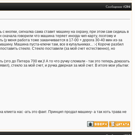
Сообщение #
204
 с кнопки, сигналка сама ставит машину на охрану, при этом сам сидишь в
и сначала говорили что машина теряет иногда чип-карту, поэтому и
ь (у меня работа тоже заканчивается в 17-00 + дорога 30-40 мин из-за
машину. Машина пуста-ключи там, все в купальниках... :-( Короче разбил
 поставить стекло. Стекло поставили (за мой счет естественно), но
 (это до Питера 700 км.)! А то что ручку сломали - так это теперь доказать
явил), стекло за мой счет, и ручка дверная за мой счет. В итоге мои убытки:
 на клиета нас -ать это факт. Принцип продал машину- а так хоть трава не