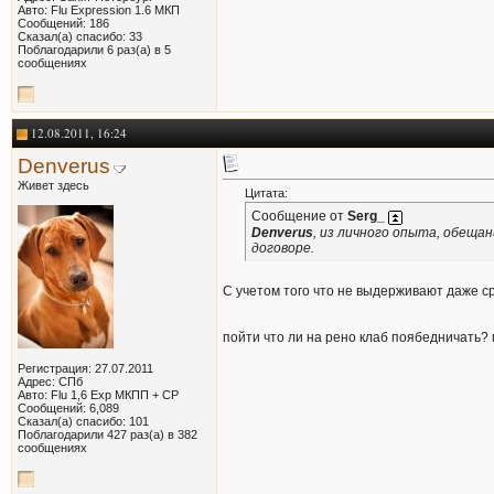
Авто: Flu Expression 1.6 МКП
Сообщений: 186
Сказал(а) спасибо: 33
Поблагодарили 6 раз(а) в 5
сообщениях
12.08.2011, 16:24
Denverus
Живет здесь
Цитата:
Сообщение от
Serg_
Denverus
, из личного опыта, обещан
договоре.
С учетом того что не выдерживают даже сро
пойти что ли на рено клаб поябедничать?
Регистрация: 27.07.2011
Адрес: СПб
Авто: Flu 1,6 Exp МКПП + СР
Сообщений: 6,089
Сказал(а) спасибо: 101
Поблагодарили 427 раз(а) в 382
сообщениях