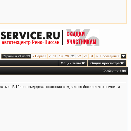
Страница 21 из 33
«
Первая
<
11
19
20
21
22
23
31
>
Последняя
»
Опции темы
Опции просмотра
Сообщение #
201
заться. В 12 я ен выдержал позвонил сам, клялся божился что помнит и