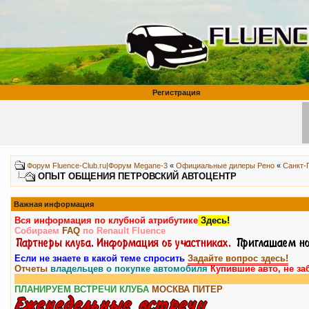
Регистрация
Форум Fluence-Club.ru|Форум Megane-3
«
Официальные дилеры Рено
«
Санкт-
ОПЫТ ОБЩЕНИЯ ПЕТРОВСКИЙ АВТОЦЕНТР
Важная информация
Вся информация по клубной атрибутике
Здесь!
Собираем
FAQ
по Renault Fluence
Если не знаете в какой теме спросить
Задайте вопрос здесь!
Отчеты
владельцев о покупке автомобиля
Купившие авто, не за
ПЛАНИРУЕМ ВСТРЕЧИ КЛУБА
МОСКВА
ПИТЕР