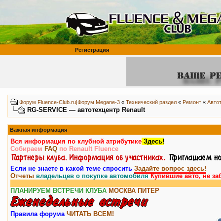
Регистрация
Форум Fluence-Club.ru|Форум Megane-3
«
Технический раздел
«
Ремонт
«
Авто
RG-SERVICE — автотехцентр Renault
Важная информация
Вся информация по клубной атрибутике
Здесь!
Собираем
FAQ
по Renault Fluence
Если не знаете в какой теме спросить
Задайте вопрос здесь!
Отчеты
владельцев о покупке автомобиля
Купившие авто, не за
ПЛАНИРУЕМ ВСТРЕЧИ КЛУБА
МОСКВА
ПИТЕР
Правила форума
ЧИТАТЬ ВСЕМ!