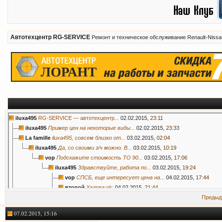
Автотехцентр RG-SERVICE
Ремонт и техническое обслуживание Renault-Nissa
iluxa495
RG-SERVICE — автотехцентр...
02.02.2015,
23:11
iluxa495
Пример цен на некоторые виды...
02.02.2015,
23:33
La famille
iluxa495, совсем близко от...
03.02.2015,
02:04
iluxa495
Да, со своими з/ч можно. В...
03.02.2015,
10:19
vop
Подскажите стоимость ТО 90...
03.02.2015,
17:06
iluxa495
Здравствуйте, работа по...
03.02.2015,
19:24
vop
СПСБ, еще интересует цена на...
04.02.2015,
17:44
второй
Халява:ok:
04.02.2015,
21:44
RET
Здоровая конкуренция.
07.02.2015,
15:16
Предыд
vop
Сегодня попытался найти, не...
15.02.2015,
15:3
07.02.2015, 15:16
mik1628
Согласен. Тоже был там, нет...
15.02.2