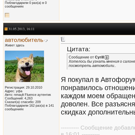
Поблагодарили 0 раз(а) в 0
сообщениях
31.05.2013, 16:11
автолюбитель
Живет здесь
Цитата:
Сообщение от
Cyrill
Хотелось бы узнать мнения о салоне
посмотреть автомобили..
Я покупал в Автофору
понравилось отношени
Регистрация: 29.10.2010
Адрес: уфа
каждом моем обращен
Авто: renault Fluence аутентик
Сообщений: 4,263
Сказал(а) спасибо: 209
доволен. Все разъясня
Поблагодарили 162 раз(а) в 141
сообщениях
скидках дополнительн
---------- Сообщение добав
в 16:01 ----------