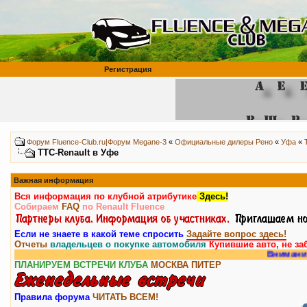
Регистрация
Форум Fluence-Club.ru|Форум Megane-3
«
Официальные дилеры Рено
«
Уфа
«
ТТС-Renault в Уфе
Важная информация
Вся информация по клубной атрибутике
Здесь!
Собираем
FAQ
по Renault Fluence
Если не знаете в какой теме спросить
Задайте вопрос здесь!
Отчеты
владельцев о покупке автомобиля
Купившие авто, не за
Внимание, у н
ПЛАНИРУЕМ ВСТРЕЧИ КЛУБА
МОСКВА
ПИТЕР
Правила форума
ЧИТАТЬ ВСЕМ!