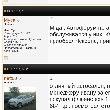
18.06.2013, 21:18
Муса.
Новичок
М да , Автофорум не а
Имя: Муса.
обслуживался у них. К
Регистрация: 10.06.2013
Адрес: Уфа
Авто: рено флюенс 1,6 автомат
приобрел Флюенс, при
Сообщений: 11
Сказал(а) спасибо: 2
Поблагодарили 0 раз(а) в 0
сообщениях
12.11.2013, 16:55
nett00
Новичок
отличный автосалон, 
менеджеру ивану за е
покупал флюенс exs 1.
684 т.р . посмотрел ст