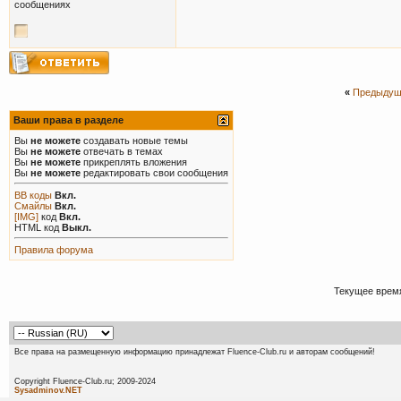
сообщениях
«
Предыдущ
Ваши права в разделе
Вы
не можете
создавать новые темы
Вы
не можете
отвечать в темах
Вы
не можете
прикреплять вложения
Вы
не можете
редактировать свои сообщения
BB коды
Вкл.
Смайлы
Вкл.
[IMG]
код
Вкл.
HTML код
Выкл.
Правила форума
Текущее врем
Все права на размещенную информацию принадлежат Fluence-Club.ru и авторам сообщений!
Copyright Fluence-Club.ru; 20
Sysadminov.NET