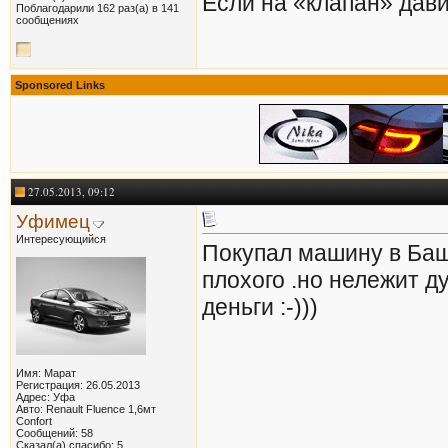
Если на «клапан» дави
Поблагодарили 162 раз(а) в 141
сообщениях
Sponsored Links
27.05.2013, 09:12
Уфимец
Интересующийся
Покупал машину в Баша
плохого .но нележит д
деньги :-)))
Имя: Марат
Регистрация: 26.05.2013
Адрес: Уфа
Авто: Renault Fluence 1,6мт
Confort
Сообщений: 58
Сказал(а) спасибо: 5