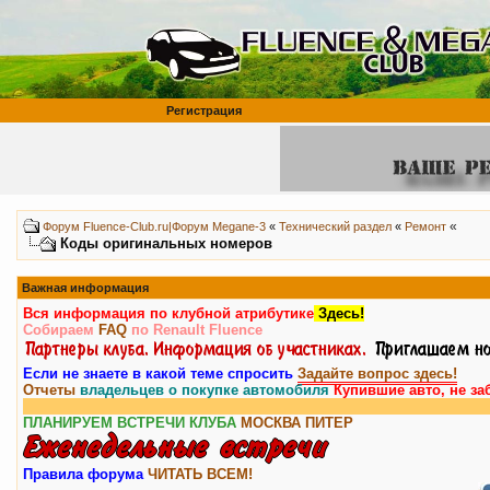
Регистрация
«
Форум Fluence-Club.ru|Форум Megane-3
«
Технический раздел
«
Ремонт
Коды оригинальных номеров
Важная информация
Вся информация по клубной атрибутике
Здесь!
Собираем
FAQ
по Renault Fluence
Если не знаете в какой теме спросить
Задайте вопрос здесь!
Отчеты
владельцев о покупке автомобиля
Купившие авто, не за
ПЛАНИРУЕМ ВСТРЕЧИ КЛУБА
МОСКВА
ПИТЕР
Правила форума
ЧИТАТЬ ВСЕМ!