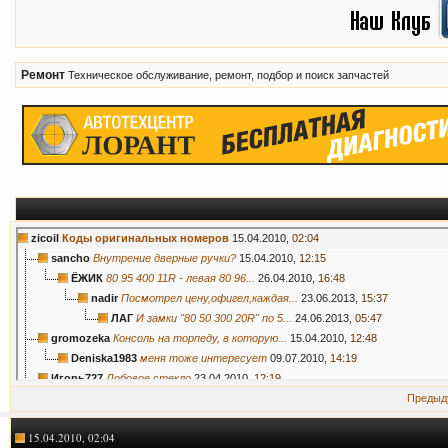
Ремонт
Техническое обслуживание, ремонт, подбор и поиск запчастей
zicoil
Коды оригинальных номеров
15.04.2010,
02:04
sancho
Внутрение дверные ручки?
15.04.2010,
12:15
ЁЖИК
80 95 400 11R - левая 80 96...
26.04.2010,
16:48
nadir
Посмотрел цену,офигел,каждая...
23.06.2013,
15:37
ЛАГ
И замки "80 50 300 20R" по 5...
24.06.2013,
05:47
gromozeka
Консоль на торпеду, в которую...
15.04.2010,
12:48
Deniska1983
меня тоже интересует
09.07.2010,
14:19
Игорь727
Лобовое стекло
23.04.2010,
12:19
*Psih*
:shok: уже?? Сори за офф....
23.04.2010,
13:59
Предыд
Игорь727
Отвечаю сам себе. Стекло...
25.04.2010,
10:41
15.04.2010, 02:04
sancho
Игорь727, Что это за exist...
26.04.2010,
12:02