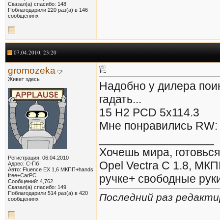
Сказал(а) спасибо: 148
Поблагодарили 220 раз(а) в 146
сообщениях
07.04.2010, 23:20
gromozeka
Живет здесь
Надобно у дилера пои
гадать...
15 H2 PCD 5x114.3
Мне понравились RW:
__________________
Хочешь мира, готовься
Регистрация: 06.04.2010
Opel Vectra С 1.8, МКП
Адрес: С-Пб
Авто: Fluence EX 1,6 МКПП+hands
free+CarPC
ручке+ свободные рук
Сообщений: 4,762
Сказал(а) спасибо: 149
Поблагодарили 514 раз(а) в 420
Последний раз редакти
сообщениях