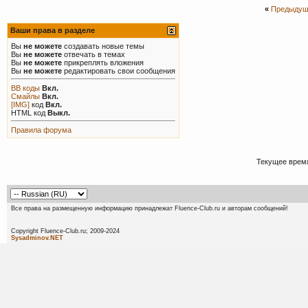
«
Предыдущ
Ваши права в разделе
Вы
не можете
создавать новые темы
Вы
не можете
отвечать в темах
Вы
не можете
прикреплять вложения
Вы
не можете
редактировать свои сообщения
BB коды
Вкл.
Смайлы
Вкл.
[IMG]
код
Вкл.
HTML код
Выкл.
Правила форума
Текущее врем
Все права на размещенную информацию принадлежат Fluence-Club.ru и авторам сообщений!
Copyright Fluence-Club.ru; 20
Sysadminov.NET