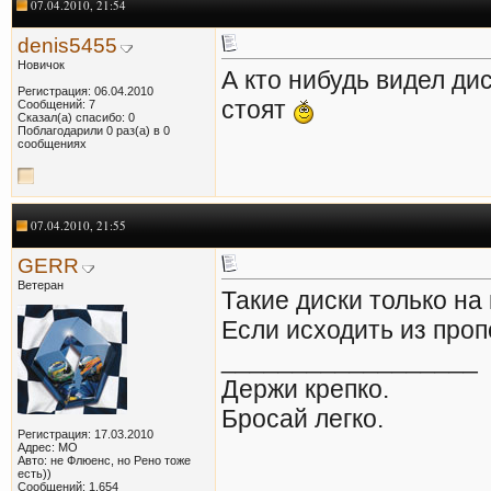
07.04.2010, 21:54
denis5455
Новичок
А кто нибудь видел ди
Регистрация: 06.04.2010
стоят
Сообщений: 7
Сказал(а) спасибо: 0
Поблагодарили 0 раз(а) в 0
сообщениях
07.04.2010, 21:55
GERR
Ветеран
Такие диски только на
Если исходить из проп
__________________
Держи крепко.
Бросай легко.
Регистрация: 17.03.2010
Адрес: МО
Авто: не Флюенс, но Рено тоже
есть))
Сообщений: 1,654