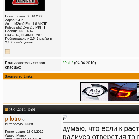
Регистрация: 03.10.2009
Адрес: СПб
Авто: M2ph2 Exp 1,6 МКПП ,
Koleos ph2 Dyn 2,5 МКПП
Сообщений: 16,475
Сказал(а) спасибо: 667
Поблагодарили 2,547 раз(а) в
2,130 сообщениях
Пользователь сказал
*Psih*
(04.04.2010)
cпасибо:
Sponsored Links
05.04.2010, 13:01
pilotro
Интересующийся
думаю, что если к ра
Регистрация: 18.03.2010
радиуса отверстия то
Адрес: Минск
Авто: Fluence 1,6 МКПП