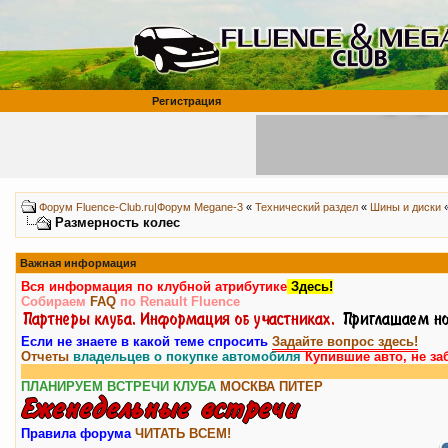
Регистрация
Форум Fluence-Club.ru|Форум Megane-3
«
Технический раздел
«
Шины и диски
Размерность колес
Важная информация
Вся информация по клубной атрибутике
Здесь!
Собираем
FAQ
по Renault Fluence
Если не знаете в какой теме спросить
Задайте вопрос здесь!
Отчеты
владельцев о покупке автомобиля
Купившие авто, не за
Вниман
ПЛАНИРУЕМ ВСТРЕЧИ КЛУБА
МОСКВА
ПИТЕР
Правила форума
ЧИТАТЬ ВСЕМ!