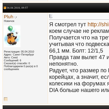
06.04.2010, 09:57
Pluh
Новичок
Я смотрел тут
http://s
коем случае не рекла
Получается что на тре
учитывая что подвеск
66,1 мм. Болт: 12/1,5
Регистрация: 05.04.2010
Адрес: Санкт-Петербург
Правда там вылет 47 
Авто: Ceed
Сообщений: 6
непонятно.
Сказал(а) спасибо: 0
Поблагодарили 0 раз(а) в 0
Радует, что размер по
сообщениях
корейцах, а значит, е
колесики на форумах я
DIA больше нашего или