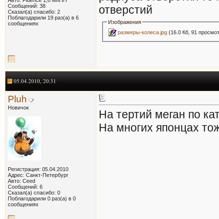
Сообщений: 38
отверстий
Сказал(а) спасибо: 2
Поблагодарили 19 раз(а) в 6
Изображения
сообщениях
размеры-колеса.jpg
(16.0 Кб, 91 просмо
05.04.2010, 20:31
Pluh
Новичок
На тертий меган по кат
На многих японцах тож
Регистрация: 05.04.2010
Адрес: Санкт-Петербург
Авто: Ceed
Сообщений: 6
Сказал(а) спасибо: 0
Поблагодарили 0 раз(а) в 0
сообщениях