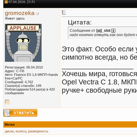
07.04.2010, 23:51
gromozeka
Живет здесь
Цитата:
Сообщение от
[pj]_slot
надо конечно глянуть как оно будет 
Это факт. Особо если у
симпотно всегда, но б
__________________
Регистрация: 06.04.2010
Адрес: С-Пб
Хочешь мира, готовься
Авто: Fluence EX 1,6 МКПП+hands
free+CarPC
Opel Vectra С 1.8, МКП
Сообщений: 4,762
Сказал(а) спасибо: 149
ручке+ свободные рук
Поблагодарили 514 раз(а) в 420
сообщениях
Метки
диски
,
колеса
,
размерность